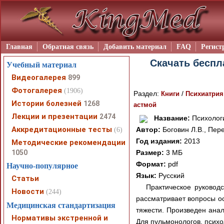
Главная
Обратная связь
Добавить материал
FAQ
Регист
Скачать беспл
Учебный материал
Видеогалерея
899
Фотогалерея
(1906)
Раздел:
/
Книги
Психиатрия
Истории болезней
1268
астмой
Лекции и презентации
2474
Название:
Психологи
Аккредитационные тесты
Автор:
Боговин Л.В., Пер
(6)
Год издания:
2013
Методические рекомендации
1050
Размер:
3 МБ
Формат:
pdf
Научно-популярное
Язык:
Русский
Статьи
Практическое руководс
Новости
(244)
рассматривает вопросы о
Медицинская стандартизация
тяжести. Произведен ана
Нормативы экстренной и
Для пульмонологов, психол