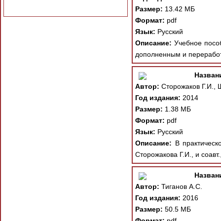
Размер:
13.42 МБ
Формат:
pdf
Язык:
Русский
Описание:
Учебное пособ
дополненным и переработ
Назван
Автор:
Сторожаков Г.И., 
Год издания:
2014
Размер:
1.38 МБ
Формат:
pdf
Язык:
Русский
Описание:
В практическо
Сторожакова Г.И., и соав
Назван
Автор:
Тиганов А.С.
Год издания:
2016
Размер:
50.5 МБ
Формат:
pdf