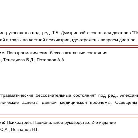
е руководства под. ред. Т.Б. Дмитриевой с соавт. для докторов "
й и главы по частной психиатрии, где отражены вопросы диагнос..
ие:
Посттравматические бессознательные состояния
, Тенедиева В.Д., Потопаов А.А.
травматические бессознательные состояния" под ред., Александ
нические аспекты данной медицинской проблемы. Освещены
ие:
Психиатрия. Национальное руководство. 2-е издание
.А., Незнанов Н.Г.