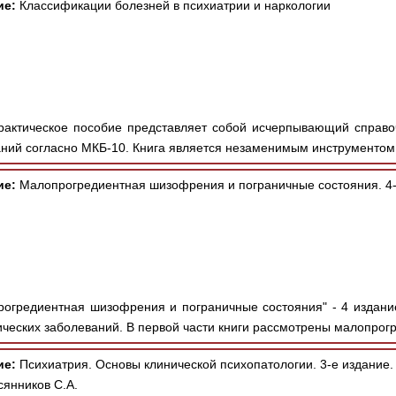
ие:
Классификации болезней в психиатрии и наркологии
актическое пособие представляет собой исчерпывающий справо
аний согласно МКБ-10. Книга является незаменимым инструментом 
ие:
Малопрогредиентная шизофрения и пограничные состояния. 4-
огредиентная шизофрения и пограничные состояния" - 4 издан
ческих заболеваний. В первой части книги рассмотрены малопрогр
ие:
Психиатрия. Основы клинической психопатологии. 3-е издание.
сянников С.А.