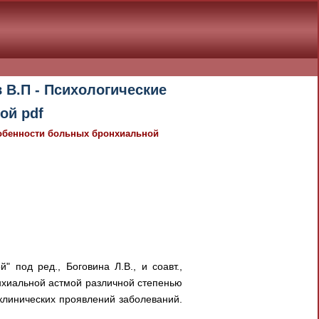
 В.П - Психологические
ой pdf
особенности больных бронхиальной
 под ред., Боговина Л.В., и соавт.,
нхиальной астмой различной степенью
клинических проявлений заболеваний.