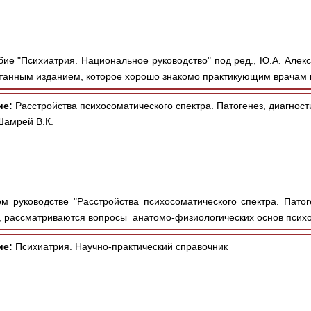
ие "Психиатрия. Национальное руководство" под ред., Ю.А. Алекса
анным изданием, которое хорошо знакомо практикующим врачам 
ие:
Расстройства психосоматического спектра. Патогенез, диагност
Шамрей В.К.
м руководстве "Расстройства психосоматического спектра. Патоге
т., рассматриваются вопросы анатомо-физиологических основ психо
ие:
Психиатрия. Научно-практический справочник