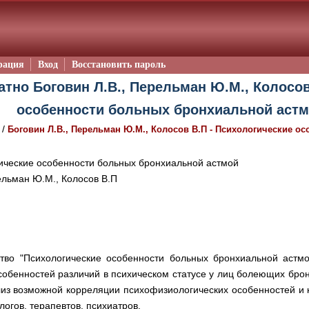
рация
Вход
Восстановить пароль
атно Боговин Л.В., Перельман Ю.М., Колосов
особенности больных бронхиальной астм
/
Боговин Л.В., Перельман Ю.М., Колосов В.П - Психологические 
ческие особенности больных бронхиальной астмой
ельман Ю.М., Колосов В.П
тво "Психологические особенности больных бронхиальной астмой"
собенностей различий в психическом статусе у лиц болеющих бро
лиз возможной корреляции психофизиологических особенностей и 
огов, терапевтов, психиатров.