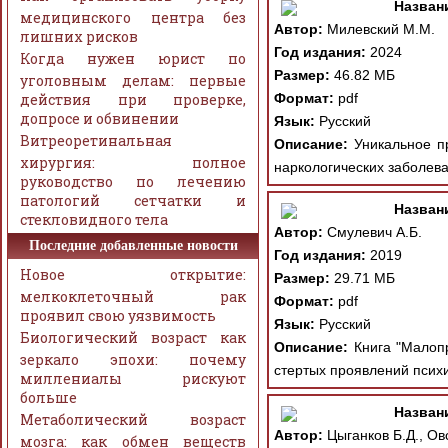
Назван
медицинского центра без
Автор:
Милевский М.М.
лишних рисков
Год издания:
2024
Когда нужен юрист по
Размер:
46.82 МБ
уголовным делам: первые
действия при проверке,
Формат:
pdf
допросе и обвинении
Язык:
Русский
Витреоретинальная
Описание:
Уникальное пр
хирургия: полное
наркологических заболев
руководство по лечению
патологий сетчатки и
Назван
стекловидного тела
Автор:
Смулевич А.Б.
Последние добавленные новости
Год издания:
2019
Новое открытие:
Размер:
29.71 МБ
мелкоклеточный рак
Формат:
pdf
проявил свою уязвимость
Язык:
Русский
Биологический возраст как
Описание:
Книга "Малопр
зеркало эпохи: почему
стертых проявлений психи
миллениалы рискуют
больше
Назван
Метаболический возраст
Автор:
Цыганков Б.Д., Ов
мозга: как обмен веществ