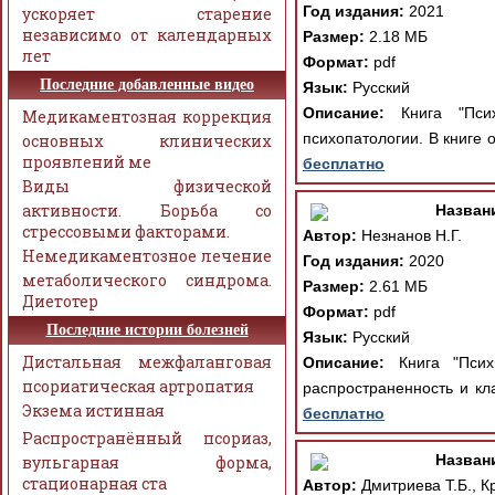
Год издания:
2021
ускоряет старение
независимо от календарных
Размер:
2.18 МБ
лет
Формат:
pdf
Последние добавленные видео
Язык:
Русский
Описание:
Книга "Псих
Медикаментозная коррекция
психопатологии. В книге
основных клинических
проявлений ме
бесплатно
Виды физической
активности. Борьба со
Назван
стрессовыми факторами.
Автор:
Незнанов Н.Г.
Немедикаментозное лечение
Год издания:
2020
метаболического синдрома.
Размер:
2.61 МБ
Диетотер
Формат:
pdf
Последние истории болезней
Язык:
Русский
Дистальная межфаланговая
Описание:
Книга "Психи
псориатическая артропатия
распространенность и кл
Экзема истинная
бесплатно
Распространённый псориаз,
Назван
вульгарная форма,
стационарная ста
Автор:
Дмитриева Т.Б., Кр