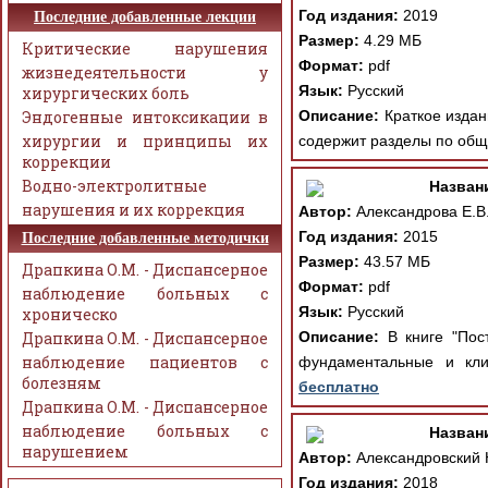
Год издания:
2019
Последние добавленные лекции
Размер:
4.29 МБ
Критические нарушения
Формат:
pdf
жизнедеятельности у
Язык:
Русский
хирургических боль
Эндогенные интоксикации в
Описание:
Краткое издани
хирургии и принципы их
содержит разделы по обще
коррекции
Водно-электролитные
Назван
нарушения и их коррекция
Автор:
Александрова Е.В.
Год издания:
2015
Последние добавленные методички
Размер:
43.57 МБ
Драпкина О.М. - Диспансерное
Формат:
pdf
наблюдение больных с
Язык:
Русский
хроническо
Драпкина О.М. - Диспансерное
Описание:
В книге "Пост
наблюдение пациентов с
фундаментальные и кли
болезням
бесплатно
Драпкина О.М. - Диспансерное
наблюдение больных с
Назван
нарушением
Автор:
Александровский Ю
Год издания:
2018