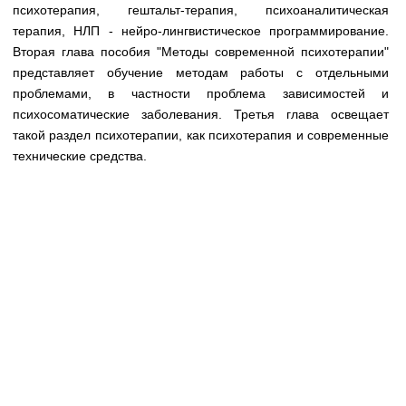
Медицинская стандартизация
психотерапия, гештальт-терапия, психоаналитическая
терапия, НЛП - нейро-лингвистическое программирование.
Нормативы экстренной и неотложной помощи
Вторая глава пособия "Методы современной психотерапии"
представляет обучение методам работы с отдельными
Нормы лабораторных и инструментальных
проблемами, в частности проблема зависимостей и
исследований
психосоматические заболевания. Третья глава освещает
Обратная связь
такой раздел психотерапии, как психотерапия и современные
Добавить материал
технические средства.
FAQ