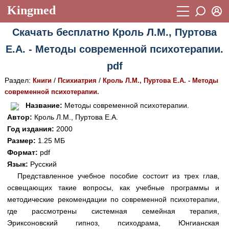
Kingmed
Вход
Скачать бесплатно Кроль Л.М., Пуртова
Учебный материал
Логин (E-mail):
Е.А. - Методы современной психотерапии.
Видеогалерея
899
pdf
Пароль
Фотогалерея
(1906)
Раздел:
/
/
Книги
Психиатрия
Кроль Л.М., Пуртова Е.А. - Методы
современной психотерапии.
Истории болезней
1268
Восстановить пароль
Название:
Методы современной психотерапии.
Лекции и презентации
2474
Регистрация
Автор:
Кроль Л.М., Пуртова Е.А.
Год издания:
2000
Вход
Аккредитационные тесты
(6)
Размер:
1.25 МБ
Формат:
pdf
Методические рекомендации
1050
Язык:
Русский
Научно-популярное
Представленное учебное пособие состоит из трех глав,
освещающих такие вопросы, как учебные программы и
Статьи
методические рекомендации по современной психотерапии,
где рассмотрены системная семейная терапия,
Новости
(244)
Эриксоновский гипноз, психодрама, Юнгианская