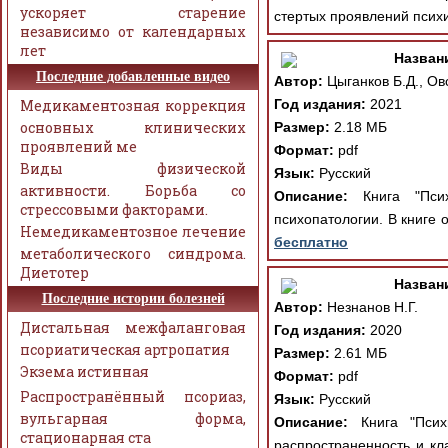
ускоряет старение
стертых проявлений психи
независимо от календарных
лет
Назван
Последние добавленные видео
Автор:
Цыганков Б.Д., Ов
Медикаментозная коррекция
Год издания:
2021
основных клинических
Размер:
2.18 МБ
проявлений ме
Формат:
pdf
Виды физической
Язык:
Русский
активности. Борьба со
Описание:
Книга "Псих
стрессовыми факторами.
психопатологии. В книге
Немедикаментозное лечение
бесплатно
метаболического синдрома.
Диетотер
Назван
Последние истории болезней
Автор:
Незнанов Н.Г.
Дистальная межфаланговая
Год издания:
2020
псориатическая артропатия
Размер:
2.61 МБ
Экзема истинная
Формат:
pdf
Распространённый псориаз,
Язык:
Русский
вульгарная форма,
Описание:
Книга "Психи
стационарная ста
распространенность и кл