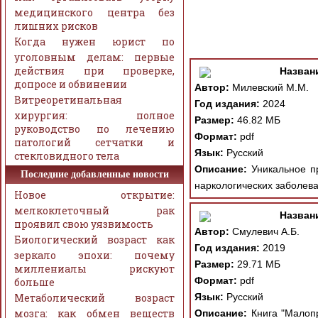
медицинского центра без
лишних рисков
Когда нужен юрист по
уголовным делам: первые
действия при проверке,
Назван
допросе и обвинении
Автор:
Милевский М.М.
Витреоретинальная
Год издания:
2024
хирургия: полное
Размер:
46.82 МБ
руководство по лечению
Формат:
pdf
патологий сетчатки и
Язык:
Русский
стекловидного тела
Описание:
Уникальное пр
Последние добавленные новости
наркологических заболев
Новое открытие:
мелкоклеточный рак
Назван
проявил свою уязвимость
Автор:
Смулевич А.Б.
Биологический возраст как
Год издания:
2019
зеркало эпохи: почему
Размер:
29.71 МБ
миллениалы рискуют
Формат:
pdf
больше
Метаболический возраст
Язык:
Русский
мозга: как обмен веществ
Описание:
Книга "Малопр