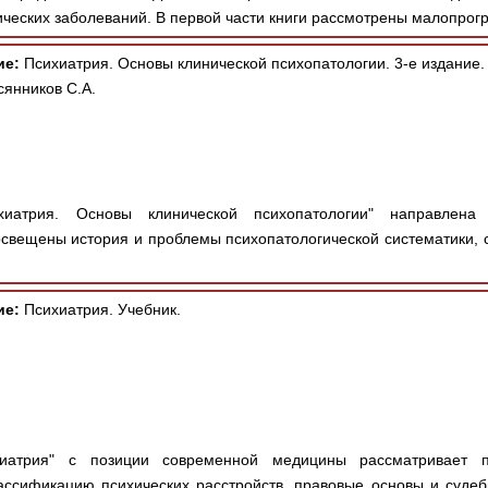
ческих заболеваний. В первой части книги рассмотрены малопрогр
ие:
Психиатрия. Основы клинической психопатологии. 3-е издание.
сянников С.А.
иатрия. Основы клинической психопатологии" направлена
 освещены история и проблемы психопатологической систематики, 
ие:
Психиатрия. Учебник.
атрия" с позиции современной медицины рассматривает п
ассификацию психических расстройств, правовые основы и судеб