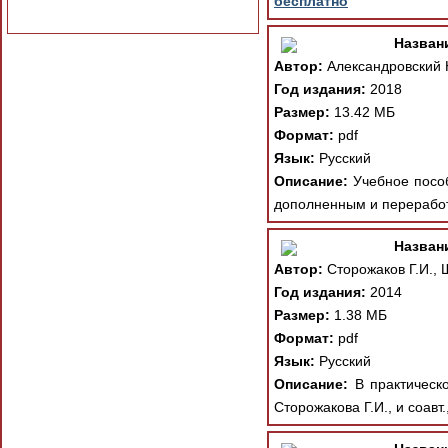
бесплатно
Назван
Автор:
Александровский Ю
Год издания:
2018
Размер:
13.42 МБ
Формат:
pdf
Язык:
Русский
Описание:
Учебное пособ
дополненным и переработ
Назван
Автор:
Сторожаков Г.И., 
Год издания:
2014
Размер:
1.38 МБ
Формат:
pdf
Язык:
Русский
Описание:
В практическо
Сторожакова Г.И., и соав