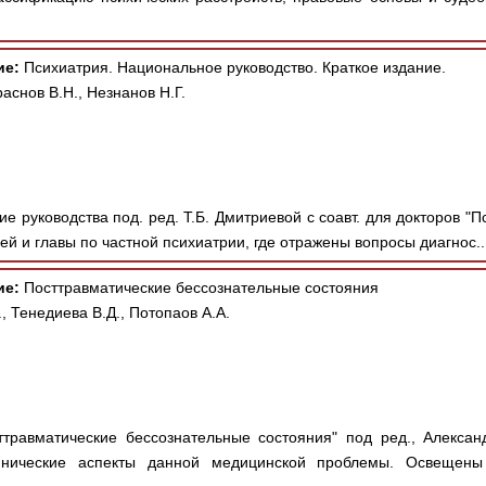
ие:
Психиатрия. Национальное руководство. Краткое издание.
аснов В.Н., Незнанов Н.Г.
е руководства под. ред. Т.Б. Дмитриевой с соавт. для докторов "
й и главы по частной психиатрии, где отражены вопросы диагнос..
ие:
Посттравматические бессознательные состояния
, Тенедиева В.Д., Потопаов А.А.
травматические бессознательные состояния" под ред., Александ
нические аспекты данной медицинской проблемы. Освещены