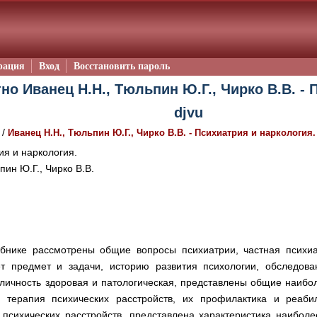
рация
Вход
Восстановить пароль
но Иванец Н.Н., Тюльпин Ю.Г., Чирко В.В. - 
djvu
/
Иванец Н.Н., Тюльпин Ю.Г., Чирко В.В. - Психиатрия и наркология.
я и наркология.
ин Ю.Г., Чирко В.В.
бнике рассмотрены общие вопросы психиатрии, частная психиа
ет предмет и задачи, историю развития психологии, обследов
 личность здоровая и патологическая, представлены общие наибо
а терапия психических расстройств, их профилактика и реаби
психических расстройств, представлена характеристика наибол