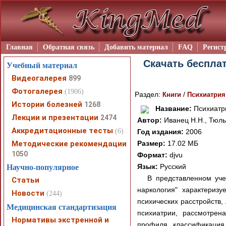
Главная
Обратная связь
Добавить материал
FAQ
Регист
Скачать бесплат
Учебный материал
Видеогалерея
899
Фотогалерея
(1906)
Раздел:
/
Книги
Психиатрия
Истории болезней
1268
Название:
Психиатри
Лекции и презентации
2474
Автор:
Иванец Н.Н., Тюльп
Аккредитационные тесты
(6)
Год издания:
2006
Методические рекомендации
Размер:
17.02 МБ
1050
Формат:
djvu
Язык:
Русский
Научно-популярное
В представленном уче
Статьи
наркология" характеризу
Новости
(244)
психических расстройств,
Медицинская стандартизация
психиатрии, рассмотрен
Нормативы экстренной и
профиля, классификация 