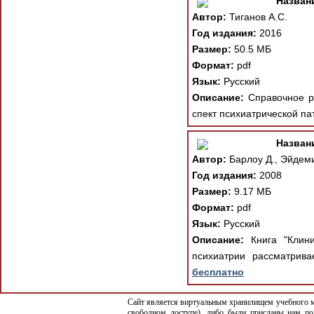
Назван
Автор:
Тиганов А.С.
Год издания:
2016
Размер:
50.5 МБ
Формат:
pdf
Язык:
Русский
Описание:
Справочное ру
спект психиатрической па
Назван
Автор:
Барлоу Д., Эйдеми
Год издания:
2008
Размер:
9.17 МБ
Формат:
pdf
Язык:
Русский
Описание:
Книга "Клини
психиатрии рассматрива
бесплатно
Сайт является виртуальным хранилищем учебного ма
свободном доступе), либо были присланы нам по