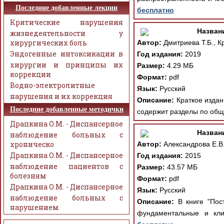
Последние добавленные лекции
бесплатно
Критические нарушения
Назван
жизнедеятельности у
хирургических боль
Автор:
Дмитриева Т.Б., Кр
Эндогенные интоксикации в
Год издания:
2019
хирургии и принципы их
Размер:
4.29 МБ
коррекции
Формат:
pdf
Водно-электролитные
Язык:
Русский
нарушения и их коррекция
Описание:
Краткое издани
Последние добавленные методички
содержит разделы по обще
Драпкина О.М. - Диспансерное
Назван
наблюдение больных с
хроническо
Автор:
Александрова Е.В.
Драпкина О.М. - Диспансерное
Год издания:
2015
наблюдение пациентов с
Размер:
43.57 МБ
болезням
Формат:
pdf
Драпкина О.М. - Диспансерное
Язык:
Русский
наблюдение больных с
Описание:
В книге "Пост
нарушением
фундаментальные и кли