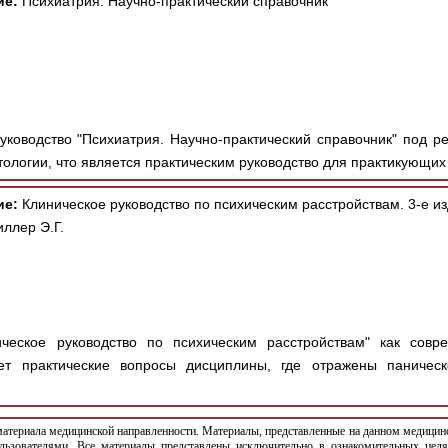
ие:
Психиатрия. Научно-практический справочник
ководство "Психиатрия. Научно-практический справочник" под ред
тологии, что является практическим руководство для практикующих 
ие:
Клиническое руководство по психическим расстройствам. 3-е из
ллер Э.Г.
ческое руководство по психическим расстройствам" как совр
ет практические вопросы дисциплины, где отражены паническ
териала медицинской направленности. Материалы, представленные на данном медицинс
льзователями. Все материалы представлены исключительно в ознакомительных целя