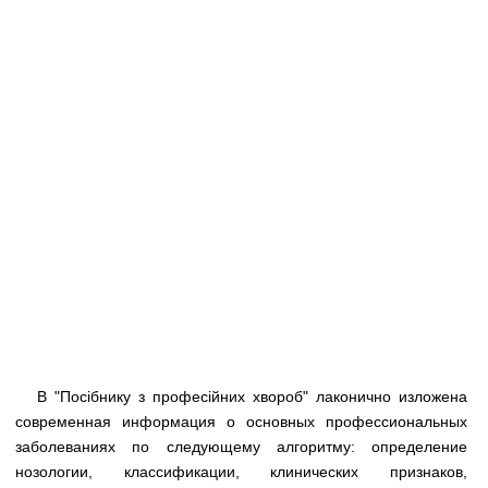
Медицинская стандартизация
Нормативы экстренной и неотложной помощи
Нормы лабораторных и инструментальных
исследований
Обратная связь
Добавить материал
FAQ
В "Посібнику з професійних хвороб" лаконично изложена
современная информация о основных профессиональных
заболеваниях по следующему алгоритму: определение
нозологии, классификации, клинических признаков,