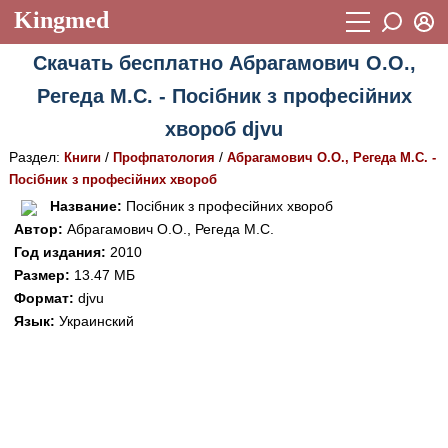
Kingmed
Вход
Скачать бесплатно Абрагамович О.О.,
Учебный материал
Логин (E-mail):
Регеда М.С. - Посібник з професійних
Видеогалерея
899
хвороб djvu
Пароль
Фотогалерея
(1906)
Раздел:
/
/
Книги
Профпатология
Абрагамович О.О., Регеда М.С. -
Посібник з професійних хвороб
Истории болезней
1268
Восстановить пароль
Название:
Посібник з професійних хвороб
Лекции и презентации
2474
Регистрация
Автор:
Абрагамович О.О., Регеда М.С.
Год издания:
2010
Вход
Аккредитационные тесты
(6)
Размер:
13.47 МБ
Формат:
djvu
Методические рекомендации
1050
Язык:
Украинский
Научно-популярное
Статьи
Новости
(244)