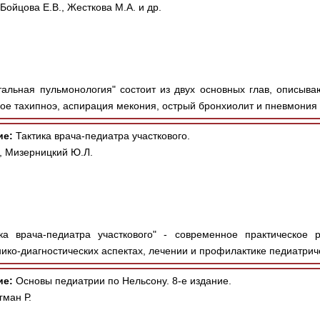
Бойцова Е.В., Жесткова М.А. и др.
альная пульмонология" состоит из двух основных глав, описыв
ое тахипноэ, аспирация мекония, острый бронхиолит и пневмония 
ие:
Тактика врача-педиатра участкового.
, Мизерницкий Ю.Л.
ка врача-педиатра участкового" - современное практическое 
ико-диагностических аспектах, лечении и профилактике педиатриче
ие:
Основы педиатрии по Нельсону. 8-е издание.
гман Р.