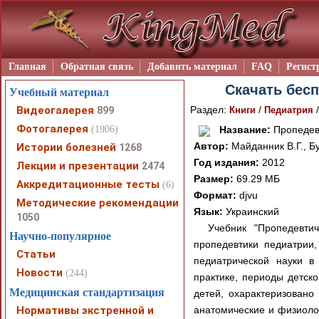
Главная
Обратная связь
Добавить материал
FAQ
Регист
Скачать бесп
Учебный материал
Видеогалерея
Раздел:
/
899
Книги
Педиатрия
Фотогалерея
(1906)
Название:
Пропедевт
Автор:
Майданник В.Г., Бу
Истории болезней
1268
Год издания:
2012
Лекции и презентации
2474
Размер:
69.29 МБ
Аккредитационные тесты
(6)
Формат:
djvu
Методические рекомендации
Язык:
Украинский
1050
Учебник "Пропедевти
Научно-популярное
пропедевтики педиатрии
Статьи
педиатрической науки в
Новости
(244)
практике, периоды детско
Медицинская стандартизация
детей, охарактеризовано
Нормативы экстренной и
анатомические и физиолог