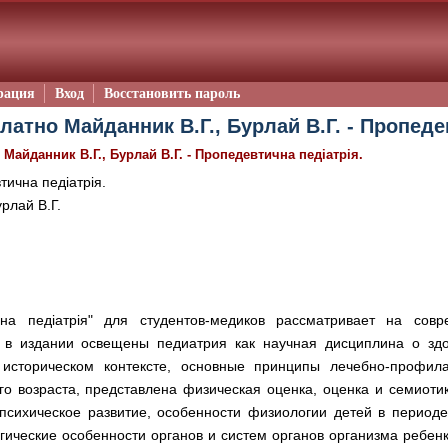
рация
Вход
Восстановить пароль
латно Майданник В.Г., Бурлай В.Г. - Пропедев
/
Майданник В.Г., Бурлай В.Г. - Пропедевтична педіатрія.
ична педіатрія.
рлай В.Г.
чна педіатрія" для студентов-медиков рассматривает на со
, в издании освещены педиатрия как научная дисциплина о зд
 историческом контексте, основные принципы лечебно-профила
го возраста, представлена физическая оценка, оценка и семиоти
 психическое развитие, особенности физиологии детей в период
ические особенности органов и систем органов организма ребенк