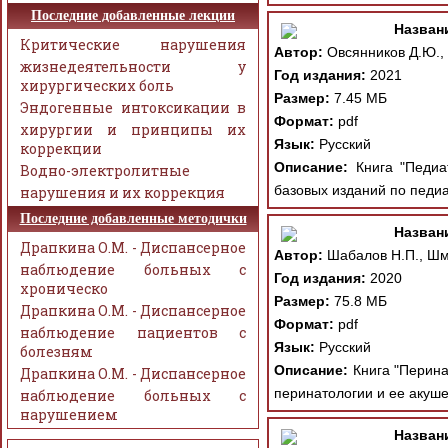
Последние добавленные лекции
Назван
Критические нарушения
Автор:
Овсянников Д.Ю., 
жизнедеятельности у
Год издания:
2021
хирургических боль
Размер:
7.45 МБ
Эндогенные интоксикации в
Формат:
pdf
хирургии и принципы их
Язык:
Русский
коррекции
Описание:
Книга "Педиат
Водно-электролитные
базовых изданий по педиа
нарушения и их коррекция
Последние добавленные методички
Назван
Драпкина О.М. - Диспансерное
Автор:
Шабалов Н.П., Шми
наблюдение больных с
Год издания:
2020
хроническо
Размер:
75.8 МБ
Драпкина О.М. - Диспансерное
Формат:
pdf
наблюдение пациентов с
Язык:
Русский
болезням
Описание:
Книга "Перинат
Драпкина О.М. - Диспансерное
перинатологии и ее акуше
наблюдение больных с
нарушением
Назван