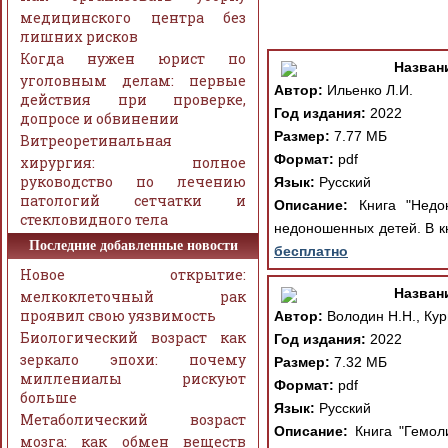
медицинского центра без
лишних рисков
Когда нужен юрист по
Назван
уголовным делам: первые
Автор:
Ильенко Л.И.
действия при проверке,
Год издания:
2022
допросе и обвинении
Размер:
7.77 МБ
Витреоретинальная
Формат:
pdf
хирургия: полное
руководство по лечению
Язык:
Русский
патологий сетчатки и
Описание:
Книга "Недон
стекловидного тела
недоношенных детей. В к
Последние добавленные новости
бесплатно
Новое открытие:
Назван
мелкоклеточный рак
проявил свою уязвимость
Автор:
Володин Н.Н., Кур
Биологический возраст как
Год издания:
2022
зеркало эпохи: почему
Размер:
7.32 МБ
миллениалы рискуют
Формат:
pdf
больше
Язык:
Русский
Метаболический возраст
Описание:
Книга "Гемоли
мозга: как обмен веществ