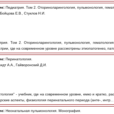
ие:
Педиатрия. Том 2. Оториноларингология, пульмонология, гема
Бойцова Е.В., Стуклов Н.И.
рия. Том 2. Оториноларингология, пульмонология, гематологи
трии, где на современном уровне рассмотрены этиопатогенез, па
ие:
Перинатология.
дт А.А., Гайворонский Д.И.
ология" - учебник, где на современном уровне, емко и кратко, ра
рские аспекты, физиология перинатального периода (анте-, интр..
ие:
Неонатальная пульмонология. Монография.