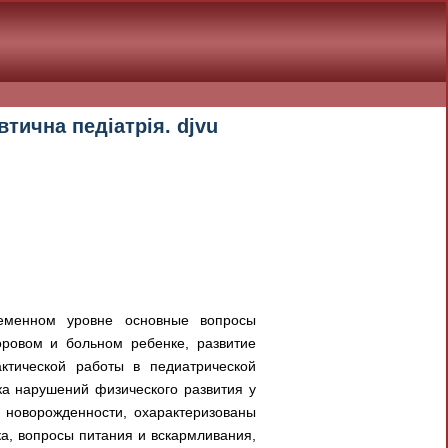
тична педіатрія. djvu
временном уровне основные вопросы
оровом и больном ребенке, развитие
ктической работы в педиатрической
ка нарушений физического развития у
е новорожденности, охарактеризованы
а, вопросы питания и вскармливания,