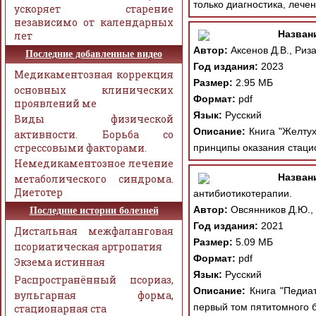
только диагностика, лечен
ускоряет старение
независимо от календарных
Назван
лет
Автор:
Аксенов Д.В., Риза
Последние добавленные видео
Год издания:
2023
Медикаментозная коррекция
Размер:
2.95 МБ
основных клинических
Формат:
pdf
проявлений ме
Язык:
Русский
Виды физической
Описание:
Книга "Желтух
активности. Борьба со
стрессовыми факторами.
принципы оказания стаци
Немедикаментозное лечение
Назван
метаболического синдрома.
Диетотер
антибиотикотерапии.
Автор:
Овсянников Д.Ю.,
Последние истории болезней
Год издания:
2021
Дистальная межфаланговая
Размер:
5.09 МБ
псориатическая артропатия
Формат:
pdf
Экзема истинная
Язык:
Русский
Распространённый псориаз,
Описание:
Книга "Педиат
вульгарная форма,
первый том пятитомного б
стационарная ста