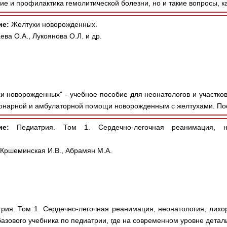
ие и профилактика гемолитической болезни, но и такие вопросы, ка
ие:
Желтухи новорожденных.
ева О.А., Лукоянова О.Л. и др.
и новорожденных" - учебное пособие для неонатологов и участко
онарной и амбулаторной помощи новорожденным с желтухами. Пос
ие:
Педиатрия. Том 1. Сердечно-легочная реанимация, н
 Кршеминская И.В., Абрамян М.А.
рия. Том 1. Сердечно-легочная реанимация, неонатология, лихор
азового учебника по педиатрии, где на современном уровне деталь