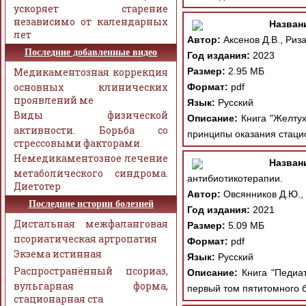
ускоряет старение
независимо от календарных
Назван
лет
Автор:
Аксенов Д.В., Риза
Последние добавленные видео
Год издания:
2023
Медикаментозная коррекция
Размер:
2.95 МБ
основных клинических
Формат:
pdf
проявлений ме
Язык:
Русский
Виды физической
Описание:
Книга "Желтух
активности. Борьба со
принципы оказания стаци
стрессовыми факторами.
Немедикаментозное лечение
Назван
метаболического синдрома.
антибиотикотерапии.
Диетотер
Автор:
Овсянников Д.Ю.,
Последние истории болезней
Год издания:
2021
Дистальная межфаланговая
Размер:
5.09 МБ
псориатическая артропатия
Формат:
pdf
Экзема истинная
Язык:
Русский
Распространённый псориаз,
Описание:
Книга "Педиат
вульгарная форма,
первый том пятитомного б
стационарная ста