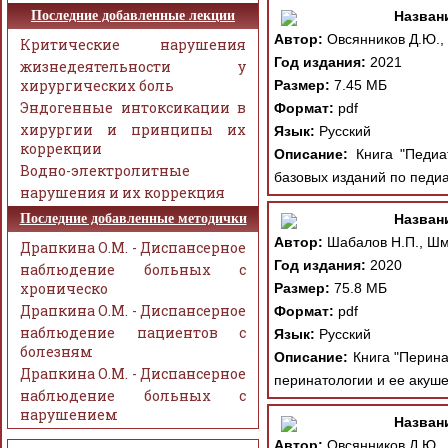
Последние добавленные лекции
Назван
Автор:
Овсянников Д.Ю., 
Критические нарушения
Год издания:
2021
жизнедеятельности у
хирургических боль
Размер:
7.45 МБ
Эндогенные интоксикации в
Формат:
pdf
хирургии и принципы их
Язык:
Русский
коррекции
Описание:
Книга "Педиат
Водно-электролитные
базовых изданий по педиа
нарушения и их коррекция
Последние добавленные методички
Назван
Автор:
Шабалов Н.П., Шми
Драпкина О.М. - Диспансерное
Год издания:
2020
наблюдение больных с
хроническо
Размер:
75.8 МБ
Драпкина О.М. - Диспансерное
Формат:
pdf
наблюдение пациентов с
Язык:
Русский
болезням
Описание:
Книга "Перинат
Драпкина О.М. - Диспансерное
перинатологии и ее акуше
наблюдение больных с
нарушением
Назван
Автор:
Овсянников Д.Ю., 