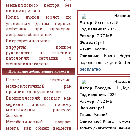
медицинского центра без
лишних рисков
Назван
Когда нужен юрист по
Автор:
Ильенко Л.И.
уголовным делам: первые
действия при проверке,
Год издания:
2022
допросе и обвинении
Размер:
7.77 МБ
Витреоретинальная
Формат:
pdf
хирургия: полное
Язык:
Русский
руководство по лечению
Описание:
Книга "Недон
патологий сетчатки и
недоношенных детей. В к
стекловидного тела
бесплатно
Последние добавленные новости
Новое открытие:
Назван
мелкоклеточный рак
Автор:
Володин Н.Н., Кур
проявил свою уязвимость
Год издания:
2022
Биологический возраст как
Размер:
7.32 МБ
зеркало эпохи: почему
Формат:
pdf
миллениалы рискуют
Язык:
Русский
больше
Метаболический возраст
Описание:
Книга "Гемоли
мозга: как обмен веществ
только диагностика, лечен