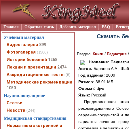
Главная
Обратная связь
Добавить материал
FAQ
Регист
Скачать бе
Учебный материал
Видеогалерея
899
Фотогалерея
(1906)
Раздел:
/
Книги
Педиатрия
Истории болезней
1268
Название:
Педиатрия
Лекции и презентации
2474
Автор:
Баранов А.А., Шаб
Аккредитационные тесты
(6)
Год издания:
2009
Методические рекомендации
Размер:
38.01 МБ
1050
Формат:
djvu
Язык:
Русский
Научно-популярное
Представленная кни
Статьи
рекомендованного Союзо
Новости
(244)
сердечно-сосудистой и ле
Медицинская стандартизация
варианты лечения врож
Нормативы экстренной и
ортопедия в педиатрии, о