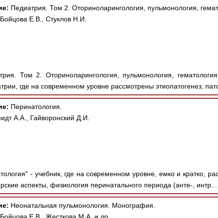
ие:
Педиатрия. Том 2. Оториноларингология, пульмонология, гема
Бойцова Е.В., Стуклов Н.И.
рия. Том 2. Оториноларингология, пульмонология, гематологи
трии, где на современном уровне рассмотрены этиопатогенез, па
ие:
Перинатология.
дт А.А., Гайворонский Д.И.
ология" - учебник, где на современном уровне, емко и кратко, ра
рские аспекты, физиология перинатального периода (анте-, интр..
ие:
Неонатальная пульмонология. Монография.
Бойцова Е.В., Жесткова М.А. и др.