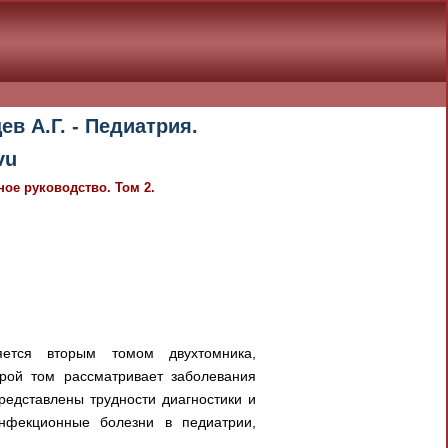
в А.Г. - Педиатрия.
vu
ное руководство. Том 2.
яется вторым томом двухтомника,
рой том рассматривает заболевания
представлены трудности диагностики и
нфекционные болезни в педиатрии,