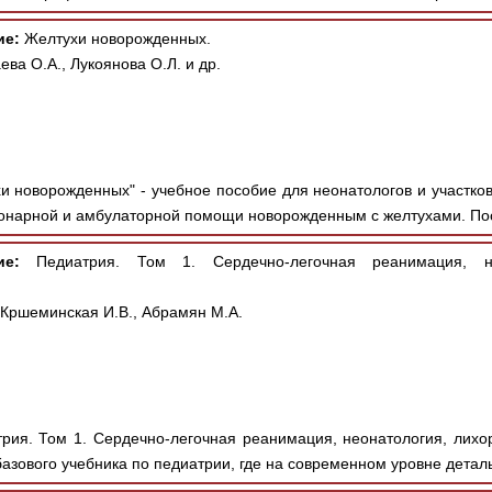
ие:
Желтухи новорожденных.
ева О.А., Лукоянова О.Л. и др.
и новорожденных" - учебное пособие для неонатологов и участко
онарной и амбулаторной помощи новорожденным с желтухами. Пос
ие:
Педиатрия. Том 1. Сердечно-легочная реанимация, н
 Кршеминская И.В., Абрамян М.А.
рия. Том 1. Сердечно-легочная реанимация, неонатология, лихор
азового учебника по педиатрии, где на современном уровне деталь