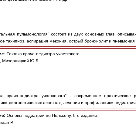
альная пульмонология" состоит из двух основных глав, описыв
ое тахипноэ, аспирация мекония, острый бронхиолит и пневмония 
ие:
Тактика врача-педиатра участкового.
, Мизерницкий Ю.Л.
ка врача-педиатра участкового" - современное практическое 
ико-диагностических аспектах, лечении и профилактике педиатриче
ие:
Основы педиатрии по Нельсону. 8-е издание.
гман Р.