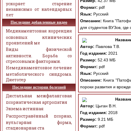
Размер:
42.37 МБ
ускоряет старение
Формат:
pdf
независимо от календарных
Язык:
Русский
лет
Описание:
Книга "Патофи
Последние добавленные видео
для студентов ВУЗов, где
Медикаментозная коррекция
основных клинических
Назван
проявлений ме
Автор:
Павлова Т.В.
Виды физической
Год издания:
2021
активности. Борьба со
Размер:
52.43 МБ
стрессовыми факторами.
Формат:
pdf
Немедикаментозное лечение
Язык:
Русский
метаболического синдрома.
Диетотер
Описание:
Книга "Патофи
пороки развития и врожд
Последние истории болезней
Дистальная межфаланговая
Назван
псориатическая артропатия
Автор:
Цыган В.Н.
Экзема истинная
Год издания:
2018
Распространённый псориаз,
Размер:
9.21 МБ
вульгарная форма,
Формат:
pdf
стационарная ста