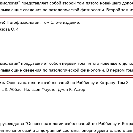
зиология" представляет собой второй том пятого новейшего допол
рпывающие сведения по патологической физиологии. Второй том из
ие:
Патофизиология. Том 1. 5-е издание.
азова О.И.
зиология" представляет собой первый том пятого новейшего допол
рпывающие сведения по патологической физиологии. В первом томе
ие:
Основы патологии заболеваний по Роббинсу и Котрану. Том 3
ь К. Аббас, Нельсон Фаусто, Джон К. Астер
руководство "Основы патологии заболеваний по Роббинсу и Котран
ия мочеполовой и эндокринной системы, опорно-двигательного апп