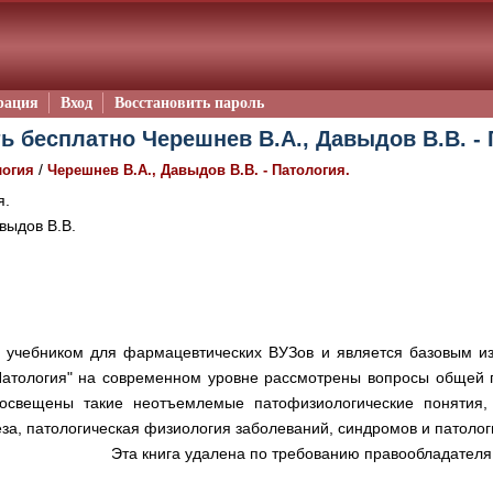
рация
Вход
Восстановить пароль
ь бесплатно Черешнев В.А., Давыдов В.В. - 
/
логия
Черешнев В.А., Давыдов В.В. - Патология.
я.
выдов В.В.
я учебником для фармацевтических ВУЗов и является базовым из
Патология" на современном уровне рассмотрены вопросы общей 
 освещены такие неотъемлемые патофизиологические понятия, 
еза, патологическая физиология заболеваний, синдромов и патолог
Эта книга удалена по требованию правообладателя