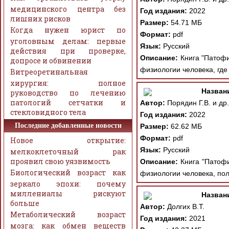
медицинского центра без
Год издания:
2022
лишних рисков
Размер:
54.71 МБ
Когда нужен юрист по
Формат:
pdf
уголовным делам: первые
Язык:
Русский
действия при проверке,
Описание:
Книга "Патофи
допросе и обвинении
физиологии человека, где
Витреоретинальная
хирургия: полное
Назван
руководство по лечению
патологий сетчатки и
Автор:
Порядин Г.В. и др.
стекловидного тела
Год издания:
2022
Последние добавленные новости
Размер:
62.62 МБ
Формат:
pdf
Новое открытие:
Язык:
Русский
мелкоклеточный рак
проявил свою уязвимость
Описание:
Книга "Патофи
Биологический возраст как
физиологии человека, по
зеркало эпохи: почему
миллениалы рискуют
Назван
больше
Автор:
Долгих В.Т.
Метаболический возраст
Год издания:
2021
мозга: как обмен веществ