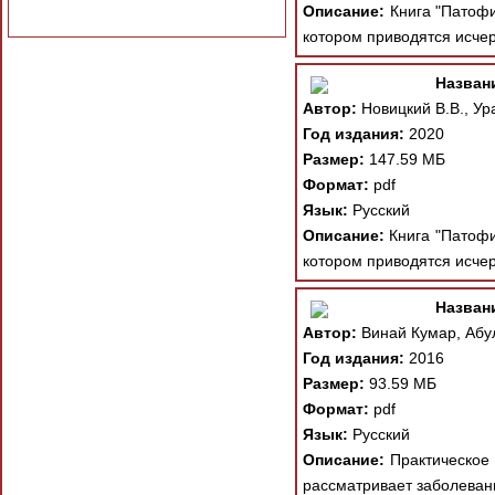
Описание:
Книга "Патофи
котором приводятся исче
Назван
Автор:
Новицкий В.В., Ур
Год издания:
2020
Размер:
147.59 МБ
Формат:
pdf
Язык:
Русский
Описание:
Книга "Патофи
котором приводятся исче
Назван
Автор:
Винай Кумар, Абул
Год издания:
2016
Размер:
93.59 МБ
Формат:
pdf
Язык:
Русский
Описание:
Практическое 
рассматривает заболеван