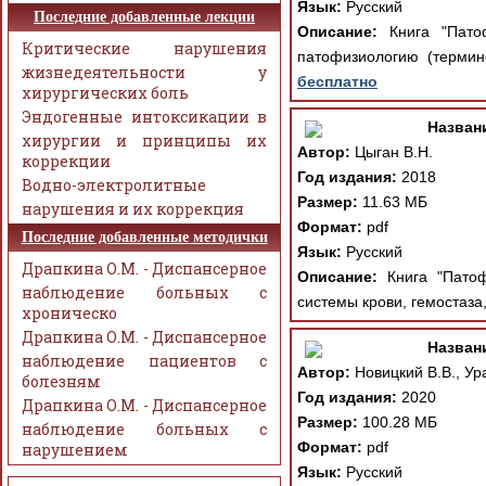
Язык:
Русский
Последние добавленные лекции
Описание:
Книга "Патоф
Критические нарушения
патофизиологию (термин
жизнедеятельности у
бесплатно
хирургических боль
Эндогенные интоксикации в
Назван
хирургии и принципы их
Автор:
Цыган В.Н.
коррекции
Год издания:
2018
Водно-электролитные
Размер:
11.63 МБ
нарушения и их коррекция
Формат:
pdf
Последние добавленные методички
Язык:
Русский
Драпкина О.М. - Диспансерное
Описание:
Книга "Патоф
наблюдение больных с
системы крови, гемостаза
хроническо
Драпкина О.М. - Диспансерное
Назван
наблюдение пациентов с
Автор:
Новицкий В.В., Ур
болезням
Год издания:
2020
Драпкина О.М. - Диспансерное
Размер:
100.28 МБ
наблюдение больных с
Формат:
pdf
нарушением
Язык:
Русский