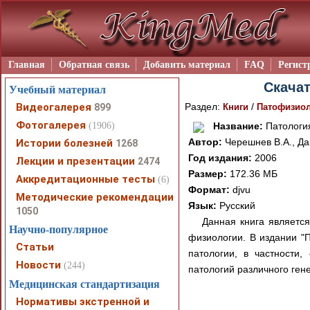
Главная
Обратная связь
Добавить материал
FAQ
Регист
Скачат
Учебный материал
Видеогалерея
Раздел:
/
899
Книги
Патофизио
Фотогалерея
(1906)
Название:
Патологи
Автор:
Черешнев В.А., Да
Истории болезней
1268
Год издания:
2006
Лекции и презентации
2474
Размер:
172.36 МБ
Аккредитационные тесты
(6)
Формат:
djvu
Методические рекомендации
Язык:
Русский
1050
Данная книга являетс
Научно-популярное
физиологии. В издании "
Статьи
патологии, в частности,
Новости
(244)
патологий различного ген
Медицинская стандартизация
Нормативы экстренной и