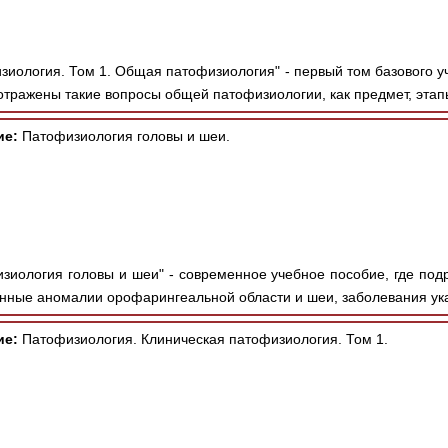
зиология. Том 1. Общая патофизиология" - первый том базового у
 отражены такие вопросы общей патофизиологии, как предмет, этап
ие:
Патофизиология головы и шеи.
зиология головы и шеи" - современное учебное пособие, где под
енные аномалии орофарингеальной области и шеи, заболевания ука
ие:
Патофизиология. Клиническая патофизиология. Том 1.