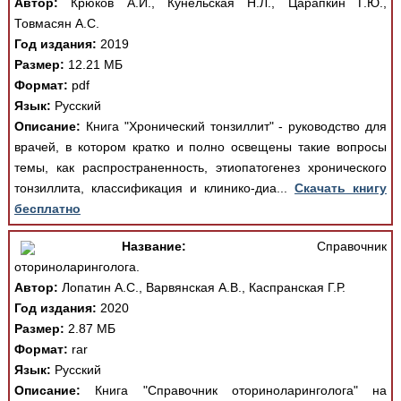
Автор:
Крюков А.И., Кунельская Н.Л., Царапкин Г.Ю.,
Товмасян А.С.
Год издания:
2019
Размер:
12.21 МБ
Формат:
pdf
Язык:
Русский
Описание:
Книга "Хронический тонзиллит" - руководство для
врачей, в котором кратко и полно освещены такие вопросы
темы, как распространенность, этиопатогенез хронического
тонзиллита, классификация и клинико-диа...
Скачать книгу
бесплатно
Название:
Справочник
оториноларинголога.
Автор:
Лопатин А.С., Варвянская А.В., Каспранская Г.Р.
Год издания:
2020
Размер:
2.87 МБ
Формат:
rar
Язык:
Русский
Описание:
Книга "Справочник оториноларинголога" на