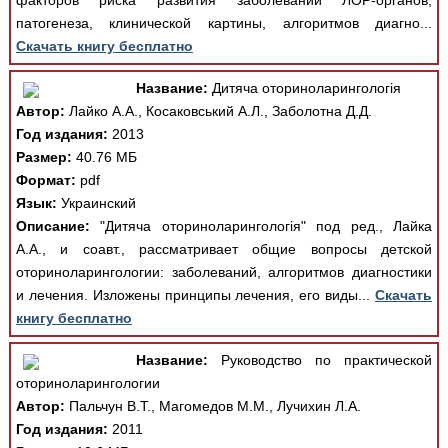
факторов риска развития заболеваний ЛОР-органов,
патогенеза, клинической картины, алгоритмов диагно...
Скачать книгу бесплатно
Название:
Дитяча оториноларингологія
Автор:
Лайко А.А., Косаковський А.Л., Заболотна Д.Д.
Год издания:
2013
Размер:
40.76 МБ
Формат:
pdf
Язык:
Украинский
Описание:
"Дитяча оториноларингологія" под ред., Лайка
А.А., и соавт., рассматривает общие вопросы детской
оториноларингологии: заболеваний, алгоритмов диагностики
и лечения. Изложены принципы лечения, его виды...
Скачать
книгу бесплатно
Название:
Руководство по практической
оториноларингологии
Автор:
Пальчун В.Т., Магомедов М.М., Лучихин Л.А.
Год издания:
2011