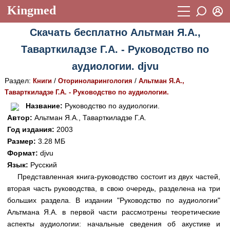
Kingmed
Вход
Скачать бесплатно Альтман Я.А.,
Учебный материал
Логин (E-mail):
Таварткиладзе Г.А. - Руководство по
Видеогалерея
899
аудиологии. djvu
Пароль
Фотогалерея
(1906)
Раздел:
/
/
Книги
Оториноларингология
Альтман Я.А.,
Таварткиладзе Г.А. - Руководство по аудиологии.
Истории болезней
1268
Восстановить пароль
Название:
Руководство по аудиологии.
Лекции и презентации
2474
Регистрация
Автор:
Альтман Я.А., Таварткиладзе Г.А.
Год издания:
2003
Вход
Аккредитационные тесты
(6)
Размер:
3.28 МБ
Формат:
djvu
Методические рекомендации
1050
Язык:
Русский
Научно-популярное
Представленная книга-руководство состоит из двух частей,
вторая часть руководства, в свою очередь, разделена на три
Статьи
больших раздела. В издании "Руководство по аудиологии"
Альтмана Я.А. в первой части рассмотрены теоретические
Новости
(244)
аспекты аудиологии: начальные сведения об акустике и