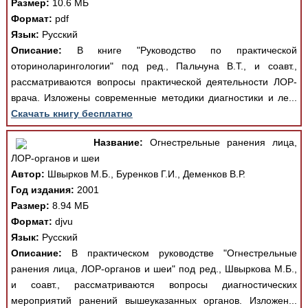
Размер:
10.6 МБ
Формат:
pdf
Язык:
Русский
Описание:
В книге "Руководство по практической
оториноларингологии" под ред., Пальчуна В.Т., и соавт.,
рассматриваются вопросы практической деятельности ЛОР-
врача. Изложены современные методики диагностики и ле...
Скачать книгу бесплатно
Название:
Огнестрельные ранения лица,
ЛОР-органов и шеи
Автор:
Швырков М.Б., Буренков Г.И., Деменков В.Р.
Год издания:
2001
Размер:
8.94 МБ
Формат:
djvu
Язык:
Русский
Описание:
В практическом руководстве "Огнестрельные
ранения лица, ЛОР-органов и шеи" под ред., Швыркова М.Б.,
и соавт., рассматриваются вопросы диагностических
мероприятий ранений вышеуказанных органов. Изложен...