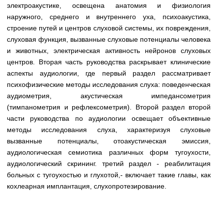
Медицинская стандартизация
электроакустике, освещена анатомия и физиология
наружного, среднего и внутреннего уха, психоакустика,
Нормативы экстренной и неотложной помощи
строение путей и центров слуховой системы, их повреждения,
слуховая функция, вызванные слуховые потенциалы человека
Нормы лабораторных и инструментальных
и животных, электрическая активность нейронов слуховых
исследований
центров. Вторая часть руководства раскрывает клинические
Обратная связь
аспекты аудиологии, где первый раздел рассматривает
Добавить материал
психофизические методы исследования слуха: поведенческая
FAQ
аудиометрия, акустическая импедансометрия
(тимпанометрия и рефлексометрия). Второй раздел второй
части руководства по аудиологии освещает объективные
методы исследования слуха, характеризуя слуховые
вызванные потенциалы, отоакустическая эмиссия,
аудиологическая семиотика различных форм тугоухости,
аудиологический скрининг. третий раздел - реабилитация
больных с тугоухостью и глухотой,- включает такие главы, как
кохлеарная имплантация, слухопротезирование.