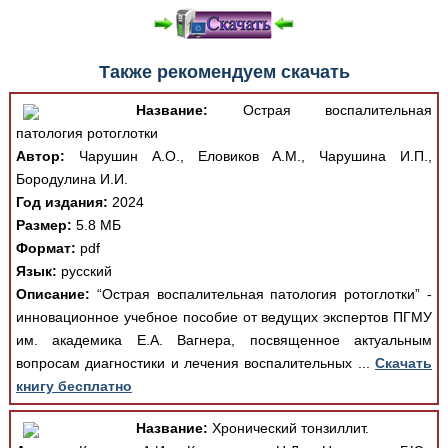
Также рекомендуем скачать
Название:
Острая воспалительная
патология ротоглотки
Автор:
Чарушин А.О., Еловиков А.М., Чарушина И.П.,
Бородулина И.И.
Год издания:
2024
Размер:
5.8 МБ
Формат:
pdf
Язык:
русский
Описание:
“Острая воспалительная патология ротоглотки” -
инновационное учебное пособие от ведущих экспертов ПГМУ
им. академика Е.А. Вагнера, посвященное актуальным
вопросам диагностики и лечения воспалительных ...
Скачать
книгу бесплатно
Название:
Хронический тонзиллит.