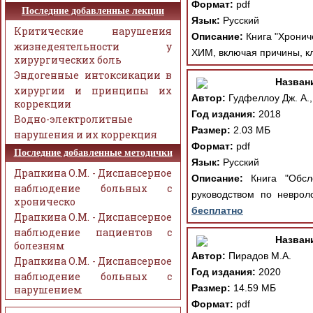
Формат:
pdf
Последние добавленные лекции
Язык:
Русский
Критические нарушения
Описание:
Книга "Хрониче
жизнедеятельности у
ХИМ, включая причины, к
хирургических боль
Эндогенные интоксикации в
Назван
хирургии и принципы их
Автор:
Гудфеллоу Дж. А.,
коррекции
Год издания:
2018
Водно-электролитные
Размер:
2.03 МБ
нарушения и их коррекция
Формат:
pdf
Последние добавленные методички
Язык:
Русский
Драпкина О.М. - Диспансерное
Описание:
Книга "Обсле
наблюдение больных с
руководством по неврол
хроническо
бесплатно
Драпкина О.М. - Диспансерное
наблюдение пациентов с
Назван
болезням
Автор:
Пирадов М.А.
Драпкина О.М. - Диспансерное
Год издания:
2020
наблюдение больных с
Размер:
14.59 МБ
нарушением
Формат:
pdf