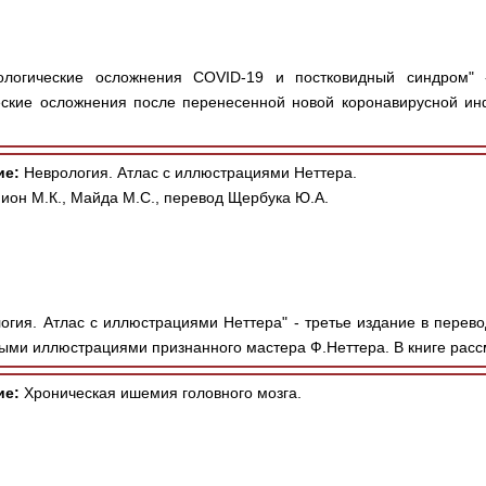
логические осложнения COVID-19 и постковидный синдром" 
ские осложнения после перенесенной новой коронавирусной инф
ие:
Неврология. Атлас с иллюстрациями Неттера.
ион М.К., Майда М.С., перевод Щербука Ю.А.
огия. Атлас с иллюстрациями Неттера" - третье издание в перево
ыми иллюстрациями признанного мастера Ф.Неттера. В книге рассм
ие:
Хроническая ишемия головного мозга.