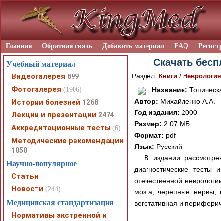
Главная
Обратная связь
Добавить материал
FAQ
Регист
Скачать бесп
Учебный материал
Видеогалерея
Раздел:
/
899
Книги
Неврология
Фотогалерея
(1906)
Название:
Топическа
Автор:
Михайленко А.А.
Истории болезней
1268
Год издания:
2000
Лекции и презентации
2474
Размер:
2.07 МБ
Аккредитационные тесты
(6)
Формат:
pdf
Методические рекомендации
Язык:
Русский
1050
В издании рассмотре
Научно-популярное
диагностические тесты 
Статьи
отечественной неврологи
Новости
(244)
мозга, черепные нервы, 
Медицинская стандартизация
вегетативная и периферич
Нормативы экстренной и