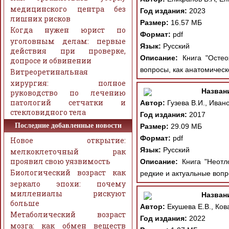
медицинского центра без
Год издания:
2023
лишних рисков
Размер:
16.57 МБ
Когда нужен юрист по
Формат:
pdf
уголовным делам: первые
Язык:
Русский
действия при проверке,
Описание:
Книга "Остео
допросе и обвинении
вопросы, как анатомическ
Витреоретинальная
хирургия: полное
Назван
руководство по лечению
патологий сетчатки и
Автор:
Гузева В.И., Иван
стекловидного тела
Год издания:
2017
Последние добавленные новости
Размер:
29.09 МБ
Формат:
pdf
Новое открытие:
Язык:
Русский
мелкоклеточный рак
проявил свою уязвимость
Описание:
Книга "Неотл
Биологический возраст как
редкие и актуальные вопр
зеркало эпохи: почему
миллениалы рискуют
Назван
больше
Автор:
Екушева Е.В., Кова
Метаболический возраст
Год издания:
2022
мозга: как обмен веществ