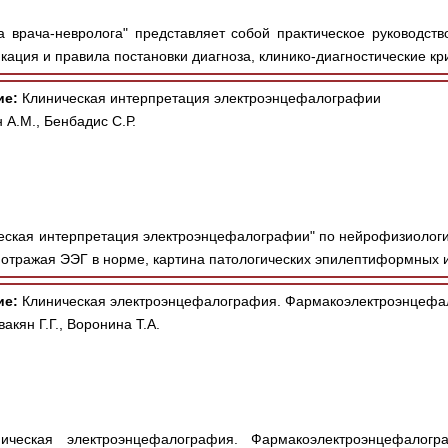
а врача-невролога" представляет собой практическое руководств
ация и правила постановки диагноза, клинико-диагностические кри
ие:
Клиническая интерпретация электроэнцефалографии
 А.М., Бенбадис С.Р.
еская интерпретация электроэнцефалографии" по нейрофизиолог
отражая ЭЭГ в норме, картина патологических эпилептиформных и
ие:
Клиническая электроэнцефалография. Фармакоэлектроэнцефа
акян Г.Г., Воронина Т.А.
ческая электроэнцефалография. Фармакоэлектроэнцефалогр