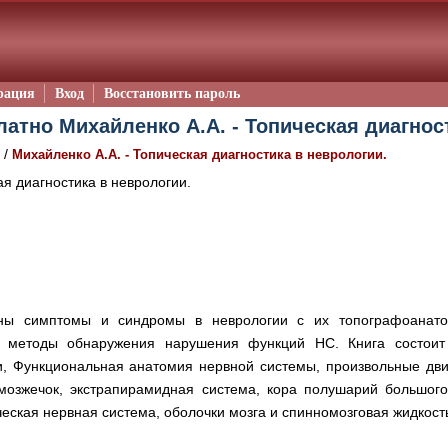
рация
Вход
Восстановить пароль
латно Михайленко А.А. - Топическая диагност
/
Михайленко А.А. - Топическая диагностика в неврологии.
я диагностика в неврологии.
ны симптомы и синдромы в неврологии с их топографоанато
и методы обнаружения нарушения функций НС. Книга состоит 
и, Функциональная анатомия нервной системы, произвольные движ
мозжечок, экстрапирамидная система, кора полушарий большог
еская нервная система, оболочки мозга и спинномозговая жидкост