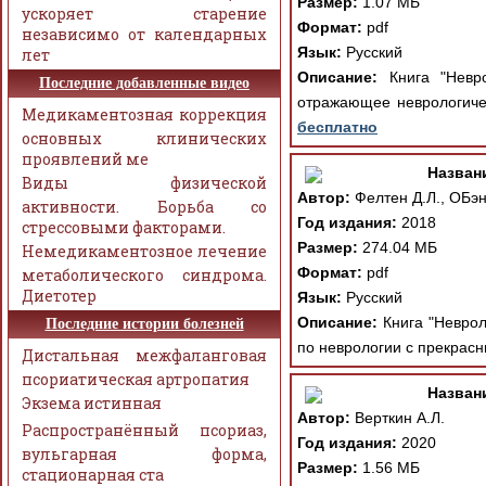
Размер:
1.07 МБ
ускоряет старение
Формат:
pdf
независимо от календарных
Язык:
Русский
лет
Описание:
Книга "Невро
Последние добавленные видео
отражающее неврологиче
Медикаментозная коррекция
бесплатно
основных клинических
проявлений ме
Назван
Виды физической
Автор:
Фелтен Д.Л., ОБэн
активности. Борьба со
Год издания:
2018
стрессовыми факторами.
Размер:
274.04 МБ
Немедикаментозное лечение
Формат:
pdf
метаболического синдрома.
Диетотер
Язык:
Русский
Описание:
Книга "Неврол
Последние истории болезней
по неврологии с прекрасн
Дистальная межфаланговая
псориатическая артропатия
Назван
Экзема истинная
Автор:
Верткин А.Л.
Распространённый псориаз,
Год издания:
2020
вульгарная форма,
Размер:
1.56 МБ
стационарная ста