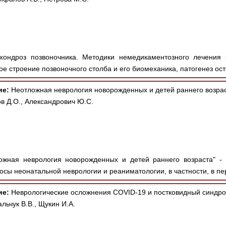
хондроз позвоночника. Методики немедикаментозного лечения 
ое строение позвоночного столба и его биомеханика, патогенез ост
ие:
Неотложная неврология новорожденных и детей раннего возрас
ов Д.О., Александрович Ю.С.
ожная неврология новорожденных и детей раннего возраста" -
осы неонатальной неврологии и реаниматологии, в частности, в пер
ие:
Неврологические осложнения COVID-19 и постковидный синдро
льчук В.В., Щукин И.А.