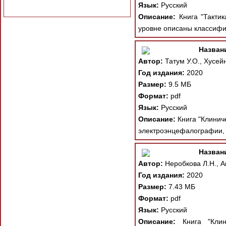
Язык:
Русский
Описание:
Книга "Тактик
уровне описаны классифик
Назван
Автор:
Татум У.О., Хусейн
Год издания:
2020
Размер:
9.5 МБ
Формат:
pdf
Язык:
Русский
Описание:
Книга "Клинич
электроэнцефалографии, 
Назван
Автор:
Неробкова Л.Н., Ав
Год издания:
2020
Размер:
7.43 МБ
Формат:
pdf
Язык:
Русский
Описание:
Книга "Клини