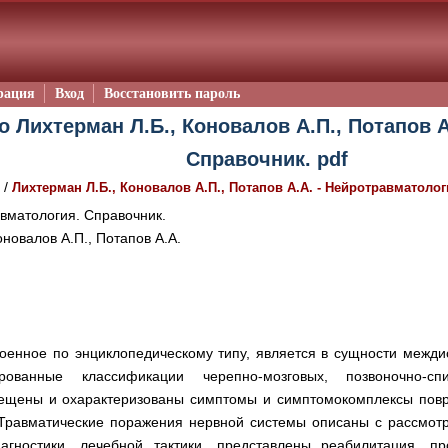
рация
Вход
Восстановить пароль
о Лихтерман Л.Б., Коновалов А.П., Потапов А
Справочник. pdf
/
Лихтерман Л.Б., Коновалов А.П., Потапов А.А. - Нейротравматоло
матология. Справочник.
новалов А.П., Потапов А.А.
роенное по энциклопедическому типу, является в сущности межд
ованные классификации черепно-мозговых, позвоночно-сп
щены и охарактеризованы симптомы и симптомокомплексы повре
Травматические поражения нервной системы описаны с рассмотр
иагностики, лечебной тактики, представлены реабилитация, п