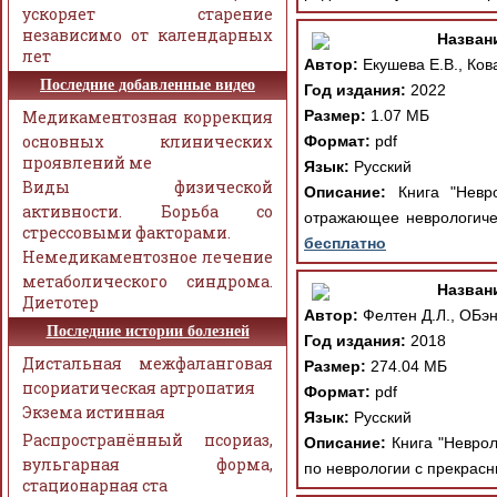
ускоряет старение
независимо от календарных
Назван
лет
Автор:
Екушева Е.В., Кова
Последние добавленные видео
Год издания:
2022
Медикаментозная коррекция
Размер:
1.07 МБ
основных клинических
Формат:
pdf
проявлений ме
Язык:
Русский
Виды физической
Описание:
Книга "Невро
активности. Борьба со
отражающее неврологиче
стрессовыми факторами.
бесплатно
Немедикаментозное лечение
метаболического синдрома.
Назван
Диетотер
Автор:
Фелтен Д.Л., ОБэн
Последние истории болезней
Год издания:
2018
Дистальная межфаланговая
Размер:
274.04 МБ
псориатическая артропатия
Формат:
pdf
Экзема истинная
Язык:
Русский
Распространённый псориаз,
Описание:
Книга "Неврол
вульгарная форма,
по неврологии с прекрасн
стационарная ста