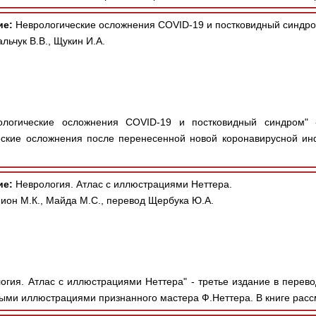
ие:
Неврологические осложнения COVID-19 и постковидный синдро
льчук В.В., Щукин И.А.
логические осложнения COVID-19 и постковидный синдром" 
ские осложнения после перенесенной новой коронавирусной инф
ие:
Неврология. Атлас с иллюстрациями Неттера.
ион М.К., Майда М.С., перевод Щербука Ю.А.
огия. Атлас с иллюстрациями Неттера" - третье издание в перево
ыми иллюстрациями признанного мастера Ф.Неттера. В книге рассм