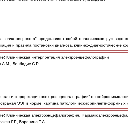
а врача-невролога" представляет собой практическое руководств
ация и правила постановки диагноза, клинико-диагностические кри
ие:
Клиническая интерпретация электроэнцефалографии
 А.М., Бенбадис С.Р.
еская интерпретация электроэнцефалографии" по нейрофизиолог
отражая ЭЭГ в норме, картина патологических эпилептиформных и
ие:
Клиническая электроэнцефалография. Фармакоэлектроэнцефа
акян Г.Г., Воронина Т.А.