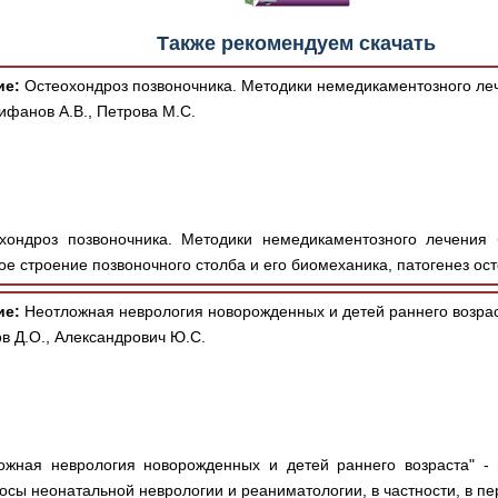
Также рекомендуем скачать
ие:
Остеохондроз позвоночника. Методики немедикаментозного леч
фанов А.В., Петрова М.С.
хондроз позвоночника. Методики немедикаментозного лечения 
ое строение позвоночного столба и его биомеханика, патогенез ост
ие:
Неотложная неврология новорожденных и детей раннего возрас
ов Д.О., Александрович Ю.С.
ожная неврология новорожденных и детей раннего возраста" -
осы неонатальной неврологии и реаниматологии, в частности, в пер