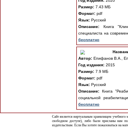
Год издания:
2020
Размер:
7.43 МБ
Формат:
pdf
Язык:
Русский
Описание:
Книга "Клини
специалиста на современ
бесплатно
Назван
Автор:
Епифанов В.А., Е
Год издания:
2015
Размер:
7.9 МБ
Формат:
pdf
Язык:
Русский
Описание:
Книга "Реаби
социальной реабилитаци
бесплатно
Сайт является виртуальным хранилищем учебного ма
свободном доступе), либо были присланы нам по
издательствам. Если Вы хотите пожаловаться на ма