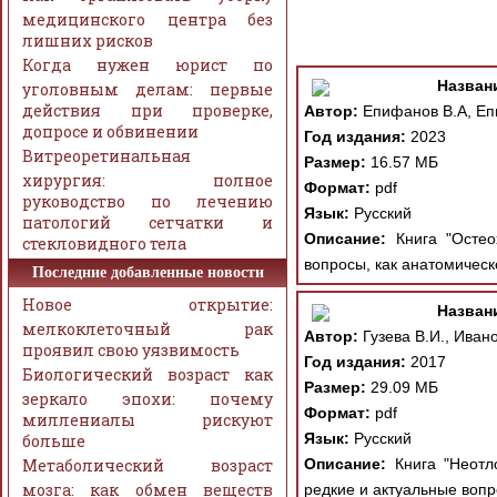
медицинского центра без
лишних рисков
Когда нужен юрист по
Назван
уголовным делам: первые
действия при проверке,
Автор:
Епифанов В.А, Епи
допросе и обвинении
Год издания:
2023
Витреоретинальная
Размер:
16.57 МБ
хирургия: полное
Формат:
pdf
руководство по лечению
Язык:
Русский
патологий сетчатки и
Описание:
Книга "Остео
стекловидного тела
вопросы, как анатомическ
Последние добавленные новости
Новое открытие:
Назван
мелкоклеточный рак
Автор:
Гузева В.И., Иван
проявил свою уязвимость
Год издания:
2017
Биологический возраст как
Размер:
29.09 МБ
зеркало эпохи: почему
Формат:
pdf
миллениалы рискуют
Язык:
Русский
больше
Метаболический возраст
Описание:
Книга "Неотл
мозга: как обмен веществ
редкие и актуальные вопр