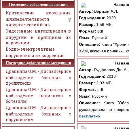
Последние добавленные лекции
Назван
Автор:
Верткин А.Л.
Критические нарушения
Год издания:
2020
жизнедеятельности у
хирургических боль
Размер:
1.56 МБ
Эндогенные интоксикации в
Формат:
pdf
хирургии и принципы их
Язык:
Русский
коррекции
Описание:
Книга "Хрониче
Водно-электролитные
ХИМ, включая причины, к
нарушения и их коррекция
Последние добавленные методички
Назван
Автор:
Гудфеллоу Дж. А.,
Драпкина О.М. - Диспансерное
Год издания:
2018
наблюдение больных с
хроническо
Размер:
2.03 МБ
Драпкина О.М. - Диспансерное
Формат:
pdf
наблюдение пациентов с
Язык:
Русский
болезням
Описание:
Книга "Обсле
Драпкина О.М. - Диспансерное
руководством по неврол
наблюдение больных с
бесплатно
нарушением
Назван