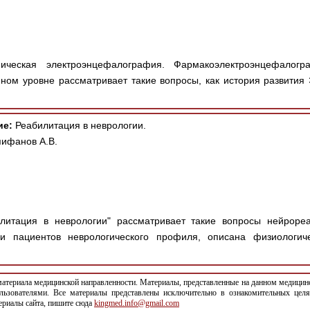
ческая электроэнцефалография. Фармакоэлектроэнцефалогр
ном уровне рассматривает такие вопросы, как история развития
ие:
Реабилитация в неврологии.
пифанов А.В.
литация в неврологии" рассматривает такие вопросы нейрореа
и пациентов неврологического профиля, описана физиологиче
териала медицинской направленности. Материалы, представленные на данном медицинс
льзователями. Все материалы представлены исключительно в ознакомительных целя
териалы сайта, пишите сюда
kingmed.info@gmail.com