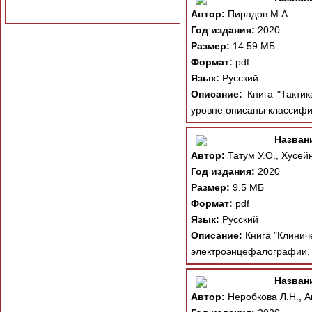
Автор:
Пирадов М.А.
Год издания:
2020
Размер:
14.59 МБ
Формат:
pdf
Язык:
Русский
Описание:
Книга "Тактик
уровне описаны классифик
Назван
Автор:
Татум У.О., Хусейн
Год издания:
2020
Размер:
9.5 МБ
Формат:
pdf
Язык:
Русский
Описание:
Книга "Клинич
электроэнцефалографии, 
Назван
Автор:
Неробкова Л.Н., Ав