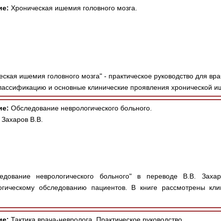
ие:
Хроническая ишемия головного мозга.
ская ишемия головного мозга" - практическое руководство для вр
лассификацию и основные клинические проявления хронической и
ие:
Обследование неврологического больного.
 Захаров В.В.
дование неврологического больного" в переводе В.В. Захар
огическому обследованию пациентов. В книге рассмотрены кли
ие:
Тактика врача-невролога. Практическое руководство.