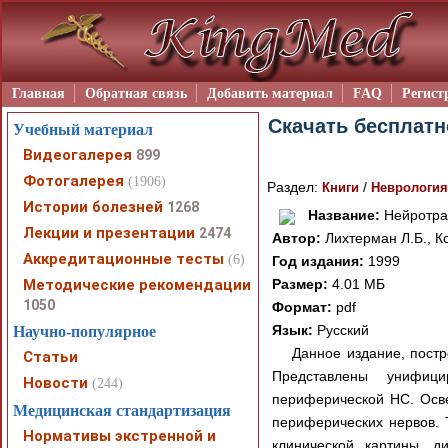
Главная
Обратная связь
Добавить материал
FAQ
Регист
Скачать бесплатн
Учебный материал
Видеогалерея
899
Фотогалерея
(1906)
Раздел:
/
Книги
Неврология
Истории болезней
1268
Название:
Нейротрав
Лекции и презентации
2474
Автор:
Лихтерман Л.Б., Ко
Аккредитационные тесты
(6)
Год издания:
1999
Методические рекомендации
Размер:
4.01 МБ
1050
Формат:
pdf
Язык:
Русский
Научно-популярное
Данное издание, пост
Статьи
Представлены унифицир
Новости
(244)
периферической НС. Осве
Медицинская стандартизация
периферических нервов. 
Нормативы экстренной и
клинической картины, д