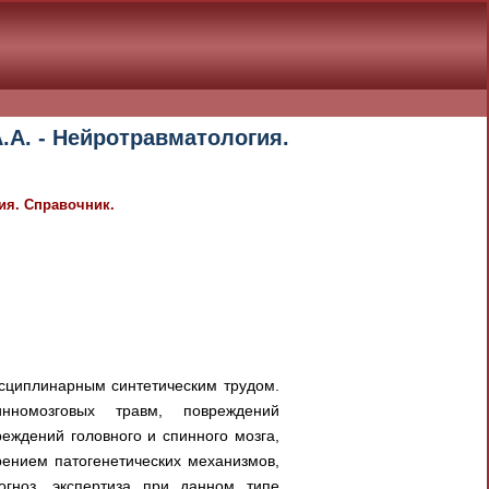
.А. - Нейротравматология.
гия. Справочник.
исциплинарным синтетическим трудом.
инномозговых травм, повреждений
ждений головного и спинного мозга,
ением патогенетических механизмов,
рогноз, экспертиза при данном типе