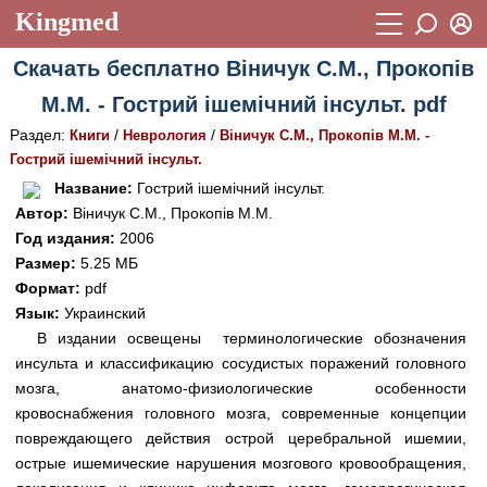
Kingmed
Вход
Скачать бесплатно Віничук С.М., Прокопів
Учебный материал
Логин (E-mail):
М.М. - Гострий ішемічний інсульт. pdf
Видеогалерея
899
Раздел:
/
/
Книги
Неврология
Віничук С.М., Прокопів М.М. -
Пароль
Фотогалерея
Гострий ішемічний інсульт.
(1906)
Название:
Гострий ішемічний інсульт.
Истории болезней
1268
Автор:
Віничук С.М., Прокопів М.М.
Восстановить пароль
Год издания:
2006
Лекции и презентации
2474
Регистрация
Размер:
5.25 МБ
Вход
Аккредитационные тесты
Формат:
pdf
(6)
Язык:
Украинский
Методические рекомендации
1050
В издании освещены терминологические обозначения
инсульта и классификацию сосудистых поражений головного
Научно-популярное
мозга, анатомо-физиологические особенности
Статьи
кровоснабжения головного мозга, современные концепции
повреждающего действия острой церебральной ишемии,
Новости
(244)
острые ишемические нарушения мозгового кровообращения,