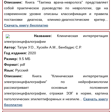
Описание:
Книга "Тактика врача-невролога" представляет
собой практическое руководство по неврологии, где на
современном уровне описаны классификация и правила
постановки диагноза, клинико-диагностические критер...
Скачать книгу бесплатно
Название:
Клиническая интерпретация
электроэнцефалографии
Автор:
Татум У.О., Хусейн А.М., Бенбадис С.Р.
Год издания:
2020
Размер:
9.5 МБ
Формат:
pdf
Язык:
Русский
Описание:
Книга "Клиническая интерпретация
электроэнцефалографии" по нейрофизиологии
рассматривает основные положения
электроэнцефалографии, отражая ЭЭГ в норме, картина
патологических эпилептиформных и неэпиле...
Скачать книгу
бесплатно