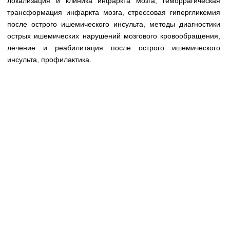
локализация и клиника инфаркта мозга, геморрагическая
Медицинская стандартизация
трансформация инфаркта мозга, стрессовая гипергликемия
Нормативы экстренной и неотложной помощи
после острого ишемического инсульта, методы диагностики
острых ишемических нарушений мозгового кровообращения,
Нормы лабораторных и инструментальных
лечение и реабилитация после острого ишемического
исследований
инсульта, профилактика.
Обратная связь
Добавить материал
FAQ