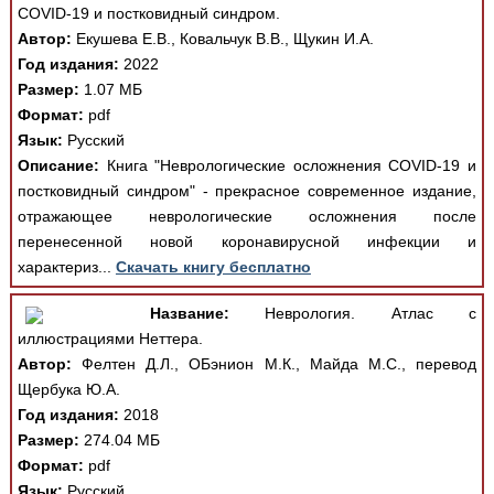
COVID-19 и постковидный синдром.
Автор:
Екушева Е.В., Ковальчук В.В., Щукин И.А.
Год издания:
2022
Размер:
1.07 МБ
Формат:
pdf
Язык:
Русский
Описание:
Книга "Неврологические осложнения COVID-19 и
постковидный синдром" - прекрасное современное издание,
отражающее неврологические осложнения после
перенесенной новой коронавирусной инфекции и
характериз...
Скачать книгу бесплатно
Название:
Неврология. Атлас с
иллюстрациями Неттера.
Автор:
Фелтен Д.Л., ОБэнион М.К., Майда М.С., перевод
Щербука Ю.А.
Год издания:
2018
Размер:
274.04 МБ
Формат:
pdf
Язык:
Русский