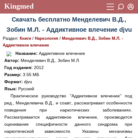
Kingmed
Вход
Скачать бесплатно Менделевич В.Д.,
Учебный материал
Логин (E-mail):
Зобин М.Л. - Аддиктивное влечение djvu
Видеогалерея
899
Раздел:
/
/
Книги
Наркология
Менделевич В.Д., Зобин М.Л. -
Пароль
Фотогалерея
Аддиктивное влечение
(1906)
Название:
Аддиктивное влечение
Истории болезней
1268
Автор:
Менделевич В.Д., Зобин М.Л.
Восстановить пароль
Год издания:
2012
Лекции и презентации
2474
Регистрация
Размер:
3.55 МБ
Вход
Аккредитационные тесты
Формат:
djvu
(6)
Язык:
Русский
Методические рекомендации
1050
Практическое руководство "Аддиктивное влечение" под
ред., Менделевича В.Д., и соавт., рассматривает особенности
Научно-популярное
поведения при наркотических заболеваниях.
Статьи
Рассматривается аддиктивное влечение, производится
оценивание специфичности данного синдрома при
Новости
(244)
наркотической зависимости. Указаны механизмы