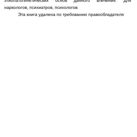
этиопатогенетических основ данного влечения. Для
Медицинская стандартизация
наркологов, психиатров, психологов.
Нормативы экстренной и неотложной помощи
Эта книга удалена по требованию правообладателя
Нормы лабораторных и инструментальных
исследований
Обратная связь
Добавить материал
FAQ