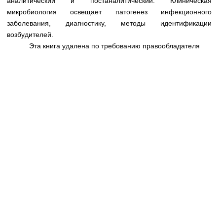
аналитический и постаналитический. Клиническая
Медицинская стандартизация
микробиология освещает патогенез инфекционного
Нормативы экстренной и неотложной помощи
заболевания, диагностику, методы идентификации
возбудителей.
Нормы лабораторных и инструментальных
Эта книга удалена по требованию правообладателя
исследований
Обратная связь
Добавить материал
FAQ