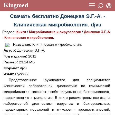
Kingmed
Вход
Скачать бесплатно Донецкая Э.Г.-А. -
Учебный материал
Логин (E-mail):
Клиническая микробиология. djvu
Видеогалерея
899
Раздел:
/
/
Книги
Микробиология и вирусология
Донецкая Э.Г.-А.
Пароль
Фотогалерея
- Клиническая микробиология.
(1906)
Название:
Клиническая микробиология.
Истории болезней
1268
Автор:
Донецкая Э.Г.-А.
Восстановить пароль
Год издания:
2011
Лекции и презентации
2474
Регистрация
Размер:
23.14 МБ
Вход
Аккредитационные тесты
Формат:
djvu
(6)
Язык:
Русский
Методические рекомендации
1050
Представленное руководство для специалистов
клинической лабораторной диагностики по клинической
Научно-популярное
микробиологии включает в себя вирусологию, бактериологию,
Статьи
паразитологию и микологию. В книге рассмотрены все этапы
лабораторной диагностики вирусных и бактериальных,
Новости
(244)
паразитарных поражений и микозов - преаналитический,