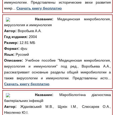
иммунологии. Представлены исторические вехи развития
микр...
Скачать книгу бесплатно
Название:
Медицинская микробиология,
вирусология и иммунология
Автор:
Воробьев А.А.
Год издания:
2004
Размер:
12.81 МБ
Формат:
djvu
Язык:
Русский
Описание:
Учебное пособие "Медицинская микробиология,
вирусология и иммунология" под ред., Воробьева А.А.,
рассматривает основные разделы общей микробиологии а
также вирусологии и иммунологии. Представлены исто...
Скачать книгу бесплатно
Название:
Мікробіологічна діагностика
бактеріальних інфекцій
Автор:
Жданівський М.В., Щукін І.М., Слюсарев О.А.,
Ніколенко Ю.І.