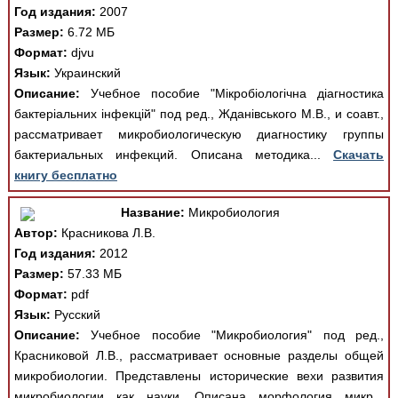
Год издания:
2007
Размер:
6.72 МБ
Формат:
djvu
Язык:
Украинский
Описание:
Учебное пособие "Мікробіологічна діагностика
бактеріальних інфекцій" под ред., Жданівського М.В., и соавт.,
рассматривает микробиологическую диагностику группы
бактериальных инфекций. Описана методика...
Скачать
книгу бесплатно
Название:
Микробиология
Автор:
Красникова Л.В.
Год издания:
2012
Размер:
57.33 МБ
Формат:
pdf
Язык:
Русский
Описание:
Учебное пособие "Микробиология" под ред.,
Красниковой Л.В., рассматривает основные разделы общей
микробиологии. Представлены исторические вехи развития
микробиологии как науки. Описана морфология микр...