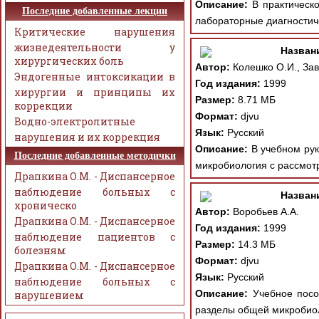
Описание:
В практическо
Последние добавленные лекции
лабораторные диагностиче
Критические нарушения
жизнедеятельности у
Назван
хирургических боль
Автор:
Колешко О.И., Зав
Эндогенные интоксикации в
Год издания:
1999
хирургии и принципы их
Размер:
8.71 МБ
коррекции
Формат:
djvu
Водно-электролитные
Язык:
Русский
нарушения и их коррекция
Описание:
В учебном рук
Последние добавленные методички
микробиология с рассмот
Драпкина О.М. - Диспансерное
наблюдение больных с
Назван
хроническо
Автор:
Воробьев А.А.
Драпкина О.М. - Диспансерное
Год издания:
1999
наблюдение пациентов с
Размер:
14.3 МБ
болезням
Формат:
djvu
Драпкина О.М. - Диспансерное
Язык:
Русский
наблюдение больных с
Описание:
Учебное пособ
нарушением
разделы общей микробиол