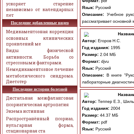
Формат:
pdf
ускоряет старение
Язык:
Русский
независимо от календарных
Описание:
Учебное руков
лет
рассматривает основной 
Последние добавленные видео
Медикаментозная коррекция
Назван
основных клинических
Автор:
Егоров Н.С.
проявлений ме
Год издания:
1995
Виды физической
Размер:
2.04 МБ
активности. Борьба со
Формат:
djvu
стрессовыми факторами.
Язык:
Русский
Немедикаментозное лечение
Описание:
В книге "Руко
метаболического синдрома.
Диетотер
лабораторные диагностич
Последние истории болезней
Назван
Дистальная межфаланговая
Автор:
Теппер Е.З., Шиль
псориатическая артропатия
Год издания:
2004
Экзема истинная
Размер:
44.37 МБ
Распространённый псориаз,
Формат:
pdf
вульгарная форма,
Язык:
Русский
стационарная ста