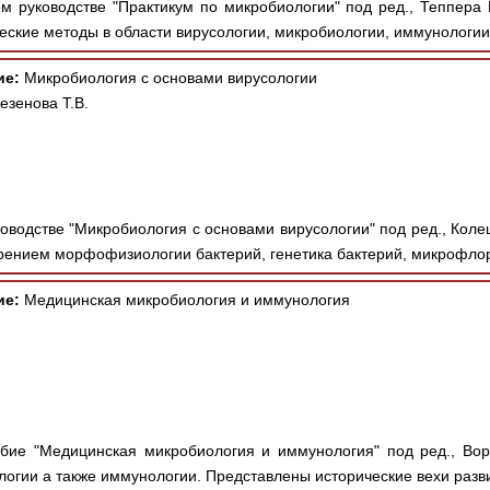
м руководстве "Практикум по микробиологии" под ред., Теппера 
ские методы в области вирусологии, микробиологии, иммунологии 
ие:
Микробиология с основами вирусологии
езенова Т.В.
оводстве "Микробиология с основами вирусологии" под ред., Колеш
рением морфофизиологии бактерий, генетика бактерий, микрофлор
ие:
Медицинская микробиология и иммунология
ие "Медицинская микробиология и иммунология" под ред., Вор
огии а также иммунологии. Представлены исторические вехи разви