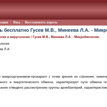
рация
Вход
Восстановить пароль
ь бесплатно Гусев М.В., Минеева Л.А. - Микр
/
гия и вирусология
Гусев М.В., Минеева Л.А. - Микробиология.
логия.
ва Л.А.
 микроорганизмов-прокариот с точки зрения их строения, химиче
вного и энергетического обмена, характеризует пути обмена 
мание отведено рассмотрению группы архебактерий, характеристи