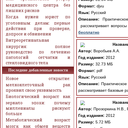
медицинского центра без
Формат:
djvu
лишних рисков
Язык:
Русский
Когда нужен юрист по
Описание:
Практическое
уголовным делам: первые
рассматривает вопросы 
действия при проверке,
бесплатно
допросе и обвинении
Витреоретинальная
Назван
хирургия: полное
Автор:
Воробьев А.А.
руководство по лечению
патологий сетчатки и
Год издания:
2012
стекловидного тела
Размер:
32.73 МБ
Последние добавленные новости
Формат:
pdf
Язык:
Русский
Новое открытие:
Описание:
Практическое 
мелкоклеточный рак
проявил свою уязвимость
рассматривает базовые р
Биологический возраст как
зеркало эпохи: почему
Назван
миллениалы рискуют
Автор:
Прозоркина Н.В., 
больше
Год издания:
2012
Метаболический возраст
Размер:
5.72 МБ
мозга: как обмен веществ