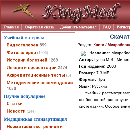
Главная
Обратная связь
Добавить материал
FAQ
Регист
Скачат
Учебный материал
Видеогалерея
Раздел:
/
899
Книги
Микробиоло
Фотогалерея
(1906)
Название:
Микробио
Автор:
Гусев М.В., Минее
Истории болезней
1268
Год издания:
2003
Лекции и презентации
2474
Размер:
7.3 МБ
Аккредитационные тесты
(6)
Формат:
djvu
Методические рекомендации
Язык:
Русский
1050
Учебник рассматривает
Научно-популярное
особенностей конструкти
Статьи
систематики. Особое вни
Новости
(244)
Медицинская стандартизация
Нормативы экстренной и