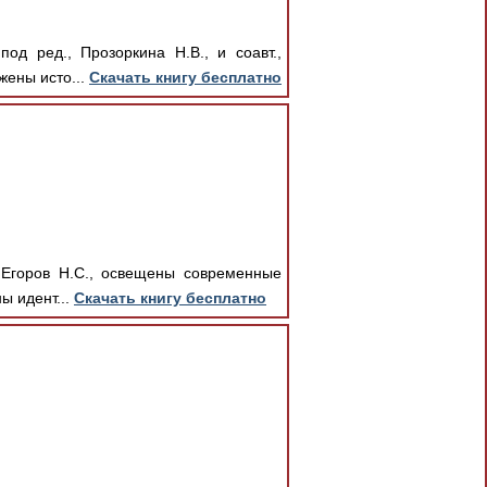
од ред., Прозоркина Н.В., и соавт.,
жены исто...
Скачать книгу бесплатно
, Егоров Н.С., освещены современные
ы идент...
Скачать книгу бесплатно