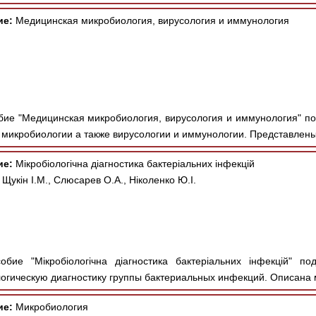
ие:
Медицинская микробиология, вирусология и иммунология
ие "Медицинская микробиология, вирусология и иммунология" под
микробиологии а также вирусологии и иммунологии. Представлены 
ие:
Мікробіологічна діагностика бактеріальних інфекцій
Щукін І.М., Слюсарев О.А., Ніколенко Ю.І.
ие "Мікробіологічна діагностика бактеріальних інфекцій" под
огическую диагностику группы бактериальных инфекций. Описана 
ие:
Микробиология