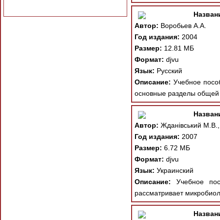
Назван
Автор:
Воробьев А.А.
Год издания:
2004
Размер:
12.81 МБ
Формат:
djvu
Язык:
Русский
Описание:
Учебное пособ
основные разделы общей 
Назван
Автор:
Жданівський М.В., 
Год издания:
2007
Размер:
6.72 МБ
Формат:
djvu
Язык:
Украинский
Описание:
Учебное пособ
рассматривает микробиол
Назван