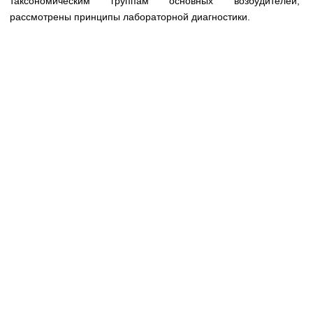
таксономическим группам основных возбудителей,
Медицинская стандартизация
рассмотрены принципы лабораторной диагностики.
Нормативы экстренной и неотложной помощи
Нормы лабораторных и инструментальных
исследований
Обратная связь
Добавить материал
FAQ