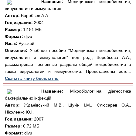
Название:
Медицинская микробиология,
вирусология и иммунология
Автор:
Воробьев А.А.
Год издания:
2004
Размер:
12.81 МБ
Формат:
djvu
Язык:
Русский
Описание:
Учебное пособие "Медицинская микробиология,
вирусология и иммунология" под ред., Воробьева А.А.,
рассматривает основные разделы общей микробиологии а
также вирусологии и иммунологии. Представлены исто...
Скачать книгу бесплатно
Название:
Мікробіологічна діагностика
бактеріальних інфекцій
Автор:
Жданівський М.В., Щукін І.М., Слюсарев О.А.,
Ніколенко Ю.І.
Год издания:
2007
Размер:
6.72 МБ
Формат:
djvu