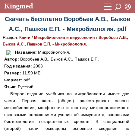
Kingmed
Вход
Скачать бесплатно Воробьев А.В., Быков
Учебный материал
Логин (E-mail):
А.С., Пашков Е.П. - Микробиология. pdf
Видеогалерея
899
Раздел:
/
/
Книги
Микробиология и вирусология
Воробьев А.В.,
Пароль
Фотогалерея
Быков А.С., Пашков Е.П. - Микробиология.
(1906)
Название:
Микробиология.
Истории болезней
1268
Автор:
Воробьев А.В., Быков А.С., Пашков Е.П.
Восстановить пароль
Год издания:
2003
Лекции и презентации
2474
Регистрация
Размер:
11.59 МБ
Вход
Аккредитационные тесты
Формат:
pdf
(6)
Язык:
Русский
Методические рекомендации
1050
Второе издание учебника по микробиологии имеет две
части. Первая часть (общая) рассматривает основы
Научно-популярное
микробиологии, морфологию и генетику микроорганизмов с
Статьи
основными положениями учения об иммунитете, вопросами
биотехнологии лекарственных средств. В специальной
Новости
(244)
(второй) части освещены основные сведения по