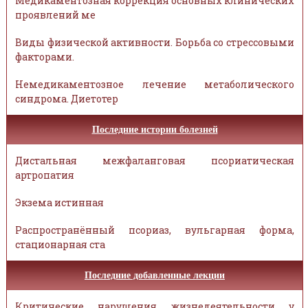
Медикаментозная коррекция основных клинических
проявлений ме
Виды физической активности. Борьба со стрессовыми
факторами.
Немедикаментозное лечение метаболического
синдрома. Диетотер
Последние истории болезней
Дистальная межфаланговая псориатическая
артропатия
Экзема истинная
Распространённый псориаз, вульгарная форма,
стационарная ста
Последние добавленные лекции
Критические нарушения жизнедеятельности у