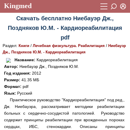
Kingmed
Вход
Скачать бесплатно Ниебауэр Дж.,
Учебный материал
Логин (E-mail):
Поздняков Ю.М. - Кардиореабилитация
Видеогалерея
899
pdf
Пароль
Фотогалерея
(1906)
Раздел:
/
/
Книги
Лечебная физкультура. Реабилитация
Ниебауэр
Дж., Поздняков Ю.М. - Кардиореабилитация
Истории болезней
1268
Восстановить пароль
Название:
Кардиореабилитация
Лекции и презентации
2474
Регистрация
Автор:
Ниебауэр Дж., Поздняков Ю.М.
Год издания:
2012
Вход
Аккредитационные тесты
(6)
Размер:
41.35 МБ
Формат:
pdf
Методические рекомендации
1050
Язык:
Русский
Научно-популярное
Практическое руководство "Кардиореабилитация" под ред.,
Дж. Ниебауэра, рассматривает методики реабилитации
Статьи
больных с сердечно-сосудистой патологией. Руководство
содержит принципы реабилитации при врожденных пороках
Новости
(244)
сердцах, ИБС, стенокардии. Описаны принципы