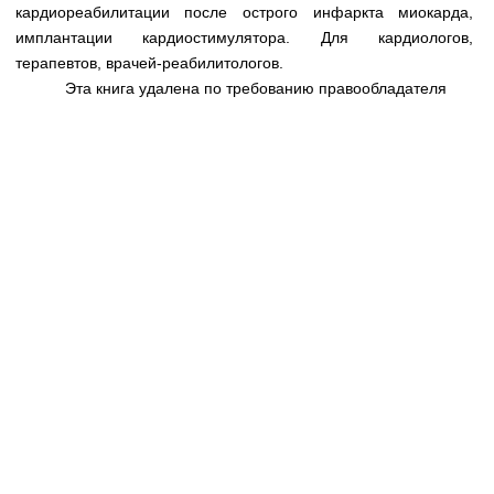
Медицинская стандартизация
кардиореабилитации после острого инфаркта миокарда,
имплантации кардиостимулятора. Для кардиологов,
Нормативы экстренной и неотложной помощи
терапевтов, врачей-реабилитологов.
Эта книга удалена по требованию правообладателя
Нормы лабораторных и инструментальных
исследований
Обратная связь
Добавить материал
FAQ