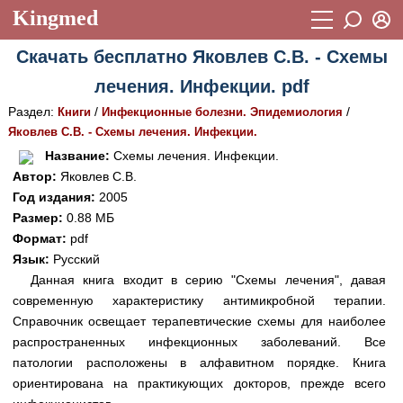
Kingmed
Вход
Скачать бесплатно Яковлев С.В. - Схемы
Учебный материал
Логин (E-mail):
лечения. Инфекции. pdf
Видеогалерея
899
Раздел:
/
/
Книги
Инфекционные болезни. Эпидемиология
Пароль
Фотогалерея
Яковлев С.В. - Схемы лечения. Инфекции.
(1906)
Название:
Схемы лечения. Инфекции.
Истории болезней
1268
Автор:
Яковлев С.В.
Восстановить пароль
Год издания:
2005
Лекции и презентации
2474
Регистрация
Размер:
0.88 МБ
Вход
Аккредитационные тесты
Формат:
pdf
(6)
Язык:
Русский
Методические рекомендации
1050
Данная книга входит в серию "Схемы лечения", давая
современную характеристику антимикробной терапии.
Научно-популярное
Справочник освещает терапевтические схемы для наиболее
Статьи
распространенных инфекционных заболеваний. Все
патологии расположены в алфавитном порядке. Книга
Новости
(244)
ориентирована на практикующих докторов, прежде всего