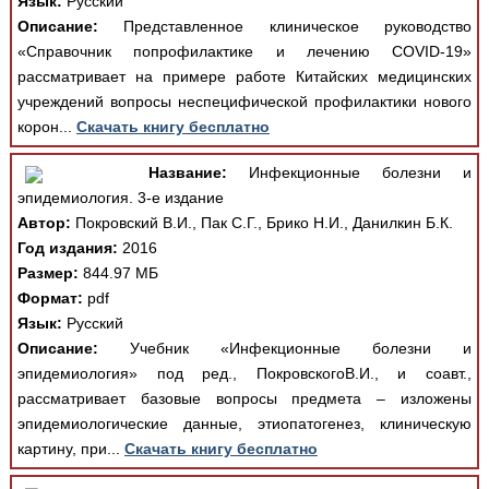
Язык:
Русский
Описание:
Представленное клиническое руководство
«Справочник попрофилактике и лечению COVID-19»
рассматривает на примере работе Китайских медицинских
учреждений вопросы неспецифической профилактики нового
корон...
Скачать книгу бесплатно
Название:
Инфекционные болезни и
эпидемиология. 3-е издание
Автор:
Покровский В.И., Пак С.Г., Брико Н.И., Данилкин Б.К.
Год издания:
2016
Размер:
844.97 МБ
Формат:
pdf
Язык:
Русский
Описание:
Учебник «Инфекционные болезни и
эпидемиология» под ред., ПокровскогоВ.И., и соавт.,
рассматривает базовые вопросы предмета – изложены
эпидемиологические данные, этиопатогенез, клиническую
картину, при...
Скачать книгу бесплатно