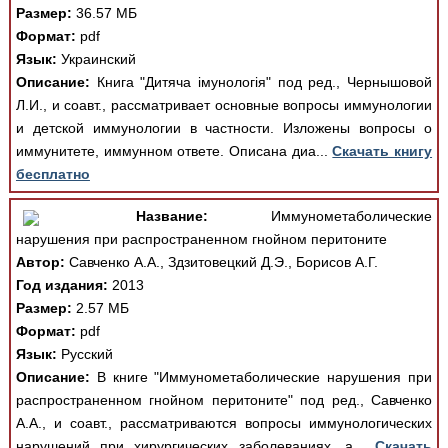
Размер:
36.57 МБ
Формат:
pdf
Язык:
Украинский
Описание:
Книга "Дитяча імунологія" под ред., Чернышовой
Л.И., и соавт., рассматривает основные вопросы иммунологии
и детской иммунологии в частности. Изложены вопросы о
иммунитете, иммунном ответе. Описана диа...
Скачать книгу
бесплатно
Название:
Иммунометаболические
нарушения при распространенном гнойном перитоните
Автор:
Савченко А.А., Здзитовецкий Д.Э., Борисов А.Г.
Год издания:
2013
Размер:
2.57 МБ
Формат:
pdf
Язык:
Русский
Описание:
В книге "Иммунометаболические нарушения при
распространенном гнойном перитоните" под ред., Савченко
А.А., и соавт., рассматриваются вопросы иммунологических
нарушений при хирургических заболеваниях, а...
Скачать