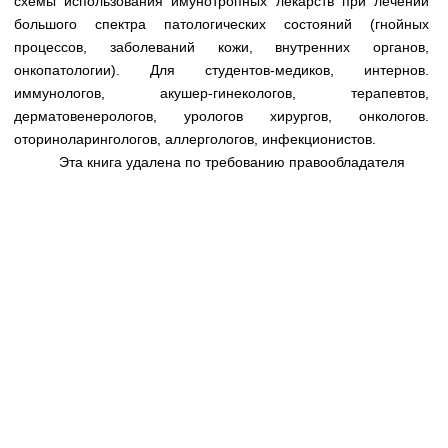
схемы использования имунотропных лекарств при лечении
Медицинская стандартизация
большого спектра патологических состояний (гнойных
Нормативы экстренной и неотложной помощи
процессов, заболеваний кожи, внутренних органов,
онкопатологии). Для студентов-медиков, интернов.
Нормы лабораторных и инструментальных
иммунологов, акушер-гинекологов, терапевтов,
исследований
дерматовенерологов, урологов хирургов, онкологов.
оториноларингологов, аллергологов, инфекционистов.
Обратная связь
Эта книга удалена по требованию правообладателя
Добавить материал
FAQ