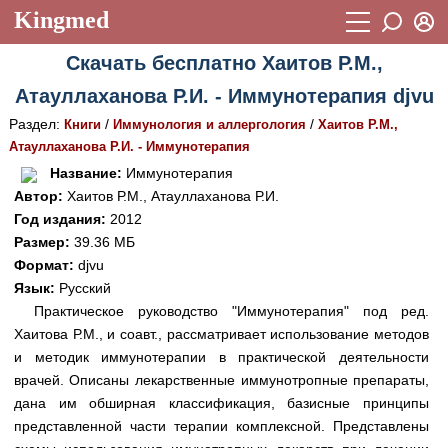
Kingmed
Вход
Скачать бесплатно Хаитов Р.М.,
Учебный материал
Логин (E-mail):
Атауллаханова Р.И. - Иммунотерапия djvu
Видеогалерея
899
Раздел:
/
/
Книги
Иммунология и аллергология
Хаитов Р.М.,
Пароль
Фотогалерея
Атауллаханова Р.И. - Иммунотерапия
(1906)
Название:
Иммунотерапия
Истории болезней
1268
Автор:
Хаитов Р.М., Атауллаханова Р.И.
Восстановить пароль
Год издания:
2012
Лекции и презентации
2474
Регистрация
Размер:
39.36 МБ
Вход
Аккредитационные тесты
Формат:
djvu
(6)
Язык:
Русский
Методические рекомендации
1050
Практическое руководство "Иммунотерапия" под ред.
Хаитова Р.М., и соавт., рассматривает использование методов
Научно-популярное
и методик иммунотерапии в практической деятельности
Статьи
врачей. Описаны лекарственные иммунотропные препараты,
дана им обширная классификация, базисные принципы
Новости
(244)
представленной части терапии комплексной. Представлены