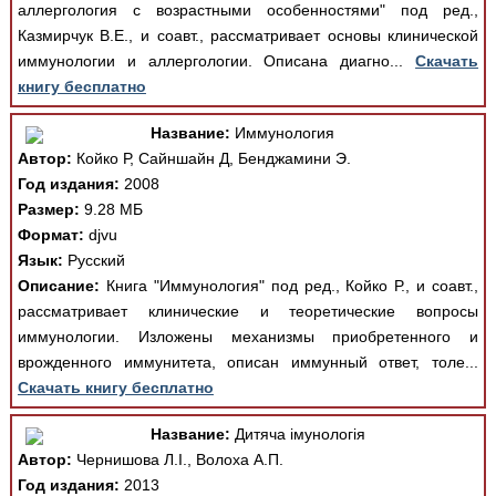
аллергология с возрастными особенностями" под ред.,
Казмирчук В.Е., и соавт., рассматривает основы клинической
иммунологии и аллергологии. Описана диагно...
Скачать
книгу бесплатно
Название:
Иммунология
Автор:
Койко Р, Сайншайн Д, Бенджамини Э.
Год издания:
2008
Размер:
9.28 МБ
Формат:
djvu
Язык:
Русский
Описание:
Книга "Иммунология" под ред., Койко Р., и соавт.,
рассматривает клинические и теоретические вопросы
иммунологии. Изложены механизмы приобретенного и
врожденного иммунитета, описан иммунный ответ, толе...
Скачать книгу бесплатно
Название:
Дитяча імунологія
Автор:
Чернишова Л.І., Волоха А.П.
Год издания:
2013