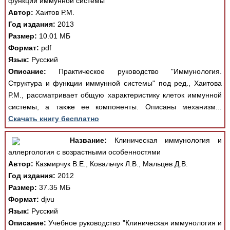
функции иммунной системы
Автор:
Хаитов Р.М.
Год издания:
2013
Размер:
10.01 МБ
Формат:
pdf
Язык:
Русский
Описание:
Практическое руководство "Иммунология.
Структура и функции иммунной системы" под ред., Хаитова
Р.М., рассматривает общую характеристику клеток иммунной
системы, а также ее компоненты. Описаны механизм...
Скачать книгу бесплатно
Название:
Клиническая иммунология и
аллергология с возрастными особенностями
Автор:
Казмирчук В.Е., Ковальчук Л.В., Мальцев Д.В.
Год издания:
2012
Размер:
37.35 МБ
Формат:
djvu
Язык:
Русский
Описание:
Учебное руководство "Клиническая иммунология и