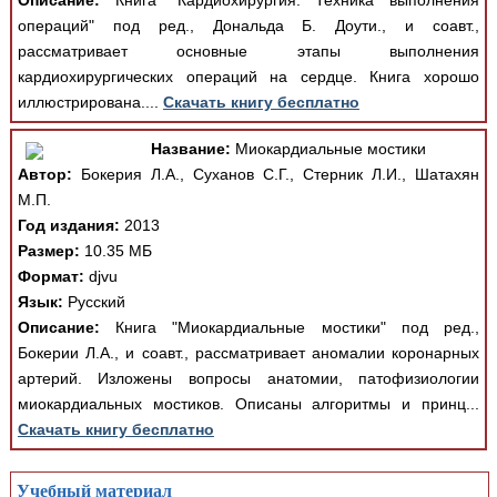
Описание:
Книга "Кардиохирургия. Техника выполнения
операций" под ред., Дональда Б. Доути., и соавт.,
рассматривает основные этапы выполнения
кардиохирургических операций на сердце. Книга хорошо
иллюстрирована....
Скачать книгу бесплатно
Название:
Миокардиальные мостики
Автор:
Бокерия Л.А., Суханов С.Г., Стерник Л.И., Шатахян
М.П.
Год издания:
2013
Размер:
10.35 МБ
Формат:
djvu
Язык:
Русский
Описание:
Книга "Миокардиальные мостики" под ред.,
Бокерии Л.А., и соавт., рассматривает аномалии коронарных
артерий. Изложены вопросы анатомии, патофизиологии
миокардиальных мостиков. Описаны алгоритмы и принц...
Скачать книгу бесплатно
Учебный материал