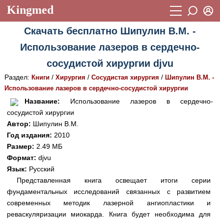
Kingmed
Вход
Скачать бесплатно Шипулин В.М. -
Учебный материал
Логин (E-mail):
Использование лазеров в сердечно-
Видеогалерея
899
сосудистой хирургии djvu
Пароль
Фотогалерея
(1906)
Раздел:
/
/
/
Книги
Хирургия
Сосудистая хирургия
Шипулин В.М. -
Использование лазеров в сердечно-сосудистой хирургии
Истории болезней
1268
Восстановить пароль
Название:
Использование лазеров в сердечно-
Лекции и презентации
2474
Регистрация
сосудистой хирургии
Автор:
Шипулин В.М.
Вход
Аккредитационные тесты
(6)
Год издания:
2010
Размер:
2.49 МБ
Методические рекомендации
1050
Формат:
djvu
Научно-популярное
Язык:
Русский
Представленная книга освещает итоги серии
Статьи
фундаментальных исследований связанных с развитием
современных методик лазерной ангиопластики и
Новости
(244)
реваскуляризации миокарда. Книга будет необходима для