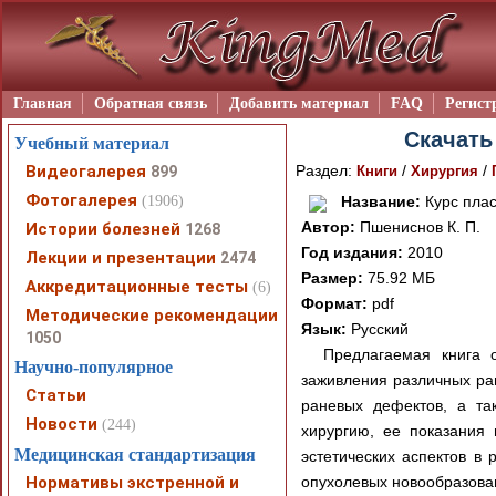
Главная
Обратная связь
Добавить материал
FAQ
Регист
Скачать
Учебный материал
Видеогалерея
Раздел:
/
/
899
Книги
Хирургия
Фотогалерея
(1906)
Название:
Курс плас
Автор:
Пшениснов К. П.
Истории болезней
1268
Год издания:
2010
Лекции и презентации
2474
Размер:
75.92 МБ
Аккредитационные тесты
(6)
Формат:
pdf
Методические рекомендации
Язык:
Русский
1050
Предлагаемая книга 
Научно-популярное
заживления различных ра
Статьи
раневых дефектов, а та
Новости
(244)
хирургию, ее показания 
Медицинская стандартизация
эстетических аспектов в 
Нормативы экстренной и
опухолевых новообразован