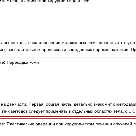
ие:
Атлас пластической хирургии лица и шеи
аны методы восстановления искаженных или полностью отсутст
ы, воспалительных процессов и врожденных пороков развития. Пр
ие:
Пересадка кожи
на две части. Первая, общая часть, детально знакомит с методам
з этих методов следует применять в отдельных областях тела, о...
С
ие:
Пластические операции при хирургическом лечении опухолей л