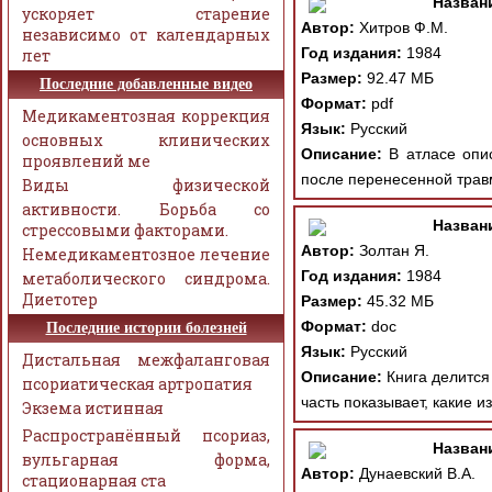
Назван
ускоряет старение
Автор:
Хитров Ф.М.
независимо от календарных
Год издания:
1984
лет
Размер:
92.47 МБ
Последние добавленные видео
Формат:
pdf
Медикаментозная коррекция
Язык:
Русский
основных клинических
Описание:
В атласе опис
проявлений ме
после перенесенной травм
Виды физической
активности. Борьба со
Назван
стрессовыми факторами.
Автор:
Золтан Я.
Немедикаментозное лечение
Год издания:
1984
метаболического синдрома.
Диетотер
Размер:
45.32 МБ
Формат:
doc
Последние истории болезней
Язык:
Русский
Дистальная межфаланговая
Описание:
Книга делится 
псориатическая артропатия
часть показывает, какие и
Экзема истинная
Распространённый псориаз,
Назван
вульгарная форма,
Автор:
Дунаевский В.А.
стационарная ста