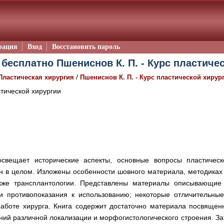
рация
Вход
Восстановить пароль
 бесплатно Пшениснов К. П. - Курс пластичес
/
Пластическая хирургия
Пшениснов К. П. - Курс пластической хирур
тической хирургии
освещает исторические аспекты, основные вопросы пластиче
н в целом. Изложены особенности шовного материала, методиках 
кже трансплантологии. Представлены материалы описывающие
и противопоказания к использованию; некоторые отличительны
работе хирурга. Книга содержит достаточно материала посвященн
ий различной локализации и морфогистологического строения. За