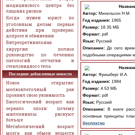
медицинского центра без
Назван
лишних рисков
Автор:
Михельсон Н.М.
Когда нужен юрист по
Год издания:
1965
уголовным делам: первые
Размер:
18.35 МБ
действия при проверке,
Формат:
pdf
допросе и обвинении
Язык:
Русский
Витреоретинальная
Описание:
До сего време
хирургия: полное
руководство по лечению
подобными операциями мо
патологий сетчатки и
стекловидного тела
Назван
Последние добавленные новости
Автор:
Фришберг И.А.
Год издания:
1984
Новое открытие:
Размер:
4.53 МБ
мелкоклеточный рак
проявил свою уязвимость
Формат:
pdf
Биологический возраст как
Язык:
Русский
зеркало эпохи: почему
Описание:
В книге расс
миллениалы рискуют
основные принципы план
больше
бесплатно
Метаболический возраст
мозга: как обмен веществ