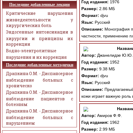
Год издания:
1976
Последние добавленные лекции
Размер:
2.86 МБ
Критические нарушения
Формат:
djvu
жизнедеятельности у
Язык:
Русский
хирургических боль
Описание:
Монография по
Эндогенные интоксикации в
частности, применению пл
хирургии и принципы их
коррекции
Назван
Водно-электролитные
Автор:
Джанелидзе Ю.Ю.
нарушения и их коррекция
Год издания:
1952
Последние добавленные методички
Размер:
9.38 МБ
Драпкина О.М. - Диспансерное
Формат:
djvu
наблюдение больных с
Язык:
Русский
хроническо
Описание:
Предлагаемый 
Драпкина О.М. - Диспансерное
кожи играет важную роль 
наблюдение пациентов с
болезням
Назван
Драпкина О.М. - Диспансерное
Автор:
Амиров Ф.Ф.
наблюдение больных с
Год издания:
1962
нарушением
Размер:
2.99 МБ