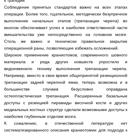
к трагедии.
Медицинская стандартизация
Соблюдение принятых стандартов важно на всех этапах
Нормативы экстренной и неотложной помощи
операции. Более того, тщательное, методически безупречное
выполнение начальных этапов (трепанации черепа) во
Нормы лабораторных и инструментальных
многом обеспечивает успех и наиболее ответственной части
исследований
вмешательства уже непосредственно на головном мозге.
Столь же важно и технически правильное закрытие
Обратная связь
операционной раны, позволяющее избежать осложнений.
Добавить материал
FAQ
Широкое применение краниотомов, современного шовного
материала и ряда других новшеств упростило и
видоизменило технику выполнения трепанации черепа.
Например, вместо в свое время общепринятой резекционной
трепанации задней черепной ямки, теперь возможна и в
большинстве случаев безусловно оправдана
остеопластическая трепанация. Расширенные базальные
доступы с резекцией пирамиды височной кости и других
медиальных костных структур сделали возможными доступы к
наиболее глубинным отделам мозга.
К сожалению, в отечественной литературе нет
систематизированного описания краниотомии для подхода к