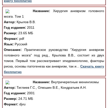
книгу бесплатно
Название:
Хирургия аневризм головного
мозга. Том 1
Автор:
Крылов В.В.
Год издания:
2011
Размер:
23.65 МБ
Формат:
pdf
Язык:
Русский
Описание:
Практическое руководство "Хирургия аневризм
головного мозга" под ред., Крылова В.В., состоит из двух
томов. Первый том рассматривает эпидемиологию, факторы
риска, основы патогенеза как аневризм, так и...
Скачать книгу
бесплатно
Название:
Внутричерепные менингиомы
Автор:
Тиглиев Г.С., Олюшин В.Е., Кондратьев А.Н.
Год издания:
2001
Размер:
24.71 МБ
Формат:
djvu