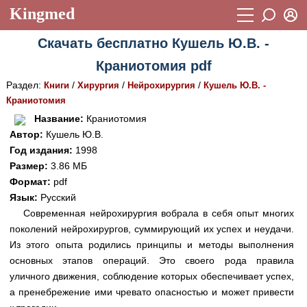
Kingmed
Вход
Скачать бесплатно Кушель Ю.В. -
Учебный материал
Логин (E-mail):
Краниотомия pdf
Видеогалерея
899
Раздел:
/
/
/
Книги
Хирургия
Нейрохирургия
Кушель Ю.В. -
Пароль
Фотогалерея
Краниотомия
(1906)
Название:
Краниотомия
Истории болезней
1268
Автор:
Кушель Ю.В.
Восстановить пароль
Год издания:
1998
Лекции и презентации
2474
Регистрация
Размер:
3.86 МБ
Вход
Аккредитационные тесты
Формат:
pdf
(6)
Язык:
Русский
Методические рекомендации
1050
Современная нейрохирургия вобрала в себя опыт многих
поколений нейрохирургов, суммирующий их успех и неудачи.
Научно-популярное
Из этого опыта родились принципы и методы выполнения
Статьи
основных этапов операций. Это своего рода правила
уличного движения, соблюдение которых обеспечивает успех,
Новости
(244)
а пренебрежение ими чревато опасностью и может привести