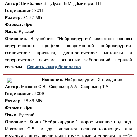
Автор:
Цимбалюк В.І.,Лузан Б.М., Дмитерко І.П.
Год издания:
2011
Размер:
21.27 МБ
Формат:
djvu
Язык:
Русский
Описание:
В учебнике "Нейрохирургия" изложены основы
хирургического профиля современной нейрохирургии:
клинические признаки, диагностические методики и
хирургическое лечение основных заболеваний нервной
системы...
Скачать книгу бесплатно
Название:
Нейрохирургия. 2-е издание
Автор:
Можаев С.В., Скоромец А.А., Скоромец Т.А.
Год издания:
2009
Размер:
28.89 МБ
Формат:
djvu
Язык:
Русский
Описание:
Книга "Нейрохирургия" второе издание под ред.
Можаева С.В., и др., является основопологающей для
изучения данной дисциплины студентами и содержит в себе