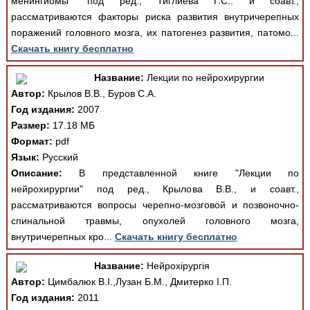
менингиомы" под ред., Тиглиева Г.С.. и соавт.,
рассматриваются факторы риска развития внутричерепных
поражений головного мозга, их патогенез развития, патомо...
Скачать книгу бесплатно
Название:
Лекции по нейрохирургии
Автор:
Крылов В.В., Буров С.А.
Год издания:
2007
Размер:
17.18 МБ
Формат:
pdf
Язык:
Русский
Описание:
В представленной книге "Лекции по
нейрохирургии" под ред., Крылова В.В., и соавт.,
рассматриваются вопросы черепно-мозговой и позвоночно-
спинальной травмы, опухолей головного мозга,
внутричерепных кро...
Скачать книгу бесплатно
Название:
Нейрохірургія
Автор:
Цимбалюк В.І.,Лузан Б.М., Дмитерко І.П.
Год издания:
2011