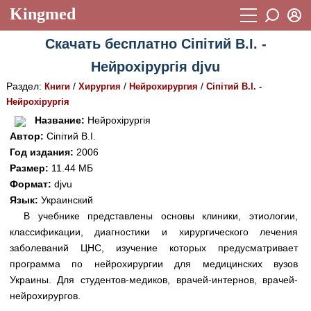
Kingmed
Вход
Скачать бесплатно Сіпітий В.І. -
Учебный материал
Логин (E-mail):
Нейрохірургія djvu
Видеогалерея
899
Раздел:
/
/
/
Книги
Хирургия
Нейрохирургия
Сіпітий В.І. -
Пароль
Фотогалерея
Нейрохірургія
(1906)
Название:
Нейрохірургія
Истории болезней
1268
Автор:
Сіпітий В.І.
Восстановить пароль
Год издания:
2006
Лекции и презентации
2474
Регистрация
Размер:
11.44 МБ
Вход
Аккредитационные тесты
Формат:
djvu
(6)
Язык:
Украинский
Методические рекомендации
1050
В учебнике представлены основы клиники, этиологии,
классификации, диагностики и хирургического лечения
Научно-популярное
заболеваний ЦНС, изучение которых предусматривает
Статьи
программа по нейрохирургии для медицинских вузов
Украины. Для студентов-медиков, врачей-интернов, врачей-
Новости
(244)
нейрохирургов.