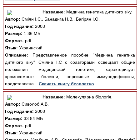
Название:
Медична генетика дитячого віку.
Автор:
Сміян І.С., Банадига Н.В., Багірян І.О.
Год издания:
2003
Размер:
1.36 МБ
Формат:
pdf
Язык:
Украинский
Описание:
Представленное пособие "Медична генетика
дитячого віку" Сміяна І.С с соавторами освещает общие
положения медицинской генетики, характеризует
хромосомные болезни, первичные иммунодефициты,
представлена...
Скачать книгу бесплатно
Название:
Молекулярна біологія.
Автор:
Сиволоб А.В.
Год издания:
2008
Размер:
33.84 МБ
Формат:
pdf
Язык:
Украинский