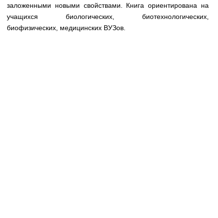
Медицинская стандартизация
заложенными новыми свойствами. Книга ориентирована на
учащихся биологических, биотехнологических,
Нормативы экстренной и неотложной помощи
биофизических, медицинских ВУЗов.
Нормы лабораторных и инструментальных
исследований
Обратная связь
Добавить материал
FAQ