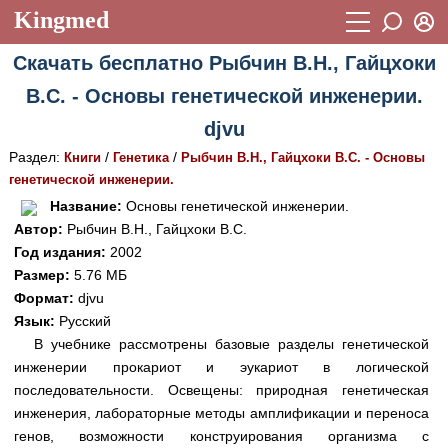
Kingmed
Вход
Скачать бесплатно Рыбчин В.Н., Гайцхоки
Учебный материал
Логин (E-mail):
В.С. - Основы генетической инженерии.
Видеогалерея
899
djvu
Пароль
Фотогалерея
(1906)
Раздел:
/
/
Книги
Генетика
Рыбчин В.Н., Гайцхоки В.С. - Основы
генетической инженерии.
Истории болезней
1268
Восстановить пароль
Название:
Основы генетической инженерии.
Лекции и презентации
2474
Регистрация
Автор:
Рыбчин В.Н., Гайцхоки В.С.
Год издания:
2002
Вход
Аккредитационные тесты
(6)
Размер:
5.76 МБ
Формат:
djvu
Методические рекомендации
1050
Язык:
Русский
Научно-популярное
В учебнике рассмотрены базовые разделы генетической
инженерии прокариот и эукариот в логической
Статьи
последовательности. Освещены: природная генетическая
инженерия, лабораторные методы амплификации и переноса
Новости
(244)
генов, возможности конструирования организма с