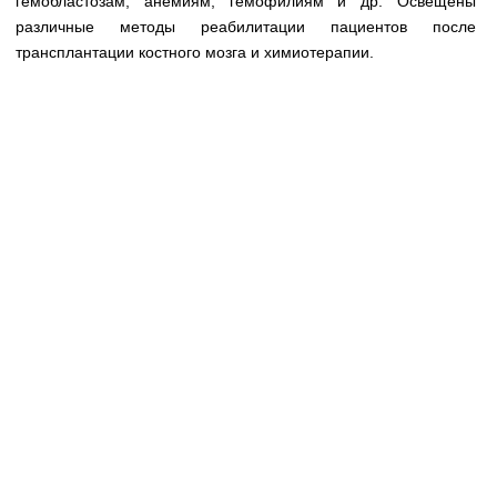
гемобластозам, анемиям, гемофилиям и др. Освещены
Медицинская стандартизация
различные методы реабилитации пациентов после
Нормативы экстренной и неотложной помощи
трансплантации костного мозга и химиотерапии.
Нормы лабораторных и инструментальных
исследований
Обратная связь
Добавить материал
FAQ