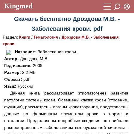
Kingmed
Вход
Скачать бесплатно Дроздова М.В. -
Учебный материал
Логин (E-mail):
Заболевания крови. pdf
Видеогалерея
899
Раздел:
/
/
Книги
Гематология
Дроздова М.В. - Заболевания
Пароль
Фотогалерея
крови.
(1906)
Название:
Заболевания крови.
Истории болезней
1268
Автор:
Дроздова М.В.
Восстановить пароль
Год издания:
2009
Лекции и презентации
2474
Регистрация
Размер:
2.2 МБ
Вход
Аккредитационные тесты
Формат:
pdf
(6)
Язык:
Русский
Методические рекомендации
1050
Данная книга рассматривает этиопатогенез развития
патологии системы крови. Освещены клетки крови (строение,
Научно-популярное
функции), рассмотрены органы кроветворения, представлены
Статьи
данные по форменным элементам крови в норме и
патологии. Представлены подробные сведения по наиболее
Новости
(244)
распространенным заболеваниям вышеуказанной системы -