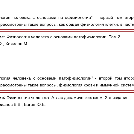
огия человека с основами патофизиологии" - первый том втор
 рассмотрены такие вопросы, как общая физиология клетки, в частн
ие:
Физиология человека с основами патофизиологии. Том 2.
Ф., Хекманн М.
огия человека с основами патофизиологии" - второй том втор
 рассмотрены такие вопросы, физиология крови и иммунной систем
ие:
Физиология человека. Атлас динамических схем. 2-е издание
рианов В.В., Вагин Ю.Е.