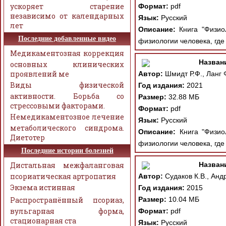
ускоряет старение
Формат:
pdf
независимо от календарных
Язык:
Русский
лет
Описание:
Книга "Физиол
Последние добавленные видео
физиологии человека, где
Медикаментозная коррекция
Назван
основных клинических
проявлений ме
Автор:
Шмидт Р.Ф., Ланг 
Виды физической
Год издания:
2021
активности. Борьба со
Размер:
32.88 МБ
стрессовыми факторами.
Формат:
pdf
Немедикаментозное лечение
Язык:
Русский
метаболического синдрома.
Описание:
Книга "Физиол
Диетотер
физиологии человека, где
Последние истории болезней
Дистальная межфаланговая
Назван
псориатическая артропатия
Автор:
Судаков К.В., Анд
Экзема истинная
Год издания:
2015
Распространённый псориаз,
Размер:
10.04 МБ
вульгарная форма,
Формат:
pdf
стационарная ста
Язык:
Русский