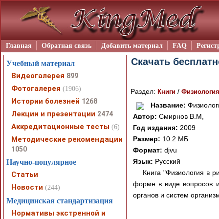
Главная
Обратная связь
Добавить материал
FAQ
Регист
Скачать бесплатн
Учебный материал
Видеогалерея
899
Фотогалерея
(1906)
Раздел:
/
Книги
Физиологи
Истории болезней
1268
Название:
Физиологи
Лекции и презентации
2474
Автор:
Смирнов В.М,
Аккредитационные тесты
(6)
Год издания:
2009
Методические рекомендации
Размер:
10.2 МБ
1050
Формат:
djvu
Язык:
Русский
Научно-популярное
Книга "Физиология в ри
Статьи
форме в виде вопросов и
Новости
(244)
органов и систем организ
Медицинская стандартизация
Нормативы экстренной и