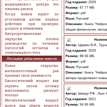
Год издания:
2020
медицинского центра без
Размер:
67.77 МБ
лишних рисков
Формат:
pdf
Когда нужен юрист по
Язык:
Русский
уголовным делам: первые
действия при проверке,
Описание:
Книга "Нейроф
допросе и обвинении
общая физиология, метод
Витреоретинальная
хирургия: полное
Назван
руководство по лечению
Автор:
Циркин В.И., Трухи
патологий сетчатки и
Год издания:
2020
стекловидного тела
Размер:
88.56 МБ
Последние добавленные новости
Формат:
pdf
Новое открытие:
Язык:
Русский
мелкоклеточный рак
Описание:
Книга "Нейроф
проявил свою уязвимость
авторы продолжают освещ
Биологический возраст как
зеркало эпохи: почему
Назван
миллениалы рискуют
Автор:
Шмидт Р.Ф., Ланг 
больше
Год издания:
2021
Метаболический возраст
Размер:
54.95 МБ
мозга: как обмен веществ