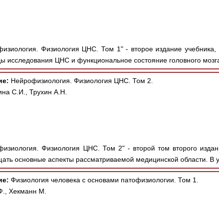
изиология. Физиология ЦНС. Том 1" - второе издание учебника,
ы исследования ЦНС и функциональное состояние головного мозга,
ие:
Нейрофизиология. Физиология ЦНС. Том 2.
на С.И., Трухин А.Н.
изиология. Физиология ЦНС. Том 2" - второй том второго издан
ать основные аспекты рассматриваемой медицинской области. В у
ие:
Физиология человека с основами патофизиологии. Том 1.
Ф., Хекманн М.