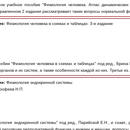
е учебное пособие "Физиология человека. Атлас динамических 
равленном 2 издании рассматривает такие вопросы нормальной фи
ие:
Физиология человека в схемах и таблицах. 3-е издание
обии "Физиология человека в схемах и таблицах" под ред., Брина
ганов и их систем, а также особенности каждой из них. Третье из.
ие:
Физиология эндокринной системы
Ерофеев Н.П.
ология эндокринной системы" под ред., Парийской Е.Н., и соавт.
 регуляции репродуктивной функции у мужчин и женщин, вопросы 