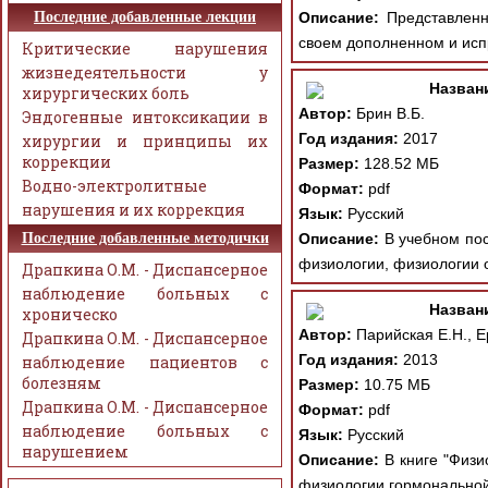
Последние добавленные лекции
Описание:
Представленно
своем дополненном и исп
Критические нарушения
жизнедеятельности у
Назван
хирургических боль
Автор:
Брин В.Б.
Эндогенные интоксикации в
Год издания:
2017
хирургии и принципы их
коррекции
Размер:
128.52 МБ
Водно-электролитные
Формат:
pdf
нарушения и их коррекция
Язык:
Русский
Последние добавленные методички
Описание:
В учебном пос
физиологии, физиологии ор
Драпкина О.М. - Диспансерное
наблюдение больных с
Назван
хроническо
Автор:
Парийская Е.Н., 
Драпкина О.М. - Диспансерное
Год издания:
2013
наблюдение пациентов с
болезням
Размер:
10.75 МБ
Драпкина О.М. - Диспансерное
Формат:
pdf
наблюдение больных с
Язык:
Русский
нарушением
Описание:
В книге "Физи
физиологии гормональной