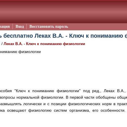
рация
Вход
Восстановить пароль
ь бесплатно Леках В.А. - Ключ к пониманию 
/
я
Леках В.А. - Ключ к пониманию физиологии
ониманию физиологии
собия "Ключ к пониманию физиологии" под ред., Леках В.А.,
вопросы нормальной физиологии. В первой части обобщены общи
размышлять логически и с позиции физиологических норм в прак
ка освещают физиологию систем организма, его особенности. 