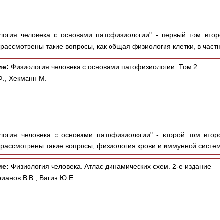
огия человека с основами патофизиологии" - первый том втор
 рассмотрены такие вопросы, как общая физиология клетки, в частн
ие:
Физиология человека с основами патофизиологии. Том 2.
Ф., Хекманн М.
огия человека с основами патофизиологии" - второй том втор
 рассмотрены такие вопросы, физиология крови и иммунной систем
ие:
Физиология человека. Атлас динамических схем. 2-е издание
рианов В.В., Вагин Ю.Е.