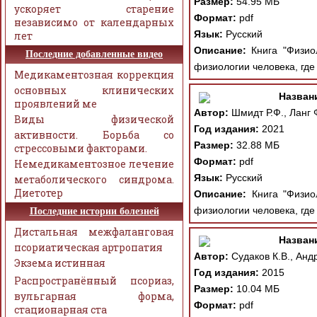
Размер:
54.95 МБ
ускоряет старение
Формат:
pdf
независимо от календарных
Язык:
Русский
лет
Описание:
Книга "Физиол
Последние добавленные видео
физиологии человека, где
Медикаментозная коррекция
основных клинических
Назван
проявлений ме
Автор:
Шмидт Р.Ф., Ланг 
Виды физической
Год издания:
2021
активности. Борьба со
Размер:
32.88 МБ
стрессовыми факторами.
Формат:
pdf
Немедикаментозное лечение
Язык:
Русский
метаболического синдрома.
Диетотер
Описание:
Книга "Физиол
физиологии человека, где
Последние истории болезней
Дистальная межфаланговая
Назван
псориатическая артропатия
Автор:
Судаков К.В., Анд
Экзема истинная
Год издания:
2015
Распространённый псориаз,
Размер:
10.04 МБ
вульгарная форма,
Формат:
pdf
стационарная ста