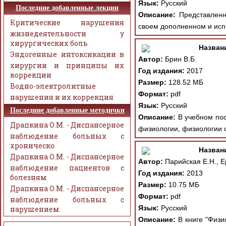
Язык:
Русский
Последние добавленные лекции
Описание:
Представленно
Критические нарушения
своем дополненном и исп
жизнедеятельности у
хирургических боль
Назван
Эндогенные интоксикации в
Автор:
Брин В.Б.
хирургии и принципы их
Год издания:
2017
коррекции
Размер:
128.52 МБ
Водно-электролитные
Формат:
pdf
нарушения и их коррекция
Язык:
Русский
Последние добавленные методички
Описание:
В учебном пос
Драпкина О.М. - Диспансерное
физиологии, физиологии ор
наблюдение больных с
хроническо
Назван
Драпкина О.М. - Диспансерное
Автор:
Парийская Е.Н., 
наблюдение пациентов с
Год издания:
2013
болезням
Размер:
10.75 МБ
Драпкина О.М. - Диспансерное
Формат:
pdf
наблюдение больных с
Язык:
Русский
нарушением
Описание:
В книге "Физи