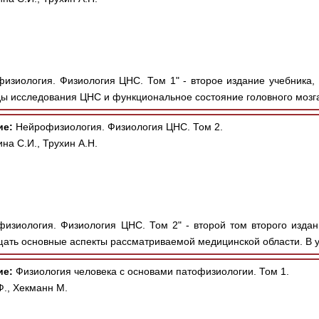
изиология. Физиология ЦНС. Том 1" - второе издание учебника,
ы исследования ЦНС и функциональное состояние головного мозга,
ие:
Нейрофизиология. Физиология ЦНС. Том 2.
на С.И., Трухин А.Н.
изиология. Физиология ЦНС. Том 2" - второй том второго издан
ать основные аспекты рассматриваемой медицинской области. В у
ие:
Физиология человека с основами патофизиологии. Том 1.
Ф., Хекманн М.