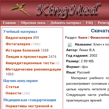
Главная
Обратная связь
Добавить материал
FAQ
Регист
Скачат
Учебный материал
Видеогалерея
Раздел:
/
899
Книги
Физиологи
Фотогалерея
(1906)
Название:
Ключ к п
Автор:
Леках В.А.
Истории болезней
1268
Год издания:
2002
Лекции и презентации
2474
Размер:
2.99 МБ
Аккредитационные тесты
(6)
Формат:
djvu
Методические рекомендации
Язык:
Русский
1050
Материал учебного по
Научно-популярное
рассматривает основные 
Статьи
целью научить читателя 
Новости
(244)
Следующие части учебни
Медицинская стандартизация
практикующих врачей.
Нормативы экстренной и