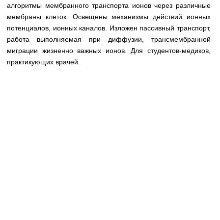
Медицинская стандартизация
алгоритмы мембранного транспорта ионов через различные
мембраны клеток. Освещены механизмы действий ионных
Нормативы экстренной и неотложной помощи
потенциалов, ионных каналов. Изложен пассивный транспорт,
работа выполняемая при диффузии, трансмембранной
Нормы лабораторных и инструментальных
миграции жизненно важных ионов. Для студентов-медиков,
исследований
практикующих врачей.
Обратная связь
Добавить материал
FAQ