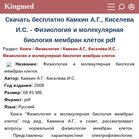
Kingmed
Вход
Скачать бесплатно Камкин А.Г., Киселева
Учебный материал
Логин (E-mail):
И.С. - Физиология и молекулярная
Видеогалерея
899
биология мембран клеток pdf
Пароль
Фотогалерея
(1906)
Раздел:
/
/
Книги
Физиология
Камкин А.Г., Киселева И.С. -
Физиология и молекулярная биология мембран клеток
Истории болезней
1268
Восстановить пароль
Название:
Физиология и молекулярная биология
Лекции и презентации
2474
Регистрация
мембран клеток
Автор:
Камкин А.Г., Киселева И.С.
Вход
Аккредитационные тесты
(6)
Год издания:
2008
Размер:
68.81 МБ
Методические рекомендации
1050
Формат:
pdf
Научно-популярное
Язык:
Русский
Книга "Физиология и молекулярная биология мембран
Статьи
клеток" под ред., Камкина А.Г., и соавт., рассматривает
вопросы нормальной физиологии мембран клеток.
Новости
(244)
Представлены характеристики электрофизиологии,