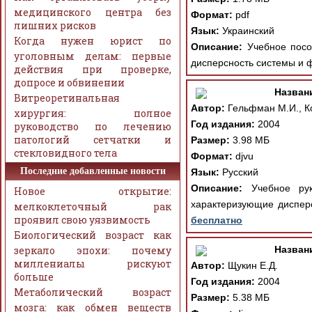
медицинского центра без
Формат:
pdf
лишних рисков
Язык:
Украинский
Когда нужен юрист по
Описание:
Учебное пособ
уголовным делам: первые
дисперсность системы и 
действия при проверке,
допросе и обвинении
Назван
Витреоретинальная
Автор:
Гельфман М.И., Ко
хирургия: полное
Год издания:
2004
руководство по лечению
патологий сетчатки и
Размер:
3.98 МБ
стекловидного тела
Формат:
djvu
Последние добавленные новости
Язык:
Русский
Описание:
Учебное руко
Новое открытие:
характеризующие дисперс
мелкоклеточный рак
проявил свою уязвимость
бесплатно
Биологический возраст как
зеркало эпохи: почему
Назван
миллениалы рискуют
Автор:
Щукин Е.Д.
больше
Год издания:
2004
Метаболический возраст
Размер:
5.38 МБ
мозга: как обмен веществ