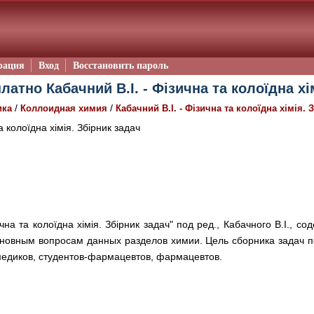
рация
Вход
Восстановить пароль
латно Кабачний В.І. - Фізична та колоїдна хі
/
/
ика
Коллоидная химия
Кабачний В.І. - Фізична та колоїдна хімія. 
 колоїдна хімія. Збірник задач
на та колоїдна хімія. Збірник задач" под ред., Кабачного В.І., с
новным вопросам данных разделов химии. Цель сборника задач по
медиков, студентов-фармацевтов, фармацевтов.