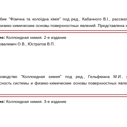
ие "Фізична та колоїдна хімія" под ред., Кабачного В.І., расс
физико-химические основы поверхностных явлений. Представлена х
ие:
Коллоидная химия. 2-е издание
валевич О.В., Юстратов В.П.
водство "Коллоидная химия" под ред., Гельфмана М.И., и
ность системы и физико-химические основы поверхностных явле
ие:
Коллоидная химия. 3-е издание