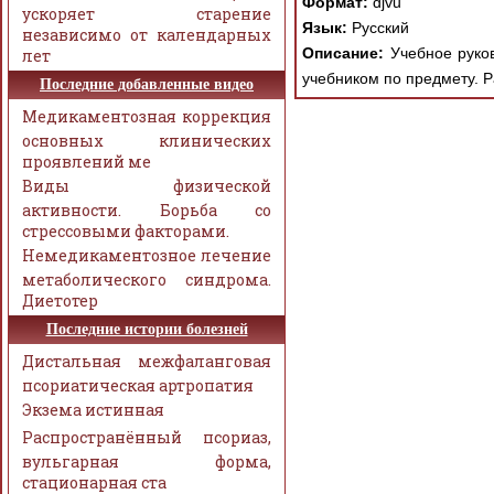
Формат:
djvu
ускоряет старение
Язык:
Русский
независимо от календарных
Описание:
Учебное руков
лет
учебником по предмету. 
Последние добавленные видео
Медикаментозная коррекция
основных клинических
проявлений ме
Виды физической
активности. Борьба со
стрессовыми факторами.
Немедикаментозное лечение
метаболического синдрома.
Диетотер
Последние истории болезней
Дистальная межфаланговая
псориатическая артропатия
Экзема истинная
Распространённый псориаз,
вульгарная форма,
стационарная ста