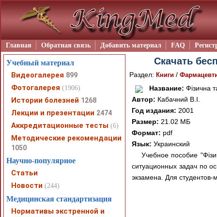
Главная
Обратная связь
Добавить материал
FAQ
Регист
Скачать бесп
Учебный материал
Видеогалерея
Раздел:
/
899
Книги
Фармацевт
Фотогалерея
(1906)
Название:
Фізична та
Автор:
Кабачний В.І.
Истории болезней
1268
Год издания:
2001
Лекции и презентации
2474
Размер:
21.02 МБ
Аккредитационные тесты
(6)
Формат:
pdf
Методические рекомендации
Язык:
Украинский
1050
Учебное пособие "Фізич
Научно-популярное
ситуационных задач по ос
Статьи
экзамена. Для студентов-
Новости
(244)
Медицинская стандартизация
Нормативы экстренной и