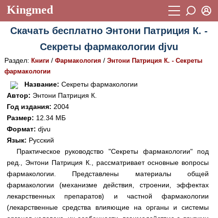
Kingmed
Вход
Скачать бесплатно Энтони Патриция К. -
Учебный материал
Логин (E-mail):
Секреты фармакологии djvu
Видеогалерея
899
Раздел:
/
/
Книги
Фармакология
Энтони Патриция К. - Секреты
Пароль
Фотогалерея
фармакологии
(1906)
Название:
Секреты фармакологии
Истории болезней
1268
Автор:
Энтони Патриция К.
Восстановить пароль
Год издания:
2004
Лекции и презентации
2474
Регистрация
Размер:
12.34 МБ
Вход
Аккредитационные тесты
Формат:
djvu
(6)
Язык:
Русский
Методические рекомендации
1050
Практическое руководство "Секреты фармакологии" под
ред., Энтони Патриция К., рассматривает основные вопросы
Научно-популярное
фармакологии. Представлены материалы общей
Статьи
фармакологии (механизме действия, строении, эффектах
лекарственных препаратов) и частной фармакологии
Новости
(244)
(лекарственные средства влияющие на органы и системы