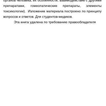
органов человека, их особенности, взаимодействие с другими
Медицинская стандартизация
препаратами, гомеопатические препараты, элементы
Нормативы экстренной и неотложной помощи
токсикологии). Изложение материала построено по принципу
вопросов и ответов. Для студентов-медиков.
Нормы лабораторных и инструментальных
Эта книга удалена по требованию правообладателя
исследований
Обратная связь
Добавить материал
FAQ