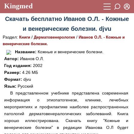
Kingmed
Вход
Скачать бесплатно Иванов О.Л. - Кожные
Учебный материал
Логин (E-mail):
и венерические болезни. djvu
Видеогалерея
899
Раздел:
/
/
Книги
Дерматовенерология
Иванов О.Л. - Кожные и
Пароль
Фотогалерея
венерические болезни.
(1906)
Название:
Кожные и венерические болезни.
Истории болезней
1268
Автор:
Иванов О.Л.
Восстановить пароль
Год издания:
2002
Лекции и презентации
2474
Регистрация
Размер:
4.26 МБ
Вход
Аккредитационные тесты
Формат:
djvu
(6)
Язык:
Русский
Методические рекомендации
1050
В представленном учебнике представлена современная
информация о этиопатогенезе, клинике, лечебных
Научно-популярное
мероприятиях и профилактике наиболее распространенных
Статьи
патологий дерматовенералогических заболеваний. Книга
хорошо иллюстрирована. Скачать книгу "Кожные и
Новости
(244)
венерические болезни" в редакции Иванова О.Л будет