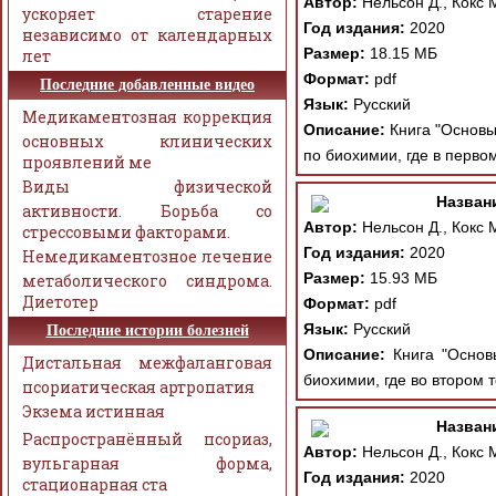
Автор:
Нельсон Д., Кокс М
ускоряет старение
Год издания:
2020
независимо от календарных
Размер:
18.15 МБ
лет
Формат:
pdf
Последние добавленные видео
Язык:
Русский
Медикаментозная коррекция
Описание:
Книга "Основы
основных клинических
по биохимии, где в перво
проявлений ме
Виды физической
Назван
активности. Борьба со
Автор:
Нельсон Д., Кокс М
стрессовыми факторами.
Год издания:
2020
Немедикаментозное лечение
Размер:
15.93 МБ
метаболического синдрома.
Диетотер
Формат:
pdf
Язык:
Русский
Последние истории болезней
Описание:
Книга "Основ
Дистальная межфаланговая
биохимии, где во втором 
псориатическая артропатия
Экзема истинная
Назван
Распространённый псориаз,
Автор:
Нельсон Д., Кокс М
вульгарная форма,
Год издания:
2020
стационарная ста