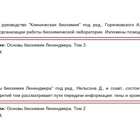
руководство "Клиническая биохимия" под ред., Горячковского А
 организации работы биохимической лаборатории. Изложены позици
ие:
Основы биохимии Ленинджера. Том 3
М.
 биохимии Ленинджера" под ред., Нельсона Д., и соавт., состои
Третий том рассматривает пути передачи информации: гены и хром
ие:
Основы биохимии Ленинджера. Том 2
М.