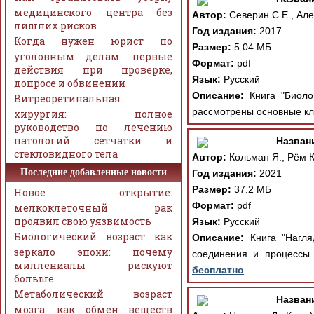
медицинского центра без
Автор:
Северин С.Е., Але
лишних рисков
Год издания:
2017
Когда нужен юрист по
Размер:
5.04 МБ
уголовным делам: первые
Формат:
pdf
действия при проверке,
Язык:
Русский
допросе и обвинении
Описание:
Книга "Биолог
Витреоретинальная
рассмотрены основные кл
хирургия: полное
руководство по лечению
патологий сетчатки и
Назван
стекловидного тела
Автор:
Кольман Я., Рём К.
Последние добавленные новости
Год издания:
2021
Размер:
37.2 МБ
Новое открытие:
Формат:
pdf
мелкоклеточный рак
проявил свою уязвимость
Язык:
Русский
Биологический возраст как
Описание:
Книга "Нагля
зеркало эпохи: почему
соединения и процессы 
миллениалы рискуют
бесплатно
больше
Метаболический возраст
Назван
мозга: как обмен веществ