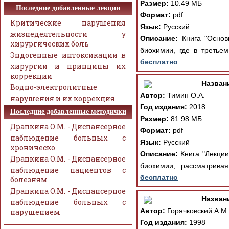
Размер:
10.49 МБ
Последние добавленные лекции
Формат:
pdf
Критические нарушения
Язык:
Русский
жизнедеятельности у
Описание:
Книга "Основ
хирургических боль
биохимии, где в третье
Эндогенные интоксикации в
бесплатно
хирургии и принципы их
коррекции
Назван
Водно-электролитные
Автор:
Тимин О.А.
нарушения и их коррекция
Год издания:
2018
Последние добавленные методички
Размер:
81.98 МБ
Драпкина О.М. - Диспансерное
Формат:
pdf
наблюдение больных с
Язык:
Русский
хроническо
Описание:
Книга "Лекци
Драпкина О.М. - Диспансерное
биохимии, рассматривая
наблюдение пациентов с
бесплатно
болезням
Драпкина О.М. - Диспансерное
Назван
наблюдение больных с
Автор:
Горячковский А.М.
нарушением
Год издания:
1998