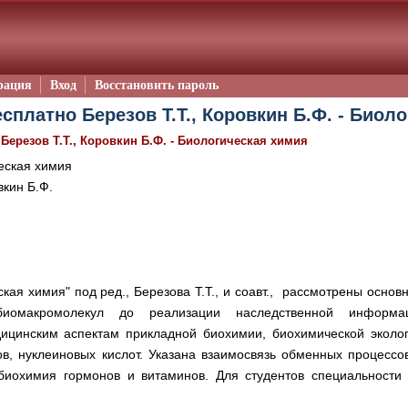
рация
Вход
Восстановить пароль
сплатно Березов Т.Т., Коровкин Б.Ф. - Биол
/
Березов Т.Т., Коровкин Б.Ф. - Биологическая химия
еская химия
вкин Б.Ф.
ская химия" под ред., Березова Т.Т., и соавт., рассмотрены осно
иомакромолекул до реализации наследственной информ
ицинским аспектам прикладной биохимии, биохимической эколо
ов, нуклеиновых кислот. Указана взаимосвязь обменных процессо
биохимия гормонов и витаминов. Для студентов специальности