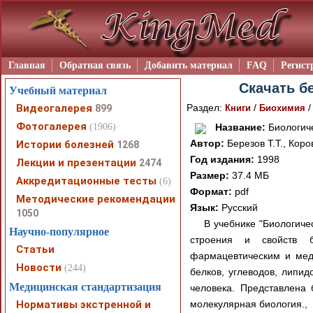
Главная
Обратная связь
Добавить материал
FAQ
Регист
Скачать бе
Учебный материал
Видеогалерея
Раздел:
/
899
Книги
Биохимия
Фотогалерея
(1906)
Название:
Биологич
Автор:
Березов Т.Т., Коро
Истории болезней
1268
Год издания:
1998
Лекции и презентации
2474
Размер:
37.4 МБ
Аккредитационные тесты
(6)
Формат:
pdf
Методические рекомендации
Язык:
Русский
1050
В учебнике "Биологиче
Научно-популярное
строения и свойств б
Статьи
фармацевтическим и мед
Новости
(244)
белков, углеводов, липид
Медицинская стандартизация
человека. Представлена 
Нормативы экстренной и
молекулярная биология.,