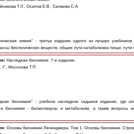
йникова Т.Л., Осипов Е.В., Силаева С.А.
ическая химия" - третье издание одного из лучших учебников
ассы биологических веществ, общие пути катаболизма пищи, пути 
ие:
Наглядная биохимия. 7-е издание.
-Г., Мосолова Т.П.
дная биохимия" - учебное наглядное седьмое издание, где о
в биохимии - биомолекулы и метаболизм, а также вопросы мо
ие:
Основы биохимии Ленинджера. Том 1. Основы биохимии. Строен