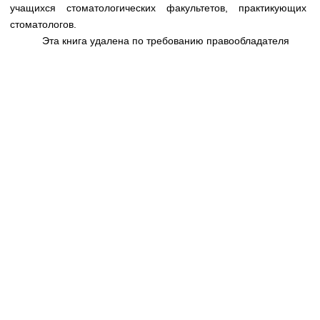
Медицинская стандартизация
учащихся стоматологических факультетов, практикующих
стоматологов.
Нормативы экстренной и неотложной помощи
Эта книга удалена по требованию правообладателя
Нормы лабораторных и инструментальных
исследований
Обратная связь
Добавить материал
FAQ