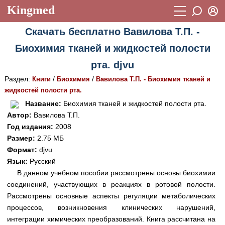
Kingmed
Вход
Скачать бесплатно Вавилова Т.П. -
Учебный материал
Логин (E-mail):
Биохимия тканей и жидкостей полости
Видеогалерея
899
рта. djvu
Пароль
Фотогалерея
(1906)
Раздел:
/
/
Книги
Биохимия
Вавилова Т.П. - Биохимия тканей и
жидкостей полости рта.
Истории болезней
1268
Восстановить пароль
Название:
Биохимия тканей и жидкостей полости рта.
Лекции и презентации
2474
Регистрация
Автор:
Вавилова Т.П.
Год издания:
2008
Вход
Аккредитационные тесты
(6)
Размер:
2.75 МБ
Формат:
djvu
Методические рекомендации
1050
Язык:
Русский
Научно-популярное
В данном учебном пособии рассмотрены основы биохимии
соединений, участвующих в реакциях в ротовой полости.
Статьи
Рассмотрены основные аспекты регуляции метаболических
процессов, возникновения клинических нарушений,
Новости
(244)
интеграции химических преобразований. Книга рассчитана на