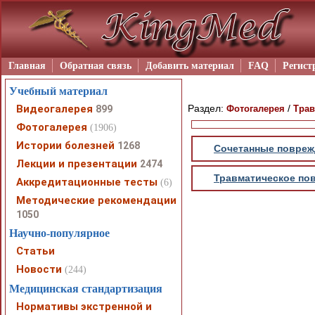
Главная
Обратная связь
Добавить материал
FAQ
Регист
Учебный материал
Видеогалерея
Раздел:
/
899
Фотогалерея
Трав
Фотогалерея
(1906)
Истории болезней
1268
Сочетанные повреж
Лекции и презентации
2474
Травматическое по
Аккредитационные тесты
(6)
Методические рекомендации
1050
Научно-популярное
Статьи
Новости
(244)
Медицинская стандартизация
Нормативы экстренной и