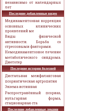
независимо от календарных
лет
Последние добавленные видео
Медикаментозная коррекция
основных клинических
проявлений ме
Виды физической
активности. Борьба со
стрессовыми факторами.
Немедикаментозное лечение
метаболического синдрома.
Диетотер
Последние истории болезней
Дистальная межфаланговая
псориатическая артропатия
Экзема истинная
Распространённый псориаз,
вульгарная форма,
стационарная ста
Последние добавленные лекции