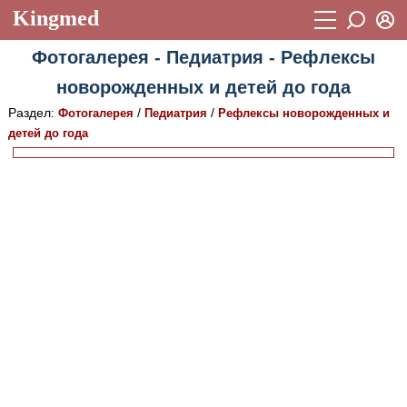
Kingmed
Вход
Фотогалерея - Педиатрия - Рефлексы
Учебный материал
Логин (E-mail):
новорожденных и детей до года
Видеогалерея
899
Раздел:
/
/
Фотогалерея
Педиатрия
Рефлексы новорожденных и
Пароль
Фотогалерея
детей до года
(1906)
Истории болезней
1268
Восстановить пароль
Лекции и презентации
2474
Регистрация
Вход
Аккредитационные тесты
(6)
Методические рекомендации
1050
Научно-популярное
Статьи
Новости
(244)