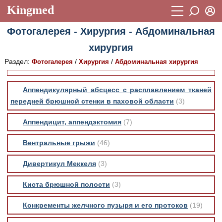
Kingmed
Вход
Фотогалерея - Хирургия - Абдоминальная
Учебный материал
Логин (E-mail):
хирургия
Видеогалерея
899
Раздел:
/
/
Фотогалерея
Хирургия
Абдоминальная хирургия
Пароль
Фотогалерея
(1906)
Аппендикулярный абсцесс с расплавлением тканей
Истории болезней
1268
передней брюшной стенки в паховой области
(3)
Восстановить пароль
Лекции и презентации
2474
Регистрация
Аппендицит, аппендэктомия
(7)
Вход
Аккредитационные тесты
(6)
Вентральные грыжи
(46)
Методические рекомендации
1050
Дивертикул Меккеля
(3)
Научно-популярное
Киста брюшной полости
(3)
Статьи
Конкременты желчного пузыря и его протоков
(19)
Новости
(244)