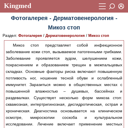
Kingmed
Вход
Фотогалерея - Дерматовенерология -
Учебный материал
Логин (E-mail):
Микоз стоп
Видеогалерея
899
Раздел:
/
/
Фотогалерея
Дерматовенерология
Микоз стоп
Пароль
Фотогалерея
(1906)
Микоз стоп представляет собой инфекционное
заболевание кожи стоп, вызываемое патогенными грибками.
Истории болезней
1268
Заболевание проявляется зудом, шелушением кожи,
Восстановить пароль
Лекции и презентации
2474
Регистрация
покраснением и образованием трещин в межпальцевых
складках. Основные факторы риска включают повышенную
Вход
Аккредитационные тесты
(6)
потливость ног, ношение тесной обуви и ослабленный
иммунитет. Заразиться можно в общественных местах с
Методические рекомендации
1050
повышенной влажностью – душевых, бассейнах и
Научно-популярное
раздевалках. Существует несколько форм микоза стоп:
сквамозная, интертригинозная, дисгидротическая, острая и
Статьи
хроническая. Диагностика основывается на клиническом
осмотре, микроскопии соскоба и культуральном
Новости
(244)
исследовании. Лечение включает применение местных