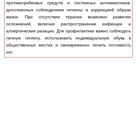
Медицинская стандартизация
противогрибковых средств и системных антимикотиков,
дополненных соблюдением гигиены и коррекцией образа
Нормативы экстренной и неотложной помощи
жизни. При отсутствии терапии возможно развитие
осложнений, включая распространение инфекции и
Нормы лабораторных и инструментальных
аллергические реакции. Для профилактики важно соблюдать
исследований
личную гигиену, использовать индивидуальную обувь в
Обратная связь
общественных местах и своевременно лечить потливость
Добавить материал
ног.
FAQ