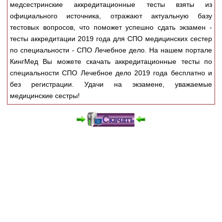
Медицинская стандартизация
медсестринские аккредитационные тесты взяты из
официального источника, отражают актуальную базу
Нормативы экстренной и неотложной помощи
тестовых вопросов, что поможет успешно сдать экзамен -
тесты аккредитации 2019 года для СПО медицинских сестер
Нормы лабораторных и инструментальных
по специальности - СПО Лечебное дело. На нашем портале
исследований
КингМед Вы можете скачать аккредитационные тесты по
Обратная связь
специальности СПО Лечебное дело 2019 года бесплатно и
Добавить материал
без регистрации. Удачи на экзамене, уважаемые
FAQ
медицинские сестры!