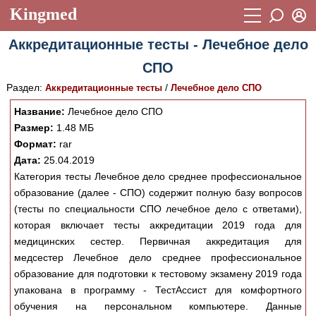
Kingmed
Вход
Аккредитационные тесты - Лечебное дело
Учебный материал
Логин (E-mail):
СПО
Видеогалерея
899
Раздел:
/
Аккредитационные тесты
Лечебное дело СПО
Пароль
Фотогалерея
(1906)
Название:
Лечебное дело СПО
Размер:
1.48 МБ
Истории болезней
1268
Формат:
rar
Восстановить пароль
Лекции и презентации
2474
Регистрация
Дата:
25.04.2019
Категория тесты Лечебное дело среднее профессиональное
Вход
Аккредитационные тесты
(6)
образование (далее - СПО) содержит полную базу вопросов
(тесты по специальности СПО лечебное дело с ответами),
Методические рекомендации
1050
которая включает тесты аккредитации 2019 года для
Научно-популярное
медицинских сестер. Первичная аккредитация для
медсестер Лечебное дело среднее профессиональное
Статьи
образование для подготовки к тестовому экзамену 2019 года
упакована в программу - ТестАссист для комфортного
Новости
(244)
обучения на персональном компьютере. Данные