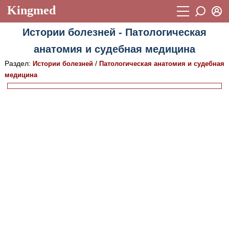
Kingmed
Вход
Истории болезней - Патологическая
Учебный материал
Логин (E-mail):
анатомия и судебная медицина
Видеогалерея
899
Раздел:
/
Истории болезней
Патологическая анатомия и судебная
Пароль
Фотогалерея
медицина
(1906)
Истории болезней
1268
Восстановить пароль
Лекции и презентации
2474
Регистрация
Вход
Аккредитационные тесты
(6)
Методические рекомендации
1050
Научно-популярное
Статьи
Новости
(244)