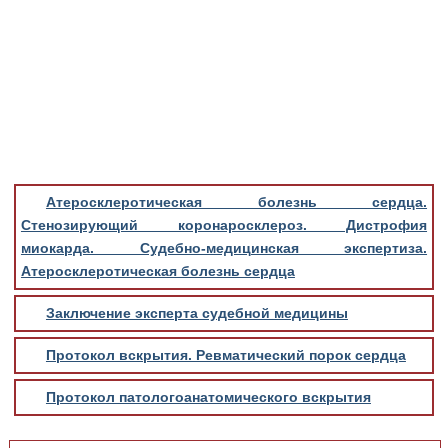
Медицинская стандартизация
Нормативы экстренной и неотложной помощи
Нормы лабораторных и инструментальных
исследований
Обратная связь
Добавить материал
FAQ
Атеросклеротическая болезнь сердца.
Стенозирующий коронаросклероз. Дистрофия
миокарда. Судебно-медицинская экспертиза.
Атеросклеротическая болезнь сердца
Заключение эксперта судебной медицины
Протокол вскрытия. Ревматический порок сердца
Протокол патологоанатомического вскрытия