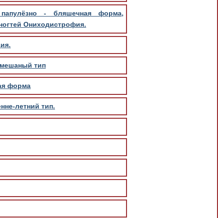
папулёзно - бляшечная форма,
 ногтей Ониходистрофия.
ия.
смешаный тип
ая форма
нне-летний тип.