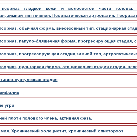
й псориаз гладкой кожи и волосистой части головы, 
я, зимний тип течения. Псориатическая артропатия. Псориаз
сориаз, обычная форма, внесезонный тип, стационарная стад
псориаз, папуло-бляшечная форма, прогресирующая стадия, 
сориаз, прогрессирующая стадия,зимний тип, артропатическ
сориаз, вульгарная форма, стационарная стадия стадия, весе
тивно-пустулезная стадия
 сифилис
е угри.
ей плоти полового члена, активная фаза.
мия. Хронический холецистит, хронический описторхоз