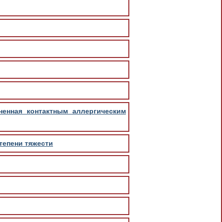
ненная контактным аллергическим
тепени тяжести