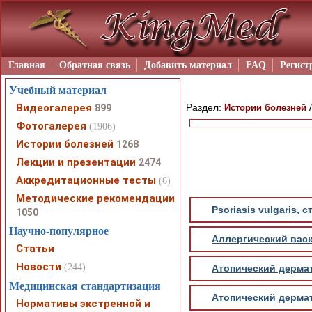
Главная
Обратная связь
Добавить материал
FAQ
Регист
Учебный материал
Видеогалерея
Раздел:
899
Истории болезней
Фотогалерея
(1906)
Истории болезней
1268
Лекции и презентации
2474
Аккредитационные тесты
(6)
Методические рекомендации
Psoriasis vulgaris,
1050
Научно-популярное
Аллергический васк
Статьи
Новости
(244)
Атопический дермати
Медицинская стандартизация
Атопический дермат
Нормативы экстренной и