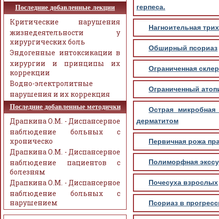
герпеса.
Последние добавленные лекции
Критические нарушения
Нагноительная трих
жизнедеятельности у
хирургических боль
Обширный псориаз
Эндогенные интоксикации в
хирургии и принципы их
Ограниченная скле
коррекции
Водно-электролитные
Ограниченный атоп
нарушения и их коррекция
Последние добавленные методички
Острая микробная 
Драпкина О.М. - Диспансерное
дерматитом
наблюдение больных с
хроническо
Первичная рожа пра
Драпкина О.М. - Диспансерное
наблюдение пациентов с
Полиморфная экссу
болезням
Драпкина О.М. - Диспансерное
Почесуха взрослых
наблюдение больных с
нарушением
Псориаз в прогрес