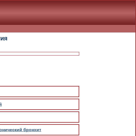
гия
й
ронический бронхит