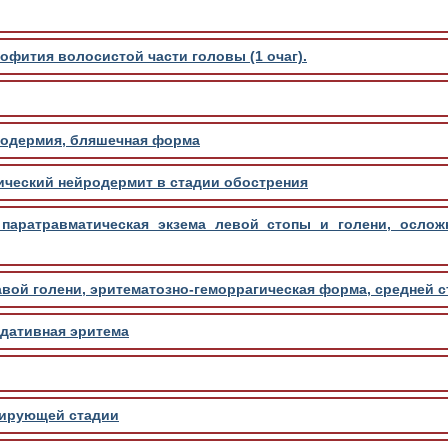
офития волосистой части головы (1 очаг).
родермия, бляшечная форма
ический нейродермит в стадии обострения
паратравматическая экзема левой стопы и голени, ослож
вой голени, эритематозно-геморрагическая форма, средней с
дативная эритема
сирующей стадии