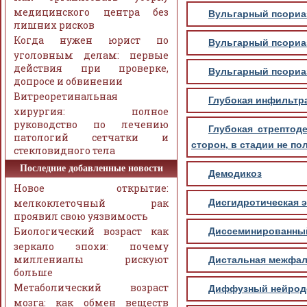
медицинского центра без
Вульгарный псориаз
лишних рисков
Когда нужен юрист по
Вульгарный псориаз
уголовным делам: первые
действия при проверке,
Вульгарный псориа
допросе и обвинении
Витреоретинальная
Глубокая инфильтр
хирургия: полное
руководство по лечению
Глубокая стрептод
патологий сетчатки и
сторон, в стадии не по
стекловидного тела
Последние добавленные новости
Демодикоз
Новое открытие:
мелкоклеточный рак
Дисгидротическая э
проявил свою уязвимость
Биологический возраст как
Диссеминированный 
зеркало эпохи: почему
миллениалы рискуют
Дистальная межфал
больше
Метаболический возраст
Диффузный нейрод
мозга: как обмен веществ