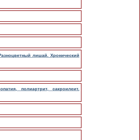
 Разноцветный лишай. Хронический
опатия, полиартрит, сакроилеит.