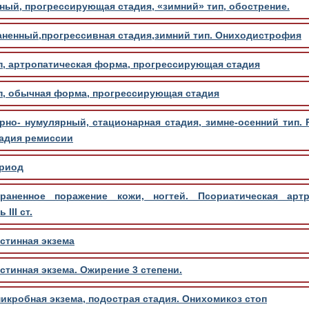
ый, прогрессирующая стадия, «зимний» тип, обострение.
аненный,прогрессивная стадия,зимний тип. Ониходистрофия
п, артропатическая форма, прогрессирующая стадия
п, обычная форма, прогрессирующая стадия
рно- нумулярный, стационарная стадия, зимне-осенний тип.
тадия ремиссии
ериод
раненное поражение кожи, ногтей. Псориатическая артр
III ст.
стинная экзема
стинная экзема. Ожирение 3 степени.
икробная экзема, подострая стадия. Онихомикоз стоп