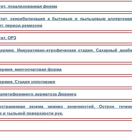
тит, локализованная форма
тит, сенсибилизация к бытовым и пыльцевым аллергенам
т, период ремиссии
ит. ОРЗ
ермия. Индуративно-атрофическая стадия. Сахарный диабет
ермия. многоочаговая форма
ермия. Стадия уплотнения
ерпетиформного дерматоза Дюринга
остраненная экзема нижних конечностей. Острое течен
в и тыльной поверхности рук.