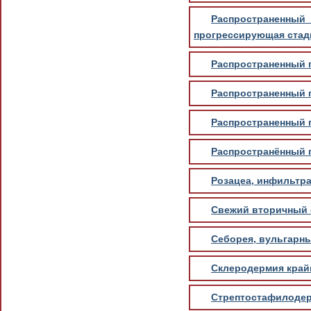
Распространенны
прогрессирующая стади
Распространенный п
Распространенный 
Распространенный п
Распространённый п
Розацеа, инфильтра
Свежий вторичный
Себорея, вульгарны
Склеродермия крайн
Стрептостафилодер