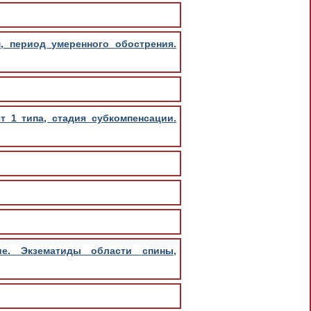
, период умеренного обострения.
 1 типа, стадия субкомпенсации.
ие. Экзематиды области спины,