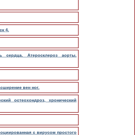
ск 4.
ь сердца. Атеросклероз аорты.
сширение вен ног.
еский остеохондроз, хронический
социированная с вирусом простого