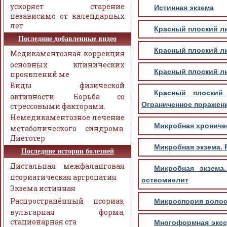
ускоряет старение
Истинная экзема
независимо от календарных
лет
Красный плоский л
Последние добавленные видео
Красный плоский лиш
Медикаментозная коррекция
основных клинических
Красный плоский ли
проявлений ме
Виды физической
Красный плоский 
активности. Борьба со
Ограниченное поражени
стрессовыми факторами.
Немедикаментозное лечение
Микробная хроническ
метаболического синдрома.
Диетотер
Микробная экзема. 
Последние истории болезней
Дистальная межфаланговая
Микробная экзема.
псориатическая артропатия
остеомиелит
Экзема истинная
Распространённый псориаз,
Микроспория волос
вульгарная форма,
стационарная ста
Многоформная эксс