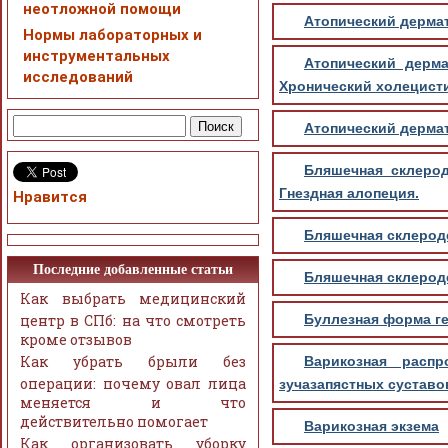
неотложной помощи
Атопический дерма
Нормы лабораторных и
инструментальных
Атопический дерма
исследований
Хронический холецисти
Атопический дермат
Бляшечная склерод
Гнездная алопеция.
Нравится
Бляшечная склерод
Последние добавленные статьи
Бляшечная склерод
Как выбрать медицинский
центр в СПб: на что смотреть
Буллезная форма г
кроме отзывов
Как убрать брыли без
Варикозная распр
операции: почему овал лица
зучазапястных суставо
меняется и что
действительно помогает
Варикозная экзема
Как организовать уборку