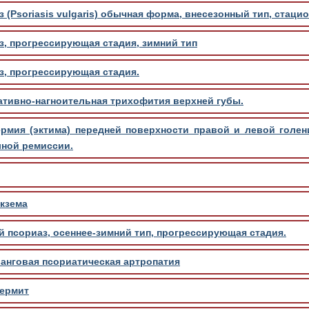
 (Psoriasis vulgaris) обычная форма, внесезонный тип, стацио
, прогрессирующая стадия, зимний тип
з, прогрессирующая стадия.
ативно-нагноительная трихофития верхней губы.
ермия (эктима) передней поверхности правой и левой голен
лной ремиссии.
кзема
псориаз, осеннее-зимний тип, прогрессирующая стадия.
анговая псориатическая артропатия
ермит