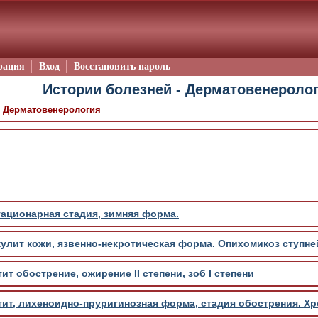
рация
Вход
Восстановить пароль
Истории болезней - Дерматовенероло
/
Дерматовенерология
 стационарная стадия, зимняя форма.
улит кожи, язвенно-некротическая форма. Опихомикоз ступне
т обострение, ожирение II степени, зоб I степени
ит, лихеноидно-пруригинозная форма, стадия обострения. Х