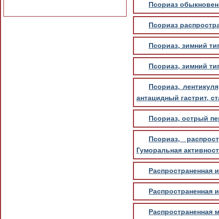
Псориаз обыкновенн
Псориаз распростр
Псориаз, зимний ти
Псориаз, зимний ти
Псориаз, лентикуля
антацидный гастрит, с
Псориаз, острый п
Псориаз, распрост
Гуморальная активность 
Распространенная и
Распространенная и
Распространенная м