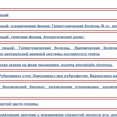
ишай
ай, ограниченная форма. Гипертоническая болезнь III ст., ри
шай, типичная форма. Аллергический ринит.
лишай. Гипертоническая болезнь. Ишемическая болезн
е центральной нервной системы сосудистого генеза
ая экзема на фоне пиодермии. eczema microbialis chronica.
Рубромикоз стоп. Онихомикоз при руброфитии. Варикозное ра
 Хронический бронхит, хроническая стенокардия, хронич
истой части головы.
удативная эритема с поражением слизистой полости рта, ас