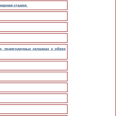
нарная стадия.
и, подягодичных складках с обеих