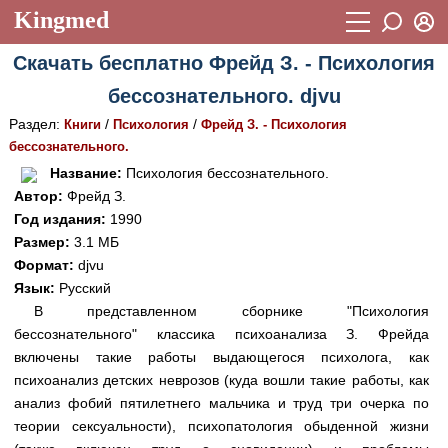
Kingmed
Вход
Скачать бесплатно Фрейд З. - Психология
Учебный материал
Логин (E-mail):
бессознательного. djvu
Видеогалерея
899
Раздел:
/
/
Книги
Психология
Фрейд З. - Психология
Пароль
Фотогалерея
бессознательного.
(1906)
Название:
Психология бессознательного.
Истории болезней
1268
Автор:
Фрейд З.
Восстановить пароль
Год издания:
1990
Лекции и презентации
2474
Регистрация
Размер:
3.1 МБ
Вход
Аккредитационные тесты
Формат:
djvu
(6)
Язык:
Русский
Методические рекомендации
1050
В представленном сборнике "Психология
бессознательного" классика психоанализа З. Фрейда
Научно-популярное
включены такие работы выдающегося психолога, как
Статьи
психоанализ детских неврозов (куда вошли такие работы, как
анализ фобий пятилетнего мальчика и труд три очерка по
Новости
(244)
теории сексуальности), психопатология обыденной жизни