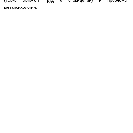
(также включен труд о сновидении) и проблемы
Медицинская стандартизация
метапсихологии.
Нормативы экстренной и неотложной помощи
Нормы лабораторных и инструментальных
исследований
Обратная связь
Добавить материал
FAQ