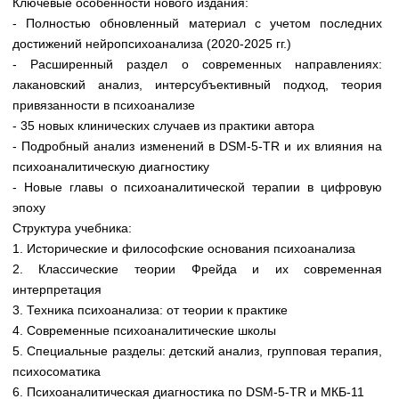
Ключевые особенности нового издания:
Медицинская стандартизация
- Полностью обновленный материал с учетом последних
Нормативы экстренной и неотложной помощи
достижений нейропсихоанализа (2020-2025 гг.)
- Расширенный раздел о современных направлениях:
Нормы лабораторных и инструментальных
лакановский анализ, интерсубъективный подход, теория
исследований
привязанности в психоанализе
- 35 новых клинических случаев из практики автора
Обратная связь
Добавить материал
- Подробный анализ изменений в DSM-5-TR и их влияния на
FAQ
психоаналитическую диагностику
- Новые главы о психоаналитической терапии в цифровую
эпоху
Структура учебника:
1. Исторические и философские основания психоанализа
2. Классические теории Фрейда и их современная
интерпретация
3. Техника психоанализа: от теории к практике
4. Современные психоаналитические школы
5. Специальные разделы: детский анализ, групповая терапия,
психосоматика
6. Психоаналитическая диагностика по DSM-5-TR и МКБ-11