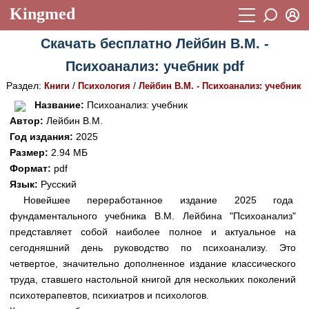
Kingmed
Вход
Скачать бесплатно Лейбин В.М. -
Учебный материал
Логин (E-mail):
Психоанализ: учебник pdf
Видеогалерея
899
Раздел:
/
/
Книги
Психология
Лейбин В.М. - Психоанализ: учебник
Пароль
Фотогалерея
(1906)
Название:
Психоанализ: учебник
Автор:
Лейбин В.М.
Истории болезней
1268
Год издания:
2025
Восстановить пароль
Размер:
2.94 МБ
Лекции и презентации
2474
Регистрация
Формат:
pdf
Вход
Аккредитационные тесты
(6)
Язык:
Русский
Новейшее переработанное издание 2025 года
Методические рекомендации
1050
фундаментального учебника В.М. Лейбина "Психоанализ"
представляет собой наиболее полное и актуальное на
Научно-популярное
сегодняшний день руководство по психоанализу. Это
Статьи
четвертое, значительно дополненное издание классического
труда, ставшего настольной книгой для нескольких поколений
Новости
(244)
психотерапевтов, психиатров и психологов.