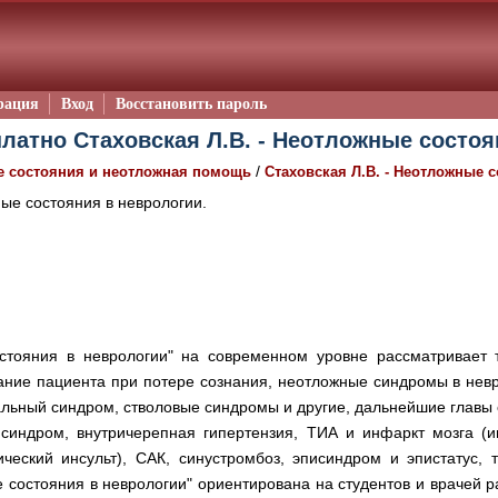
рация
Вход
Восстановить пароль
латно Стаховская Л.В. - Неотложные состоя
/
 состояния и неотложная помощь
Стаховская Л.В. - Неотложные 
е состояния в неврологии.
стояния в неврологии" на современном уровне рассматривает
ание пациента при потере сознания, неотложные синдромы в невро
льный синдром, стволовые синдромы и другие, дальнейшие главы 
синдром, внутричерепная гипертензия, ТИА и инфаркт мозга (и
ический инсульт), САК, синустромбоз, эписиндром и эпистатус,
 состояния в неврологии" ориентирована на студентов и врачей 