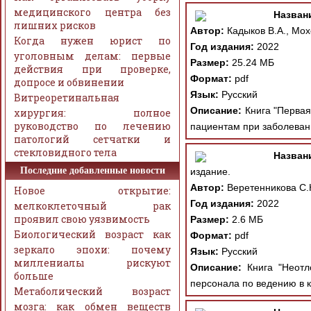
медицинского центра без
Назван
лишних рисков
Автор:
Кадыков В.А., Мох
Когда нужен юрист по
Год издания:
2022
уголовным делам: первые
Размер:
25.24 МБ
действия при проверке,
Формат:
pdf
допросе и обвинении
Язык:
Русский
Витреоретинальная
Описание:
Книга "Первая
хирургия: полное
руководство по лечению
пациентам при заболевани
патологий сетчатки и
стекловидного тела
Назван
Последние добавленные новости
издание.
Автор:
Веретенникова С.
Новое открытие:
Год издания:
2022
мелкоклеточный рак
проявил свою уязвимость
Размер:
2.6 МБ
Биологический возраст как
Формат:
pdf
зеркало эпохи: почему
Язык:
Русский
миллениалы рискуют
Описание:
Книга "Неотло
больше
персонала по ведению в к
Метаболический возраст
мозга: как обмен веществ