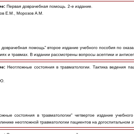
ие:
Первая доврачебная помощь. 2-е издание.
ов Е.М., Морозов А.М.
 доврачебная помощь" второе издание учебного пособия по ока
ях и травмах. В издании рассмотрены вопросы асептики и антисепт
ие:
Неотложные состояния в травматологии. Тактика ведения пац
Ю.
жные состояния в травматологии" четвертое издание учебного
линике неотложной травматологии пациентов на догоспитальном эт