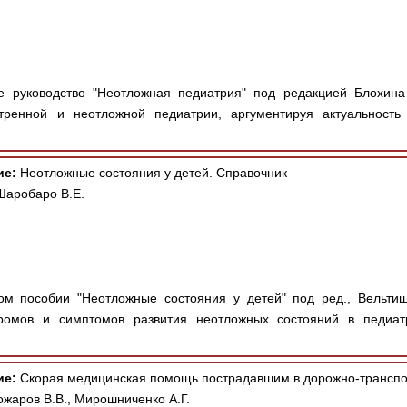
 руководство "Неотложная педиатрия" под редакцией Блохина
тренной и неотложной педиатрии, аргументируя актуальность
ие:
Неотложные состояния у детей. Справочник
Шаробаро В.Е.
м пособии "Неотложные состояния у детей" под ред., Вельтищ
ромов и симптомов развития неотложных состояний в педиа
ие:
Скорая медицинская помощь пострадавшим в дорожно-транспо
ожаров В.В., Мирошниченко А.Г.