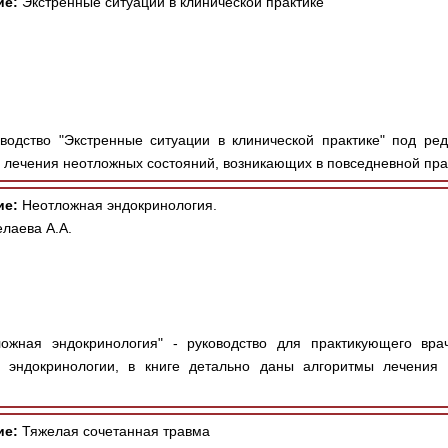
ие:
Экстренные ситуации в клинической практике
одство "Экстренные ситуации в клинической практике" под ре
 лечения неотложных состояний, возникающих в повседневной прак
ие:
Неотложная эндокринология.
лаева А.А.
ожная эндокринология" - руководство для практикующего вра
 эндокринологии, в книге детально даны алгоритмы лечения 
ие:
Тяжелая сочетанная травма