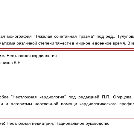
я монография "Тяжелая сочетанная травма" под ред., Тулупов
атизма различной степени тяжести в мирное и военное время. В кн
ие:
Неотложная кардиология.
рников В.Е.
бие "Неотложная кардиология" под редакцией П.П. Огурцова 
и и алгоритмы неотложной помощи кардиологического профиля
ие:
Неотложная педиатрия. Национальное руководство