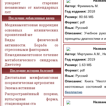
Назван
ускоряет старение
Автор:
Фриммель М.
независимо от календарных
Год издания:
2018
лет
Размер:
80.66 МБ
Последние добавленные видео
Формат:
pdf
Медикаментозная коррекция
Язык:
Русский
основных клинических
Описание:
Учебное руков
проявлений ме
принципы диагностики и и
Виды физической
активности. Борьба со
Назван
стрессовыми факторами.
Автор:
Мкртумян А.М., Не
Немедикаментозное лечение
Год издания:
2019
метаболического синдрома.
Диетотер
Размер:
1.63 МБ
Формат:
pdf
Последние истории болезней
Язык:
Русский
Дистальная межфаланговая
Описание:
Книга "Неотл
псориатическая артропатия
неотложных состояний в
Экзема истинная
бесплатно
Распространённый псориаз,
вульгарная форма,
Назван
стационарная ста