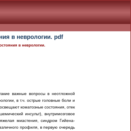
ния в неврологии. pdf
состояния в неврологии.
 такие важные вопросы в неотложной
логии, в т.ч. острые головные боли и
освещают коматозные состояния, отек
шемический инсульт), внутримозговое
 тяжелая миастения, синдром Гийена-
различного профиля, в первую очередь