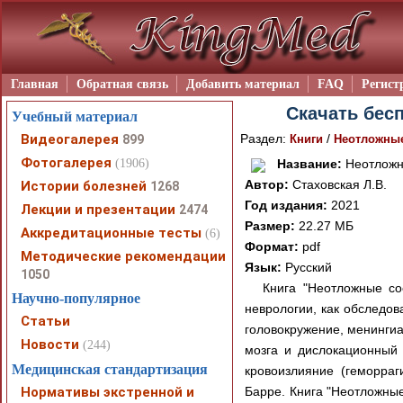
Главная
Обратная связь
Добавить материал
FAQ
Регист
Скачать бесп
Учебный материал
Видеогалерея
Раздел:
/
899
Книги
Неотложные
Фотогалерея
(1906)
Название:
Неотложны
Автор:
Стаховская Л.В.
Истории болезней
1268
Год издания:
2021
Лекции и презентации
2474
Размер:
22.27 МБ
Аккредитационные тесты
(6)
Формат:
pdf
Методические рекомендации
Язык:
Русский
1050
Книга "Неотложные со
Научно-популярное
неврологии, как обследов
Статьи
головокружение, менингиа
Новости
(244)
мозга и дислокационный 
Медицинская стандартизация
кровоизлияние (геморраг
Нормативы экстренной и
Барре. Книга "Неотложные