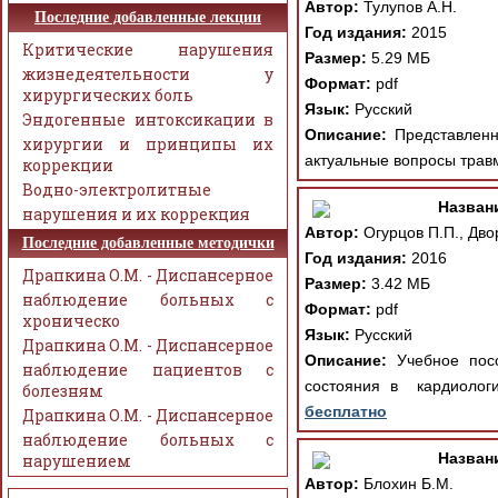
Автор:
Тулупов А.Н.
Последние добавленные лекции
Год издания:
2015
Критические нарушения
Размер:
5.29 МБ
жизнедеятельности у
Формат:
pdf
хирургических боль
Язык:
Русский
Эндогенные интоксикации в
Описание:
Представленна
хирургии и принципы их
актуальные вопросы травм
коррекции
Водно-электролитные
Назван
нарушения и их коррекция
Автор:
Огурцов П.П., Дво
Последние добавленные методички
Год издания:
2016
Драпкина О.М. - Диспансерное
Размер:
3.42 МБ
наблюдение больных с
Формат:
pdf
хроническо
Язык:
Русский
Драпкина О.М. - Диспансерное
Описание:
Учебное посо
наблюдение пациентов с
состояния в кардиологи
болезням
бесплатно
Драпкина О.М. - Диспансерное
наблюдение больных с
Назван
нарушением
Автор:
Блохин Б.М.