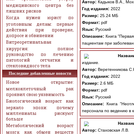
Автор:
Кадыков В.А., Мох
медицинского центра без
Год издания:
2022
лишних рисков
Размер:
25.24 МБ
Когда нужен юрист по
Формат:
pdf
уголовным делам: первые
действия при проверке,
Язык:
Русский
допросе и обвинении
Описание:
Книга "Первая
Витреоретинальная
пациентам при заболевани
хирургия: полное
руководство по лечению
Назван
патологий сетчатки и
издание.
стекловидного тела
Автор:
Веретенникова С.
Последние добавленные новости
Год издания:
2022
Новое открытие:
Размер:
2.6 МБ
мелкоклеточный рак
Формат:
pdf
проявил свою уязвимость
Язык:
Русский
Биологический возраст как
Описание:
Книга "Неотло
зеркало эпохи: почему
персонала по ведению в к
миллениалы рискуют
больше
Назван
Метаболический возраст
Автор:
Стаховская Л.В.
мозга: как обмен веществ