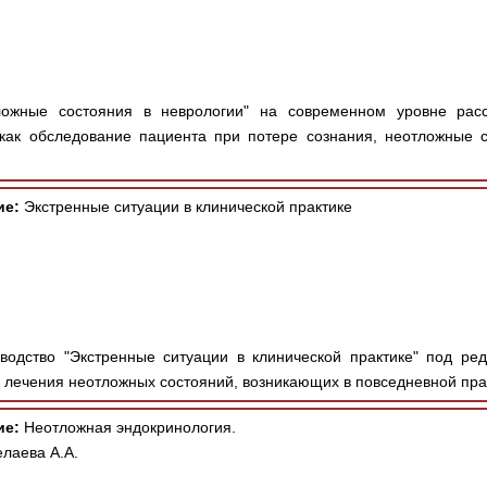
ожные состояния в неврологии" на современном уровне рас
 как обследование пациента при потере сознания, неотложные 
ие:
Экстренные ситуации в клинической практике
одство "Экстренные ситуации в клинической практике" под ре
 лечения неотложных состояний, возникающих в повседневной прак
ие:
Неотложная эндокринология.
лаева А.А.