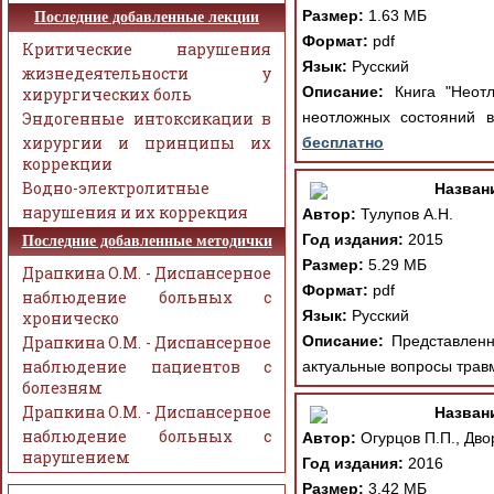
Размер:
1.63 МБ
Последние добавленные лекции
Формат:
pdf
Критические нарушения
Язык:
Русский
жизнедеятельности у
Описание:
Книга "Неотл
хирургических боль
Эндогенные интоксикации в
неотложных состояний в
хирургии и принципы их
бесплатно
коррекции
Водно-электролитные
Назван
нарушения и их коррекция
Автор:
Тулупов А.Н.
Год издания:
2015
Последние добавленные методички
Размер:
5.29 МБ
Драпкина О.М. - Диспансерное
Формат:
pdf
наблюдение больных с
Язык:
Русский
хроническо
Драпкина О.М. - Диспансерное
Описание:
Представленна
наблюдение пациентов с
актуальные вопросы травм
болезням
Драпкина О.М. - Диспансерное
Назван
наблюдение больных с
Автор:
Огурцов П.П., Дво
нарушением
Год издания:
2016
Размер:
3.42 МБ