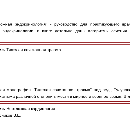
ожная эндокринология" - руководство для практикующего вра
 эндокринологии, в книге детально даны алгоритмы лечения 
ие:
Тяжелая сочетанная травма
я монография "Тяжелая сочетанная травма" под ред., Тулупов
атизма различной степени тяжести в мирное и военное время. В кн
ие:
Неотложная кардиология.
рников В.Е.