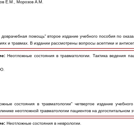
ов Е.М., Морозов А.М.
 доврачебная помощь" второе издание учебного пособия по ока
ях и травмах. В издании рассмотрены вопросы асептики и антисепт
ие:
Неотложные состояния в травматологии. Тактика ведения пац
Ю.
жные состояния в травматологии" четвертое издание учебного
линике неотложной травматологии пациентов на догоспитальном эт
ие:
Неотложные состояния в неврологии.