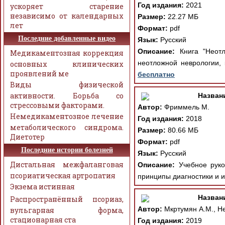
Год издания:
2021
ускоряет старение
независимо от календарных
Размер:
22.27 МБ
лет
Формат:
pdf
Последние добавленные видео
Язык:
Русский
Описание:
Книга "Неотл
Медикаментозная коррекция
неотложной неврологии,
основных клинических
проявлений ме
бесплатно
Виды физической
активности. Борьба со
Назван
стрессовыми факторами.
Автор:
Фриммель М.
Немедикаментозное лечение
Год издания:
2018
метаболического синдрома.
Размер:
80.66 МБ
Диетотер
Формат:
pdf
Последние истории болезней
Язык:
Русский
Дистальная межфаланговая
Описание:
Учебное руков
псориатическая артропатия
принципы диагностики и и
Экзема истинная
Назван
Распространённый псориаз,
Автор:
Мкртумян А.М., Не
вульгарная форма,
стационарная ста
Год издания:
2019