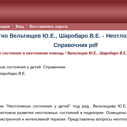
рация
Вход
Восстановить пароль
тно Вельтищев Ю.Е., Шаробаро В.Е. - Неотло
Справочник pdf
/
 состояния и неотложная помощь
Вельтищев Ю.Е., Шаробаро В.Е.
е состояния у детей. Справочник
Шаробаро В.Е.
ии "Неотложные состояния у детей" под ред., Вельтищева Ю.Е.,
мптомов развития неотложных состояний в педиатрии. Освещены 
, экстренной и интенсивной терапии. Представлены вопросы неот