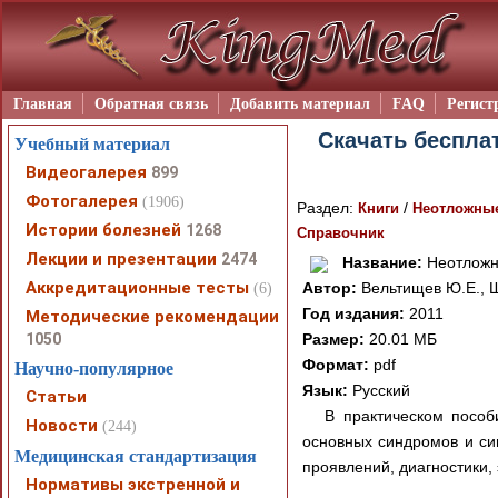
Главная
Обратная связь
Добавить материал
FAQ
Регист
Скачать беспла
Учебный материал
Видеогалерея
899
Фотогалерея
(1906)
Раздел:
/
Книги
Неотложные
Истории болезней
1268
Справочник
Лекции и презентации
2474
Название:
Неотложны
Аккредитационные тесты
Автор:
Вельтищев Ю.Е., 
(6)
Год издания:
2011
Методические рекомендации
1050
Размер:
20.01 МБ
Формат:
pdf
Научно-популярное
Язык:
Русский
Статьи
В практическом пособ
Новости
(244)
основных синдромов и си
Медицинская стандартизация
проявлений, диагностики
Нормативы экстренной и