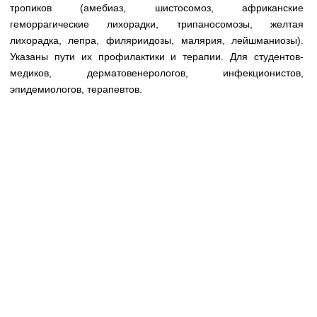
Медицинская стандартизация
тропиков (амебиаз, шистосомоз, африканские
геморрагические лихорадки, трипаносомозы, желтая
Нормативы экстренной и неотложной помощи
лихорадка, лепра, филяриидозы, малярия, лейшманиозы).
Указаны пути их профилактики и терапии. Для студентов-
Нормы лабораторных и инструментальных
медиков, дерматовенерологов, инфекционистов,
исследований
эпидемиологов, терапевтов.
Обратная связь
Добавить материал
FAQ