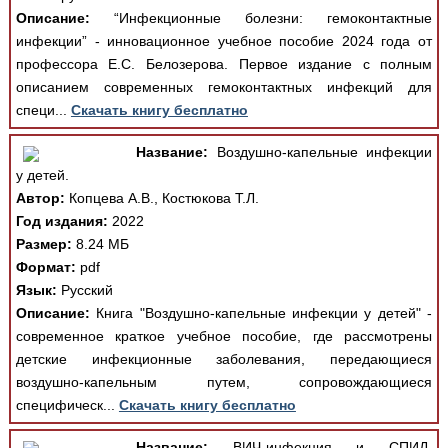
Описание:
“Инфекционные болезни: гемоконтактные
инфекции” - инновационное учебное пособие 2024 года от
профессора Е.С. Белозерова. Первое издание с полным
описанием современных гемоконтактных инфекций для
специ...
Скачать книгу бесплатно
Название:
Воздушно-капельные инфекции
у детей.
Автор:
Копцева А.В., Костюкова Т.Л.
Год издания:
2022
Размер:
8.24 МБ
Формат:
pdf
Язык:
Русский
Описание:
Книга "Воздушно-капельные инфекции у детей" -
современное краткое учебное пособие, где рассмотрены
детские инфекционные заболевания, передающиеся
воздушно-капельным путем, сопровождающиеся
специфическ...
Скачать книгу бесплатно
Название:
ВИЧ-инфекция и СПИД.