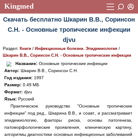
Kingmed
Вход
Скачать бесплатно Шкарин В.В., Соринсон
Учебный материал
Логин (E-mail):
С.Н. - Основные тропические инфекции
Видеогалерея
899
djvu
Пароль
Фотогалерея
(1906)
Раздел:
/
/
Книги
Инфекционные болезни. Эпидемиология
Шкарин В.В., Соринсон С.Н. - Основные тропические инфекции
Истории болезней
1268
Восстановить пароль
Название:
Основные тропические инфекции
Лекции и презентации
2474
Регистрация
Автор:
Шкарин В.В., Соринсон С.Н.
Год издания:
1997
Вход
Аккредитационные тесты
(6)
Размер:
0.49 МБ
Формат:
djvu
Методические рекомендации
1050
Язык:
Русский
Научно-популярное
Практическое руководство "Основные тропические
инфекции" под ред., Шкарина В.В., и соавт., и рассматривает
Статьи
эпидемиологию, факторы риска, основы патогенеза,
патоморфологические проявления, клиническую картину,
Новости
(244)
алгоритмы диагностики основных инфекционных заболеваний