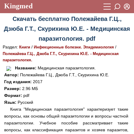
Kingmed
Вход
Скачать бесплатно Полежайева Г.Ц.,
Учебный материал
Логин (E-mail):
Дзюба Г.Т., Скурихина Ю.Е. - Медицинская
Видеогалерея
899
паразитология. pdf
Пароль
Фотогалерея
(1906)
Раздел:
/
/
Книги
Инфекционные болезни. Эпидемиология
Полежайева Г.Ц., Дзюба Г.Т., Скурихина Ю.Е. - Медицинская
Истории болезней
1268
паразитология.
Восстановить пароль
Лекции и презентации
2474
Регистрация
Название:
Медицинская паразитология.
Автор:
Полежайева Г.Ц., Дзюба Г.Т., Скурихина Ю.Е.
Вход
Аккредитационные тесты
(6)
Год издания:
2017
Размер:
2.96 МБ
Методические рекомендации
1050
Формат:
pdf
Научно-популярное
Язык:
Русский
Книга "Медицинская паразитология" характеризует такие
Статьи
вопросы, как основы общей паразитологии и вопросы частной
паразитологии. Учебное пособие рассматривает такие
Новости
(244)
вопросы, как классификация паразитов и хозяев паразитов,