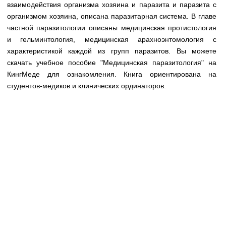
Медицинская стандартизация
взаимодействия организма хозяина и паразита и паразита с
организмом хозяина, описана паразитарная система. В главе
Нормативы экстренной и неотложной помощи
частной паразитологии описаны медицинская протистология
и гельминтология, медицинская арахноэнтомология с
Нормы лабораторных и инструментальных
характеристикой каждой из групп паразитов. Вы можете
исследований
скачать учебное пособие "Медицинская паразитология" на
Обратная связь
КингМеде для ознакомления. Книга ориентирована на
Добавить материал
студентов-медиков и клинических ординаторов.
FAQ