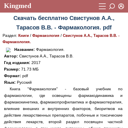
Kingmed
Вход
Скачать бесплатно Свистунов А.А.,
Учебный материал
Логин (E-mail):
Тарасов В.В. - Фармакология. pdf
Видеогалерея
899
Раздел:
/
/
Книги
Фармакология
Свистунов А.А., Тарасов В.В. -
Пароль
Фотогалерея
Фармакология.
(1906)
Название:
Фармакология.
Истории болезней
1268
Автор:
Свистунов А.А., Тарасов В.В.
Восстановить пароль
Год издания:
2017
Лекции и презентации
2474
Регистрация
Размер:
71.73 МБ
Вход
Аккредитационные тесты
Формат:
pdf
(6)
Язык:
Русский
Методические рекомендации
1050
Книга "Фармакология" - базовый учебник по
фармакологии, где освещены фармакодинамика и
Научно-популярное
фармакокинетика, фармакопрофилактика и фармакотерапия,
Статьи
влияние внешних и внутренних факторов, биоритмов на
действие лекарственных препаратов, побочные и токсические
Новости
(244)
действия лекарств, второй раздел посвящен частной