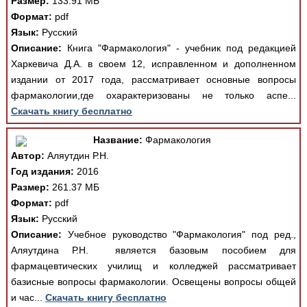
Размер:
133.91 МБ
Формат:
pdf
Язык:
Русский
Описание:
Книга "Фармакология" - учебник под редакцией
Харкевича Д.А. в своем 12, исправленном и дополненном
издании от 2017 года, рассматривает основные вопросы
фармакологии,где охарактеризованы не только аспе...
Скачать книгу бесплатно
Название:
Фармакология
Автор:
Аляутдин Р.Н.
Год издания:
2016
Размер:
261.37 МБ
Формат:
pdf
Язык:
Русский
Описание:
Учебное руководство "Фармакология" под ред.,
Аляутдина Р.Н. является базовым пособием для
фармацевтических училищ и колледжей рассматривает
базисные вопросы фармакологии. Освещены вопросы общей
и час...
Скачать книгу бесплатно