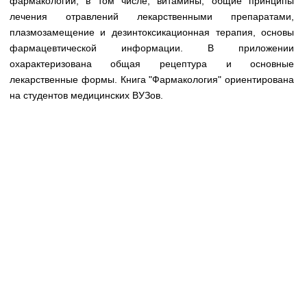
фармакологии, в том числе, витамины, общие принципы
Медицинская стандартизация
лечения отравлений лекарственными препаратами,
Нормативы экстренной и неотложной помощи
плазмозамещение и дезинтоксикационная терапия, основы
фармацевтической информации. В приложении
Нормы лабораторных и инструментальных
охарактеризована общая рецептура и основные
исследований
лекарственные формы. Книга "Фармакология" ориентирована
на студентов медицинских ВУЗов.
Обратная связь
Добавить материал
FAQ