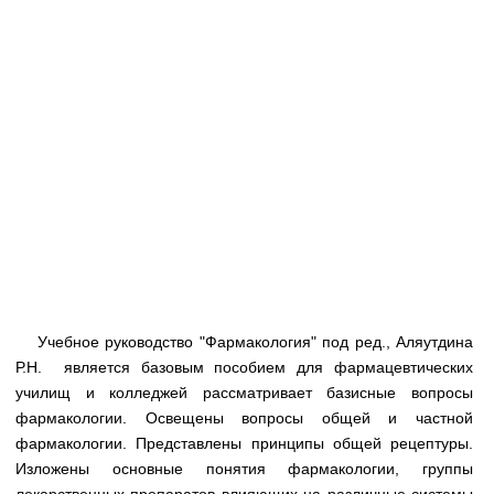
Медицинская стандартизация
Нормативы экстренной и неотложной помощи
Нормы лабораторных и инструментальных
исследований
Обратная связь
Добавить материал
FAQ
Учебное руководство "Фармакология" под ред., Аляутдина
Р.Н. является базовым пособием для фармацевтических
училищ и колледжей рассматривает базисные вопросы
фармакологии. Освещены вопросы общей и частной
фармакологии. Представлены принципы общей рецептуры.
Изложены основные понятия фармакологии, группы