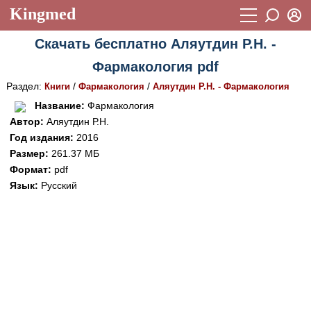
Kingmed
Вход
Скачать бесплатно Аляутдин Р.Н. -
Учебный материал
Логин (E-mail):
Фармакология pdf
Видеогалерея
899
Раздел:
/
/
Книги
Фармакология
Аляутдин Р.Н. - Фармакология
Пароль
Фотогалерея
(1906)
Название:
Фармакология
Автор:
Аляутдин Р.Н.
Истории болезней
1268
Год издания:
2016
Восстановить пароль
Размер:
261.37 МБ
Лекции и презентации
2474
Регистрация
Формат:
pdf
Вход
Аккредитационные тесты
(6)
Язык:
Русский
Методические рекомендации
1050
Научно-популярное
Статьи
Новости
(244)