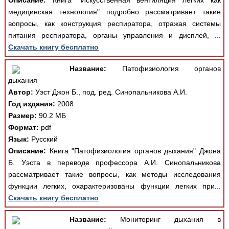
Описание:
Книга "Искусственная вентиляция легких как
медицинская технология" подробно рассматривает такие
вопросы, как конструкция респиратора, отражая системы
питания респиратора, органы управления и дисплей, ...
Скачать книгу бесплатно
Название:
Патофизиология органов
дыхания
Автор:
Уэст Джон Б., под. ред. Синопальникова А.И.
Год издания:
2008
Размер:
90.2 МБ
Формат:
pdf
Язык:
Русский
Описание:
Книга "Патофизиология органов дыхания" Джона
Б. Уэста в переводе профессора А.И. Синопальникова
рассматривает такие вопросы, как методы исследования
функции легких, охарактеризованы функции легких при...
Скачать книгу бесплатно
Название:
Мониторинг дыхания в