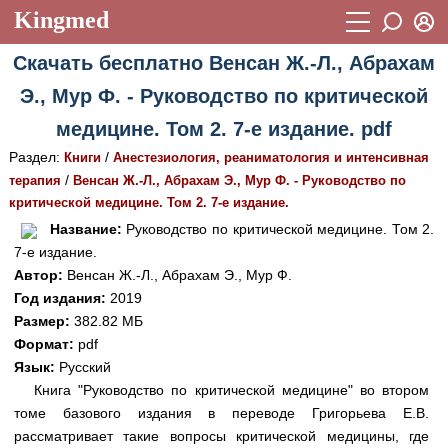
Kingmed
Вход
Скачать бесплатно Венсан Ж.-Л., Абрахам
Учебный материал
Логин (E-mail):
Э., Мур Ф. - Руководство по критической
Видеогалерея
899
медицине. Том 2. 7-е издание. pdf
Пароль
Фотогалерея
(1906)
Раздел:
/
Книги
Анестезиология, реаниматология и интенсивная
/
терапия
Венсан Ж.-Л., Абрахам Э., Мур Ф. - Руководство по
Истории болезней
1268
критической медицине. Том 2. 7-е издание.
Восстановить пароль
Лекции и презентации
2474
Регистрация
Название:
Руководство по критической медицине. Том 2.
7-е издание.
Вход
Аккредитационные тесты
(6)
Автор:
Венсан Ж.-Л., Абрахам Э., Мур Ф.
Год издания:
2019
Методические рекомендации
1050
Размер:
382.82 МБ
Научно-популярное
Формат:
pdf
Язык:
Русский
Статьи
Книга "Руководство по критической медицине" во втором
томе базового издания в переводе Григорьева Е.В.
Новости
(244)
рассматривает такие вопросы критической медицины, где