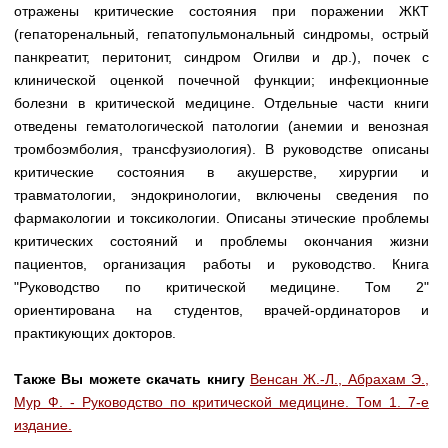
Медицинская стандартизация
отражены критические состояния при поражении ЖКТ
(гепаторенальный, гепатопульмональный синдромы, острый
Нормативы экстренной и неотложной помощи
панкреатит, перитонит, синдром Огилви и др.), почек с
клинической оценкой почечной функции; инфекционные
Нормы лабораторных и инструментальных
болезни в критической медицине. Отдельные части книги
исследований
отведены гематологической патологии (анемии и венозная
Обратная связь
тромбоэмболия, трансфузиология). В руководстве описаны
Добавить материал
критические состояния в акушерстве, хирургии и
FAQ
травматологии, эндокринологии, включены сведения по
фармакологии и токсикологии. Описаны этические проблемы
критических состояний и проблемы окончания жизни
пациентов, организация работы и руководство. Книга
"Руководство по критической медицине. Том 2"
ориентирована на студентов, врачей-ординаторов и
практикующих докторов.
Также Вы можете скачать книгу
Венсан Ж.-Л., Абрахам Э.,
Мур Ф. - Руководство по критической медицине. Том 1. 7-е
издание.