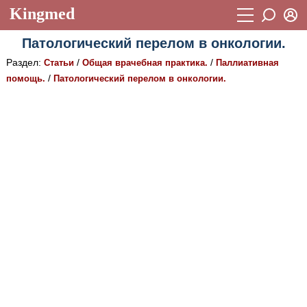
Kingmed
Вход
Патологический перелом в онкологии.
Учебный материал
Логин (E-mail):
Раздел:
/
/
Статьи
Общая врачебная практика.
Паллиативная
Видеогалерея
899
/
помощь.
Патологический перелом в онкологии.
Пароль
Фотогалерея
(1906)
Истории болезней
1268
Восстановить пароль
Лекции и презентации
2474
Регистрация
Вход
Аккредитационные тесты
(6)
Методические рекомендации
1050
Научно-популярное
Статьи
Новости
(244)