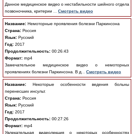
Медицинская стандартизация
Данное медицинское видео о нестабильности шейного отдела
позвоночника, критерии ...
Смотреть видео
Нормативы экстренной и неотложной помощи
Название:
Немоторные проявления болезни Паркинсона
Нормы лабораторных и инструментальных
Страна:
Россия
исследований
Язык:
Русский
Обратная связь
Год:
2017
Добавить материал
Продолжительность:
00:26:43
FAQ
Формат:
mp4
Замечательное медицинское видео о немоторных
проявлениях болезни Паркинсона. В д...
Смотреть видео
Название:
Некоторые особенности ведения больны
перенесших инсульт.
Страна:
Россия
Язык:
Русский
Год:
2017
Продолжительность:
00:27:26
Формат:
mp4
Увлекательная видеолекция о некоторых особенностях