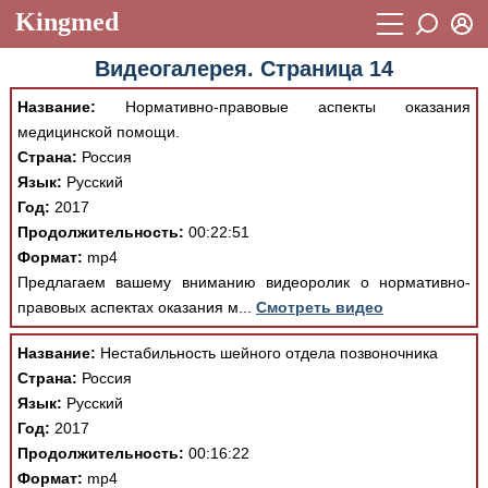
Kingmed
Вход
Видеогалерея. Страница 14
Учебный материал
Логин (E-mail):
Название:
Нормативно-правовые аспекты оказания
Видеогалерея
899
медицинской помощи.
Пароль
Страна:
Россия
Фотогалерея
(1906)
Язык:
Русский
Истории болезней
1268
Год:
2017
Восстановить пароль
Продолжительность:
00:22:51
Лекции и презентации
2474
Регистрация
Формат:
mp4
Вход
Предлагаем вашему вниманию видеоролик о нормативно-
Аккредитационные тесты
(6)
правовых аспектах оказания м...
Смотреть видео
Методические рекомендации
1050
Название:
Нестабильность шейного отдела позвоночника
Научно-популярное
Страна:
Россия
Язык:
Русский
Статьи
Год:
2017
Продолжительность:
00:16:22
Новости
(244)
Формат:
mp4